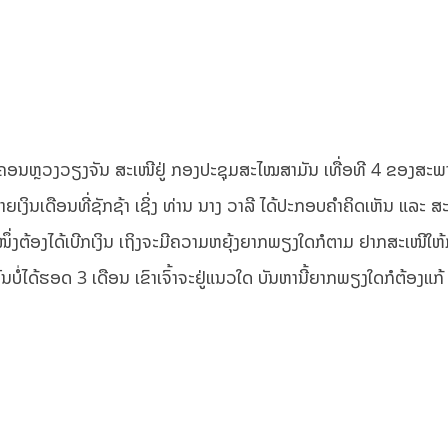
ນະຄອນຫຼວງວຽງຈັນ ສະເໜີຢູ່ ກອງປະຊຸມສະໄໝສາມັນ ເທື່ອທີ 4 ຂອງສະພ
ເງິນເດືອນທີ່ຊັກຊ້າ ເຊິ່ງ ທ່ານ ນາງ ວາລີ ໄດ້ປະກອບຄໍາຄິດເຫັນ ແລະ ສ
ນໜຶ່ງຕ້ອງໄດ້ເບີກເງິນ ເຖິງຈະມີຄວາມຫຍຸ້ງຍາກພຽງໃດກໍຕາມ ຢາກສະເໜີໃ
ນບໍ່ໄດ້ຮອດ 3 ເດືອນ ເຂົາເຈົ້າຈະຢູ່ແນວໃດ ບັນຫານີ້ຍາກພຽງໃດກໍຕ້ອງແກ້ 