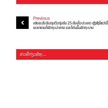
Previous
ເຢຍລະມັນຈັບກຸມຕົວກຸ່ມຄົນ 25 ຄົນທົ່ວປະເທດ ຫຼັງສົງໄສວ່າມ
ພະຍາຍາມກໍ່ລັດຖະປະຫານ ແລະໂຄ່ນລົ້ມລັດຖະບານ
ຂ່າວທີ່ກ່ຽວຂ້ອງ ...