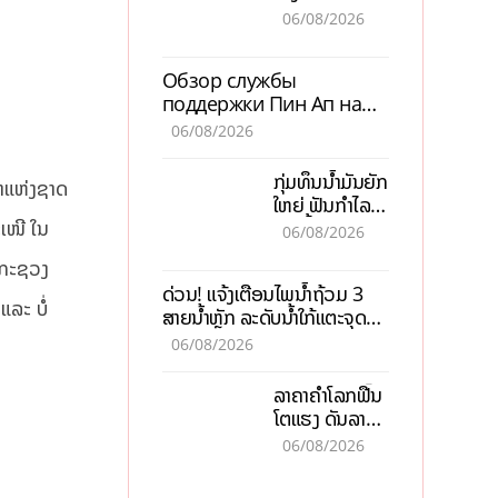
ALERT-LAO
06/08/2026
ສ້າງຕາໜ່າງ
ເຕືອນໄພພະຍາດ
Обзор службы
ລະບາດທົ່ວ
поддержки Пин Ап на
ປະເທດ
официальном сайте с
06/08/2026
актуальной
информацией
ກຸ່ມທຶນນ້ຳມັນຍັກ
າແຫ່ງຊາດ
ໃຫຍ່ ຟັນກຳໄລ
93 ຕື້ໂດລາ
ະເໜີ ໃນ
06/08/2026
ທ່າມກາງວິກິດ
ຫ້ກະຊວງ
ສົງຄາມ ລາຄາ
ດ່ວນ! ແຈ້ງເຕືອນໄພນໍ້າຖ້ວມ 3
ນໍ້າມັນແພງ
ແລະ ບໍ່
ສາຍນໍ້າຫຼັກ ລະດັບນໍ້າໃກ້ແຕະຈຸດ
ອັນຕະລາຍ
06/08/2026
ລາຄາຄຳໂລກຟື້ນ
ໂຕແຮງ ດັນລາຄາ
ຄຳໃນລາວທະລຸ
06/08/2026
47 ລ້ານກີບຕໍ່
ບາດ