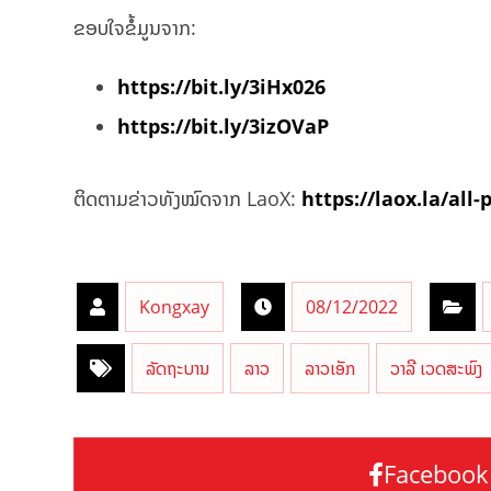
ຂອບໃຈຂໍ້ມູນຈາກ:
https://bit.ly/3iHx026
https://bit.ly/3izOVaP
ຕິດຕາມຂ່າວທັງໝົດຈາກ LaoX:
https://laox.la/all-
Kongxay
08/12/2022
ລັດຖະບານ
ລາວ
ລາວເອັກ
ວາລີ ເວດສະພົງ
Facebook