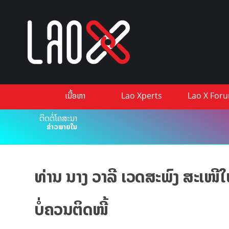
ເນື້ອຫາ
Lao Xperts
Lao X For
ຕິດຕໍ່ໂຄສະນາ
ຂ່າວພາຍໃນ
ທ່ານ ນາງ ວາລີ ເວດສະພົງ ສະເໜີໃ
ບໍ່ຄວນຕິດໜີ້