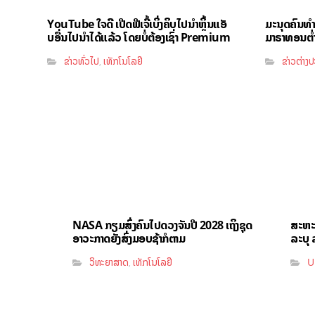
YouTube ໃຈດີ ເປີດຟີເຈີ້ເບິ່ງຄິບໄປນຳຫຼິ້ນແອັ
ມະນຸດຄົນທ
ບອື່ນໄປນຳໄດ້ແລ້ວ ໂດຍບໍ່ຕ້ອງເຊົ່າ Premium
ມາຣາທອນຕ່ຳກ
ຂ່າວທົ່ວໄປ
ເທັກໂນໂລຢີ
ຂ່າວຕ່າງ
,
NASA ກຽມສົ່ງຄົນໄປດວງຈັນປີ 2028 ເຖິງຊຸດ
ສະຫະລ
ອາວະກາດຍັງສົ່ງມອບຊ້າກໍຕາມ
ລະບຸ ລ
ວິທະຍາສາດ
ເທັກໂນໂລຢີ
U
,