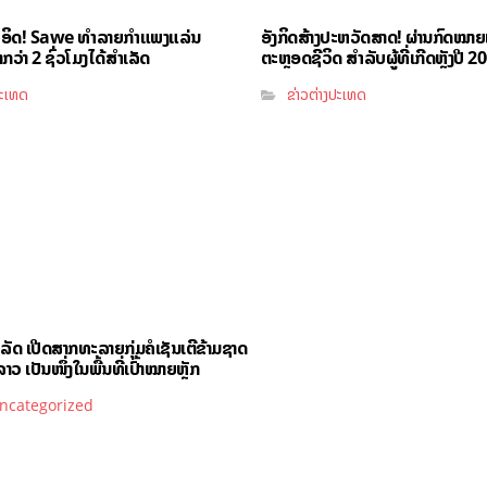
ຳອິດ! Sawe ທຳລາຍກຳແພງແລ່ນ
ອັງກິດສ້າງປະຫວັດສາດ! ຜ່ານກົດໝາ
ວ່າ 2 ຊົ່ວໂມງໄດ້ສຳເລັດ
ຕະຫຼອດຊີວິດ ສຳລັບຜູ້ທີ່ເກີດຫຼັງປີ 2
ປະເທດ
ຂ່າວຕ່າງປະເທດ
ັດ ເປີດສາກທະລາຍກຸ່ມຄໍເຊັນເຕີຂ້າມຊາດ
າວ ເປັນໜຶ່ງໃນພື້ນທີ່ເປົ້າໝາຍຫຼັກ
ncategorized