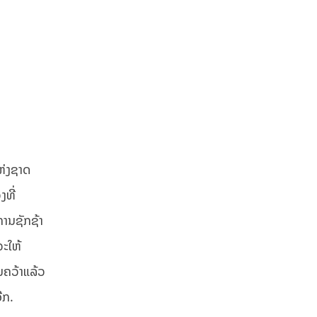
ຫ່ງຊາດ
ງທີ່
ການຊັກຊ້າ
ຈະໃຫ້
້ນຄວ້າແລ້ວ
ີກ.