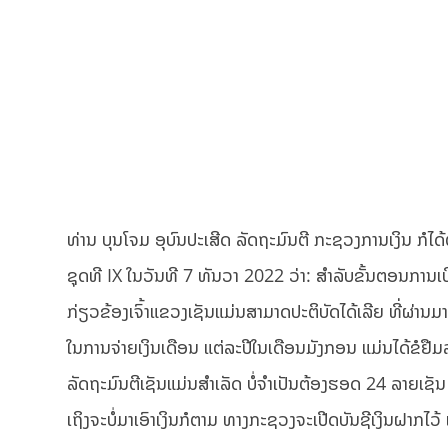
ທ່ານ ບຸນໂຈມ ອຸບົນປະເສີດ ລັດຖະມົນຕີ ກະຊວງການເງິນ ກໍໄ
ຊຸດທີ IX ໃນວັນທີ 7 ທັນວາ 2022 ວ່າ: ສຳລັບຂັ້ນຕອນການເບີ
ກ່ຽວຂ້ອງເຈົ້າແຂວງເຊັນແມ່ນສາມາດປະຕິບັດໄດ້ເລີຍ ທີ່ຜ່ານມ
ໃນການຈ່າຍເງິນເດືອນ ແຕ່ລະປີໃນເດືອນມັງກອນ ແມ່ນໄດ້ຂໍຢື
ລັດຖະມົນຕີເຊັນແມ່ນສຳເລັດ ບໍ່ຈຳເປັນຕ້ອງຮອດ 24 ລາຍເຊັນ ຄ
ເຖິງຈະບໍ່ມາເອົາເງິນກໍຕາມ ທາງກະຊວງຈະເປີດບັນຊີເງິນຝາກໄວ້ 