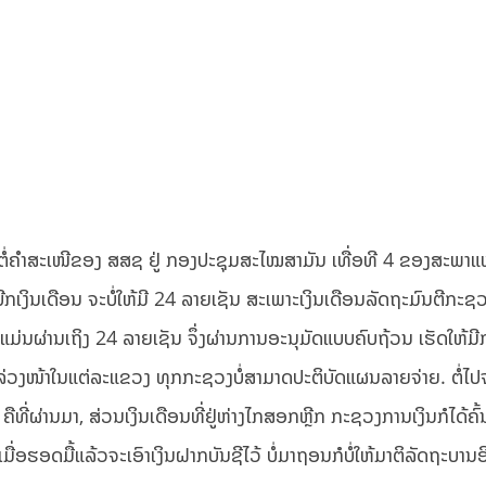
ດ້ຕໍ່ຄຳສະເໜີຂອງ ສສຊ ຢູ່ ກອງປະຊຸມສະໄໝສາມັນ ເທື່ອທີ 4 ຂອງສະພາແ
ກເງິນເດືອນ ຈະບໍ່ໃຫ້ມີ 24 ລາຍເຊັນ ສະເພາະເງິນເດືອນລັດຖະມົນຕີກະຊວ
າແມ່ນຜ່ານເຖິງ 24 ລາຍເຊັນ ຈຶ່ງຜ່ານການອະນຸມັດແບບຄົບຖ້ວນ ເຮັດໃຫ້ມີ
ມລ່ວງໜ້າໃນແຕ່ລະແຂວງ ທຸກກະຊວງບໍ່ສາມາດປະຕິບັດແຜນລາຍຈ່າຍ. ຕໍ່ໄປ
ືທີ່ຜ່ານມາ, ສ່ວນເງິນເດືອນທີ່ຢູ່ຫ່າງໄກສອກຫຼີກ ກະຊວງການເງິນກໍໄດ້ຄົ
ເມື່ອຮອດມື້ແລ້ວຈະເອົາເງິນຝາກບັນຊີໄວ້ ບໍ່ມາຖອນກໍບໍ່ໃຫ້ມາຕິລັດຖະບານອ