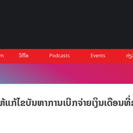
um
ວິດີໂອ
Podcasts
Events
ກ່ຽ
ຫ້ແກ້ໄຂບັນຫາການເບີກຈ່າຍເງິນເດືອນທີ່ຊ