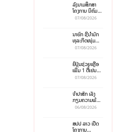
ລົງນາມສຶກສາ
ໂຄງການ ນິຄົມ
ອຸດສາຫະກຳ
07/08/2026
ວຽງຈັນ-ໄຊທານີ
ຕັ້ງເປົ້າດຶງທຶນ
ນາຍົກ ຊີ້ນຳນັກ
150 ລ້ານໂດລາ,
ທຸລະກິດໜຸ່ມ
ສ້າງວຽກ 5.000
ຕ້ອງນຳໜ້າແກ້
ຕຳແໜ່ງ
07/08/2026
ວິກິດເສດຖະກິດ
ເນັ້ນດຶງທຶນ
ຍີ່ປຸ່ນຊ່ວຍເຫຼືອ
ສາກົນ, ຫັນສູ່ດິຈິ
ເພີ່ມ 1 ຕື້ເຢນ
ຕອນ
ອັບເກຣດ
07/08/2026
ສະໜາມບິນວັດ
ໄຕ ຮັບຮອງການ
ຈຳປາສັກ ເລັ່ງ
ເຕີບໂຕ
ກຽມຄວາມພ້ອມ
“ປີທ່ອງທ່ຽວ
06/08/2026
ລາວ-ຈີນ 2027”
ຫວັງກະຕຸ້ນ
ສປປ ລາວ ເປີດ
ເສດຖະກິດ
ໂຄງການ
ທ້ອງຖິ່ນ