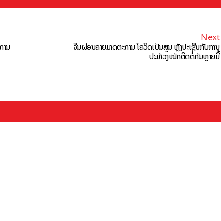
Next
ີການ
ຈີນຜ່ອນຄາຍມາດຕະການ ໂຄວິດເປັນສູນ ຫຼັງປະເຊີນກັບການ
ປະທ້ວງໜັກຕິດຕໍ່ກັນຫຼາຍມື້