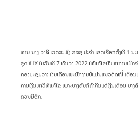
ທ່ານ ນາງ ວາລີ ເວດສະພົງ ສສຊ ປະຈຳ ເຂດເລືອກຕັ້ງທີ 1 
ຊຸດທີ IX ໃນວັນທີ 7 ທັນວາ 2022 ໃຫ້ແກ້ໄຂບັນຫາການເບີກຈ່າຍ
ກອງປະຊຸມວ່າ: ເງິນເດືອນພະນັກງານບໍ່ແມ່ນແນວຕິດໜີ້ ເດືອ
ການເງິນຫາວິທີແກ້ໄຂ ເພາະບາງຄົນກໍຖ້າກິນແຕ່ເງິນເດືອນ ບາງຄົ
ຄວນມີອີກ.