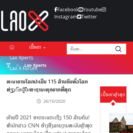
Facebook
Youtube
Instagram
Twitter
ເນື້ອຫາ
Lao Xperts
Lao Xperts
Lao X Forum
ວິດີໂອ
ທະນາຄານໂລກປະເມີນ 115 ລ້ານຄົນທົ່ວໂລກ
ສ່ຽງຕົກຢູ່ໃນສະຖານະທຸກຍາກທີ່ສຸດ
Podcasts
ເນື້ອຫາຫຼ້າສຸດ
Events
26/10/2020
ກ່ຽວກັບ
ທ້າຍປີ 2021 ອາດຈະແຕະເຖິງ 150 ລ້ານຄົນ!
ຕິດຕໍ່ໂຄສະນາ
ສຳນັກຂ່າວ CNN ອ້າງອີງລາຍງານສະບັບຫຼ້າສຸດ