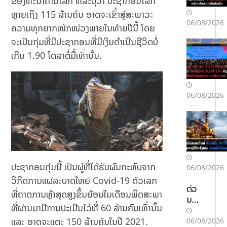
ຂອງທະນາຄານໂລກ ທີ່ລະບຸວ່າ ປະຊາກອນໂລກ
ຫຼາຍເຖິງ 115 ລ້ານຄົນ ອາດຈະເຂົ້າສູ່ສະພາວະ
06/08/2026
ຄວາມທຸກຍາກໜັກໜ່ວງພາຍໃນທ້າຍປີນີ້ ໂດຍ
ຈະເປັນກຸ່ມທີ່ມີປະຊາກອນທີ່ມີເງິນດຳເນີນຊີວິດບໍ່
ເກີນ 1.90 ໂດລາຕໍ່ມື້ເທົ່ານັ້ນ.
06/08/2026
ປະຊາກອນກຸ່ມນີ້ ເປັນຜູ້ທີ່ໄດ້ຮັບຜົນກະທົບຈາກ
06/08/2026
ວິກິດການແຜ່ລະບາດໃຫຍ່ Covid-19 ຕົວເລກ
ດ່ວ
ທີ່ຄາດການຫຼ້າສຸດສູງຂຶ້ນຍ້ອນໃນເດືອນພຶດສະພາ
ນ!
ທີ່ຜ່ານມາມີການປະເມີນໄວ້ທີ່ 60 ລ້ານຄົນເທົ່ານັ້ນ
ແຈ້ງ
ເຕືອ
ແລະ ອາດຈະແຕະ 150 ລ້ານຄົນໃນປີ 2021.
06/08/2026