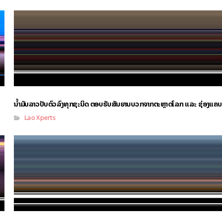
ນໍ້າມັນລາວປັບຕົວລົງທຸກຊະນິດ ຕອບຮັບສັນຍານບວກຈາກຕະຫຼາດໂລກ ແລະ ຊ່ອງແຄບ
Lao Xperts