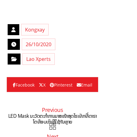
Kongxay
26/10/2020
Lao Xperts
Facebook
X
Pinterest
Email
Previous
LED Mask ນະວັດຕະກຳການມາສໜ້າສຸດໄຮເທັກທີ່ດາຣາ
ໂຕທ໊ອບເກົາຫຼີໃຊ້ກັນຫຼາຍ
Next