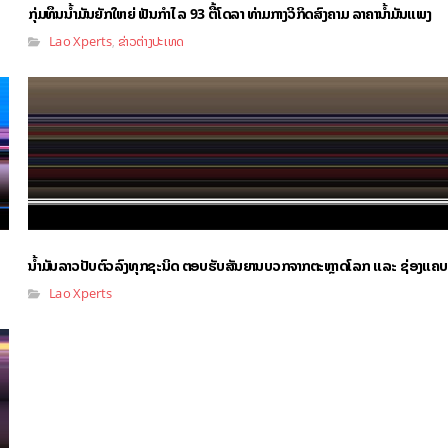
ກຸ່ມທຶນນ້ຳມັນຍັກໃຫຍ່ ຟັນກຳໄລ 93 ຕື້ໂດລາ ທ່າມກາງວິກິດສົງຄາມ ລາຄານໍ້າມັນແພງ
Lao Xperts
ຂ່າວຕ່າງປະເທດ
,
ນໍ້າມັນລາວປັບຕົວລົງທຸກຊະນິດ ຕອບຮັບສັນຍານບວກຈາກຕະຫຼາດໂລກ ແລະ ຊ່ອງແຄບ
Lao Xperts