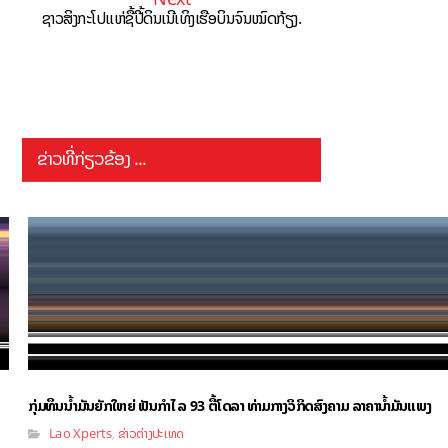
ຊາວສິງກະໂປແຫ່ຊື້ປີ້ດິນເນີເທິງເຮືອບິນຈົນໝົດກ້ຽງ.
ຂ່າວທີ່ກ່ຽວຂ້ອງ ...
ກຸ່ມທຶນນ້ຳມັນຍັກໃຫຍ່ ຟັນກຳໄລ 93 ຕື້ໂດລາ ທ່າມກາງວິກິດສົງຄາມ ລາຄານໍ້າມັນແພງ
Lao Xperts
ຂ່າວຕ່າງປະເທດ
,