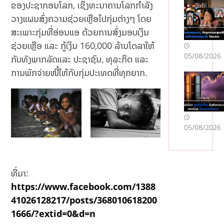
ຂອງປະຊາກອນໂລກ, ເຊິ່ງທະນາຄານໂລກກຳລັງ
ວາງແຜນສົ່ງຄວາມຊ່ວຍເຫຼືອໄປກຸ່ມຕ່າງໆ ໂດຍ
ສະເພາະກຸ່ມທີ່ອ່ອນແອ ດ້ວຍການສົ່ງມອບເງິນ
ຊ່ວຍເຫຼືອ ແລະ ກູ້ເງິນ 160,000 ລ້ານໂດລາໃຫ້
05/08/2026
ກັບທັງພາກລັດແລະ ປະຊາຊົນ, ທຸລະກິດ ແລະ
ການພັກຈ່າຍໜີ້ໃຫ້ກັບກຸ່ມປະເທດທີ່ທຸກຍາກ.
05/08/2026
ທີ່ມາ:
https://www.facebook.com/1388
41026128217/posts/368010618200
1666/?extid=0&d=n