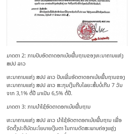
ມາດຕາ 2: ການປັບອັດຕາດອກເບ້ຍພື້ນຖານຂອງທະນາຄານແຫ່ງ
ສປປ ລາວ
ທະນາຄານແຫ່ງ ສປປ ລາວ ປັບເພີ່ມອັດຕາດອກເບ້ຍພື້ນຖານຂອງ
ທະນາຄານແຫ່ງ ສປປ ລາວ ສະກຸນເງິນກີບໄລຍະສັ້ນບໍ່ເກີນ 7 ວັນ
ຈາກ 3,1% ຕໍ່ປີ ມາເປັນ 6,5% ຕໍ່ປີ.
ມາດຕາ 3: ການນໍາໃຊ້ອັດຕາດອກເບ້ຍພື້ນຖານ
ທະນາຄານແຫ່ງ ສປປ ລາວ ນຳໃຊ້ອັດຕາດອກເບ້ຍພື້ນຖານ ເພື່ອ
ຈັດຕັ້ງປະຕິບັດນະໂຍບາຍເງິນຕາ ໃນການດັດສະພາບຄ່ອງແຫຼ່ງ