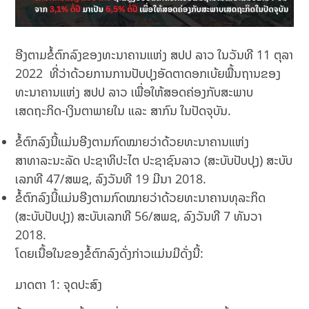
ອີງຕາມຂໍ້ຕົກລົງຂອງທະນາຄານແຫ່ງ ສປປ ລາວ ໃນວັນທີ 11 ຕຸລາ
2022 ທີ່ວ່າດ້ວຍການການປັບປຸງອັດຕາດອກເບ້ຍພື້ນຖານຂອງ
ທະນາຄານແຫ່ງ ສປປ ລາວ ເພື່ອໃຫ້ສອດຄ່ອງກັບສະພາບ
ເສດຖະກິດ-ເງິນຕາພາຍໃນ ແລະ ສາກົນ ໃນປັດຈຸບັນ.
ຂໍ້ຕົກລົງນີ້ແມ່ນອີງຕາມກົດໝາຍວ່າດ້ວຍທະນາຄານແຫ່ງ
ສາທາລະນະລັດ ປະຊາທິປະໄຕ ປະຊາຊົນລາວ (ສະບັບປັບປຸງ) ສະບັບ
ເລກທີ 47/ສພຊ, ລົງວັນທີ 19 ມີນາ 2018.
ຂໍ້ຕົກລົງນີ້ແມ່ນອີງຕາມກົດໝາຍວ່າດ້ວຍທະນາຄານທຸລະກິດ
(ສະບັບປັບປຸງ) ສະບັບເລກທີ 56/ສພຊ, ລົງວັນທີ 7 ທັນວາ
2018.
ໂດຍເນື້ອໃນຂອງຂໍ້ຕົກລົງດັ່ງກ່າວແມ່ນມີດັ່ງນີ້:
ມາດຕາ 1: ຈຸດປະສົງ