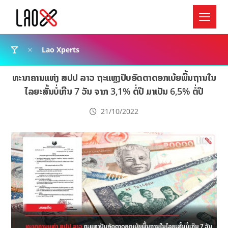
Lao Xperts
ທະນາຄານແຫ່ງ ສປປ ລາວ ຖະແຫຼງປັບອັດຕາດອກເບ້ຍພື້ນຖານໃນ
ໄລຍະສັ້ນບໍ່ເກີນ 7 ວັນ ຈາກ 3,1% ຕໍ່ປີ ມາເປັນ 6,5% ຕໍ່ປີ
21/10/2022