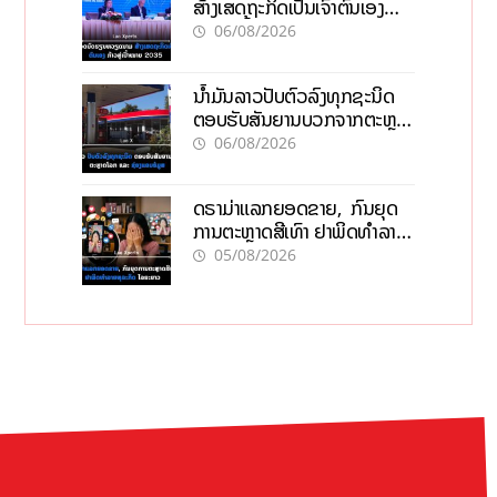
ສ້າງເສດຖະກິດເປັນເຈົ້າຕົນເອງ
ກ້າວສູ່ເປົ້າໝາຍ 2035
06/08/2026
ນໍ້າມັນລາວປັບຕົວລົງທຸກຊະນິດ
ຕອບຮັບສັນຍານບວກຈາກຕະຫຼາດ
ໂລກ ແລະ ຊ່ອງແຄບຮໍມູສ
06/08/2026
ດຣາມ່າແລກຍອດຂາຍ, ກົນຍຸດ
ການຕະຫຼາດສີເທົາ ຢາພິດທຳລາຍ
ທຸລະກິດ ໄລຍະຍາວ
05/08/2026