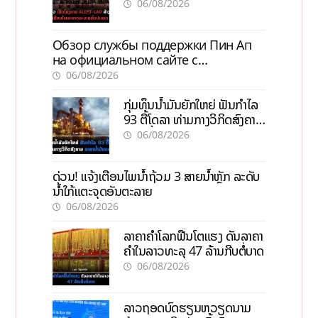
ພະຍາດລະບາດທົ່ວປະເທດ
06/08/2026
Обзор службы поддержки Пин Ап
на официальном сайте с
актуальной информацией
06/08/2026
ກຸ່ມທຶນນ້ຳມັນຍັກໃຫຍ່ ຟັນກຳໄລ
93 ຕື້ໂດລາ ທ່າມກາງວິກິດສົງຄາມ
ລາຄານໍ້າມັນແພງ
06/08/2026
ດ່ວນ! ແຈ້ງເຕືອນໄພນໍ້າຖ້ວມ 3 ສາຍນໍ້າຫຼັກ ລະດັບ
ນໍ້າໃກ້ແຕະຈຸດອັນຕະລາຍ
06/08/2026
ລາຄາຄຳໂລກຟື້ນໂຕແຮງ ດັນລາຄາ
ຄຳໃນລາວທະລຸ 47 ລ້ານກີບຕໍ່ບາດ
06/08/2026
ລາວຖອດບົດຮຽນຫວຽດນາມ