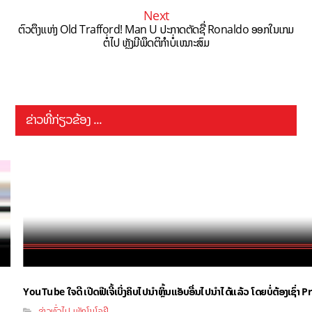
Next
ຕົວຕຶງແຫ່ງ Old Trafford! Man U ປະກາດຕັດຊື່ Ronaldo ອອກໃນເກມ
ຕໍ່ໄປ ຫຼັງມີພຶດຕິກຳບໍ່ເໝາະສົມ
ຂ່າວທີ່ກ່ຽວຂ້ອງ ...
YouTube ໃຈດີ ເປີດຟີເຈີ້ເບິ່ງຄິບໄປນຳຫຼິ້ນແອັບອື່ນໄປນຳໄດ້ແລ້ວ ໂດຍບໍ່ຕ້ອງເຊົ່
ຂ່າວທົ່ວໄປ
ເທັກໂນໂລຢີ
,