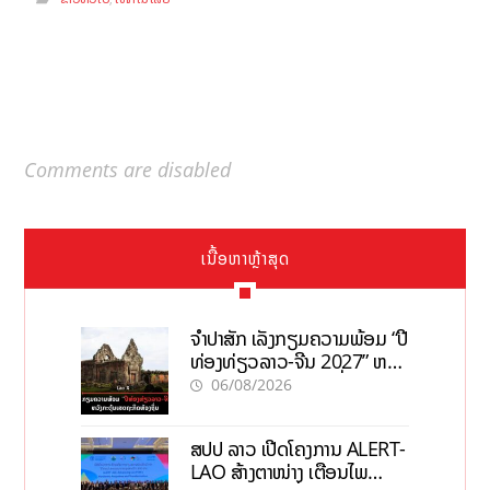
Comments are disabled
ເນື້ອຫາຫຼ້າສຸດ
ຈຳປາສັກ ເລັ່ງກຽມຄວາມພ້ອມ “ປີ
ທ່ອງທ່ຽວລາວ-ຈີນ 2027” ຫວັງ
ກະຕຸ້ນເສດຖະກິດທ້ອງຖິ່ນ
06/08/2026
ສປປ ລາວ ເປີດໂຄງການ ALERT-
LAO ສ້າງຕາໜ່າງ ເຕືອນໄພ