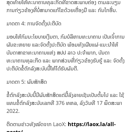
ສຸດທ້າຍໃຫ້ທະນາຄານທຸລະກິດທີ່ຂາດສະພາບຄ່ອງ ຕາມລະບຽບ
ການກ່ຽວຂ້ອງທີ່ບໍ່ສາມາດແກ້ໄຂດ້ວຍເຄື່ອງມື ແລະ ກົນໄກອື່ນ.
ມາດຕາ 4: ການຈັດຕັ້ງປະຕິບັດ
ມອບໃຫ້ກົມນະໂຍບາຍເງິນຕາ, ກົມບໍລິຫານທະນາຄານ ເປັນເຈົ້າການ
ຜັນຂະຫຍາຍ ແລະຈັດຕັ້ງປະຕິບັດ ພ້ອມທັງເຜີຍແຜ່-ແນະນຳໃຫ້
ບັນດາສາຂາທະນາຄານແຫ່ງ ສປປ ລາວ ປະຈໍາພາກ, ບັນດາ
ທະນາຄານທຸລະກິດ ແລະ ພາກສ່ວນທີ່ກ່ຽວຂ້ອງຮັບຮູ້ ແລະ ຈັດຕັ້ງ
ປະຕິບັດຂໍ້ຕົກລົງສະບັບນີ້ໃຫ້ໄດ້ຮັບຜົນດີ.
ມາດຕາ 5: ຜົນສັກສິດ
ຂໍ້ຕົກລົງສະບັບນີ້ມີຜົນສັກສິດແຕ່ມື້ລົງລາຍເຊັນເປັນຕົ້ນໄປ ແລະ ໃຊ້
ແທນຂໍ້ຕົກລົງສະບັບເລກທີ 376 ທຫລ, ລົງວັນທີ 17 ພຶດສະພາ
2022.
ຕິດຕາມຂ່າວທັງໝົດຈາກ LaoX:
https://laox.la/all-