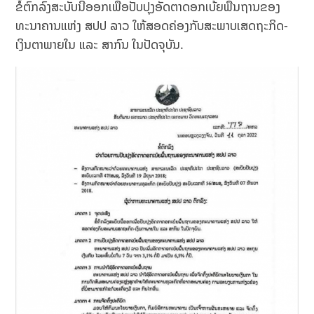
ຂໍ້ຕົກລົງສະບັບນີ້ອອກເພື່ອປັບປຸງອັດຕາດອກເບ້ຍພື້ນຖານຂອງ
ທະນາຄານແຫ່ງ ສປປ ລາວ ໃຫ້ສອດຄ່ອງກັບສະພາບເສດຖະກິດ-
ເງິນຕາພາຍໃນ ແລະ ສາກົນ ໃນປັດຈຸບັນ.