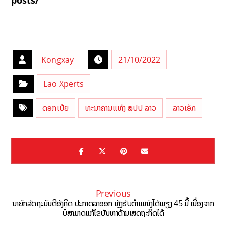
posts/
Kongxay
21/10/2022
Lao Xperts
ດອກເບ້ຍ
ທະນາຄານແຫ່ງ ສປປ ລາວ
ລາວເອັກ
Previous
ນາຍົກລັດຖະມົນຕີອັງກິດ ປະກາດລາອອກ ຫຼັງຮັບຕຳແໜ່ງໄດ້ພຽງ 45 ມື້ ເນື່ອງຈາກ
ບໍ່ສາມາດແກ້ໄຂບັນຫາດ້ານເສດຖະກິດໄດ້