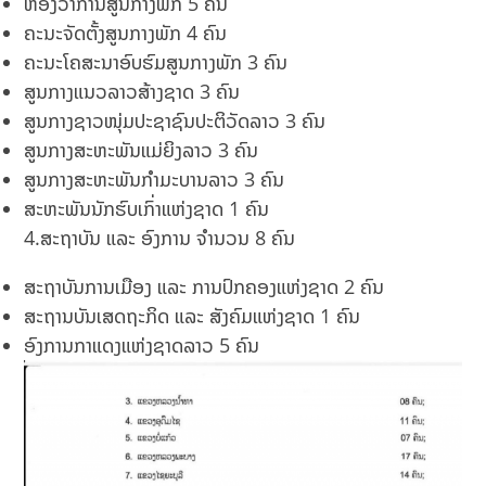
ຫ້ອງວ່າການສູນກາງພັກ 5 ຄົນ
ຄະນະຈັດຕັ້ງສູນກາງພັກ 4 ຄົນ
ຄະນະໂຄສະນາອົບຮົມສູນກາງພັກ 3 ຄົນ
ສູນກາງແນວລາວສ້າງຊາດ 3 ຄົນ
ສູນກາງຊາວໜຸ່ມປະຊາຊົນປະຕິວັດລາວ 3 ຄົນ
ສູນກາງສະຫະພັນແມ່ຍິງລາວ 3 ຄົນ
ສູນກາງສະຫະພັນກຳມະບານລາວ 3 ຄົນ
ສະຫະພັນນັກຮົບເກົ່າແຫ່ງຊາດ 1 ຄົນ
4.ສະຖາບັນ ແລະ ອົງການ ຈຳນວນ 8 ຄົນ
ສະຖາບັນການເມືອງ ແລະ ການປົກຄອງແຫ່ງຊາດ 2 ຄົນ
ສະຖານບັນເສດຖະກິດ ແລະ ສັງຄົມແຫ່ງຊາດ 1 ຄົນ
ອົງການກາແດງແຫ່ງຊາດລາວ 5 ຄົນ