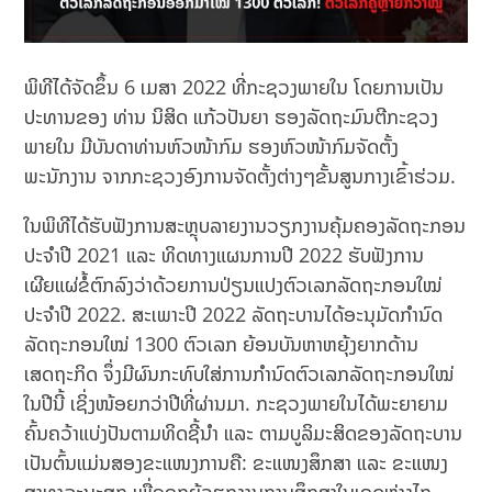
ພິທີໄດ້ຈັດຂຶ້ນ 6​ ເມສາ 2022 ທີ່ກະຊວງພາຍໃນ ໂດຍການເປັນ
ປະທານຂອງ ທ່ານ ນິສິດ ແກ້ວປັນຍາ ຮອງລັດຖະມົນຕີກະຊວງ
ພາຍໃນ ມີບັນດາທ່ານຫົວໜ້າກົມ ຮອງຫົວໜ້າກົມຈັດຕັ້ງ
ພະນັກງານ ຈາກກະຊວງອົງການຈັດຕັ້ງຕ່າງໆຂັ້ນສູນກາງເຂົ້າຮ່ວມ.
ໃນພິທີໄດ້ຮັບຟັງການສະຫຼຸບລາຍງານວຽກງານຄຸ້ມຄອງລັດຖະກອນ
ປະຈຳປີ 2021 ແລະ ທິດທາງແຜນການປີ 2022 ຮັບຟັງການ
ເຜີຍແຜ່ຂໍ້ຕົກລົງວ່າດ້ວຍການປ່ຽນແປງຕົວເລກລັດຖະກອນໃໝ່
ປະຈຳປີ 2022. ສະເພາະປີ 2022 ລັດຖະບານໄດ້ອະນຸມັດກຳນົດ
ລັດຖະກອນໃໝ່ 1300 ຕົວເລກ ຍ້ອນບັນຫາຫຍຸ້ງຍາກດ້ານ
ເສດຖະກິດ ຈຶ່ງມີຜົນກະທົບໃສ່ການກຳນົດຕົວເລກລັດຖະກອນໃໝ່
ໃນປີນີ້ ເຊິ່ງໜ້ອຍກວ່າປີທີ່ຜ່ານມາ. ກະຊວງພາຍໃນໄດ້ພະຍາຍາມ
ຄົ້ນຄວ້າແບ່ງປັນຕາມທິດຊີ້ນຳ ແລະ ຕາມບູລິມະສິດຂອງລັດຖະບານ
ເປັນຕົ້ນແມ່ນສອງຂະແໜງການຄື: ຂະແໜງສຶກສາ ແລະ ຂະແໜງ