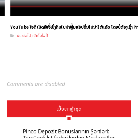
YouTube ໃຈດີ ເປີດຟີເຈີ້ເບິ່ງຄິບໄປນຳຫຼິ້ນແອັບອື່ນໄປນຳໄດ້ແລ້ວ ໂດຍບໍ່ຕ້ອງເຊົ່
ຂ່າວທົ່ວໄປ
ເທັກໂນໂລຢີ
,
Comments are disabled
ເນື້ອຫາຫຼ້າສຸດ
Pinco Depozit Bonuslarının Şərtləri:
Təcrübəli İstifadəçilərdən Məsləhətlər