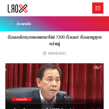
ຂ່າວພາຍໃນ
ຕົວເລກລັດຖະກອນອອກມາໃໝ່ 1300 ຕົວເລກ! ຕົວເລກຄູຫຼາຍ
ກວ່າໝູ່
08/04/2022