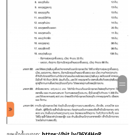
ຂອບໃຈຂໍ້ມູນຈາກ:
https://bit.ly/36Y4HqP