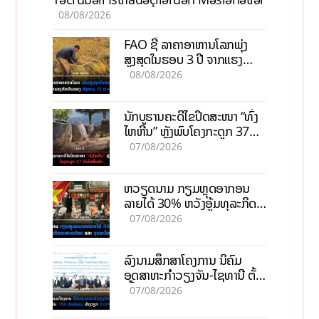
08/08/2026
FAO ຊີ້ ລາຄາອາຫານໂລກພຸ່ງ
ສູງສຸດໃນຮອບ 3 ປີ ຈາກແຮງ
ກົດດັນຂອງສົງຄາມ, El nino
08/08/2026
ນັກບູຮານຄະດີໄຂປິດສະໜາ “ທົ່ງ
ໄຫຫີນ” ຫຼັງພົບໂຄງກະດູກ 37
ຄົນໃນຫີນຍັກ
07/08/2026
ຫວຽດນາມ ກຽມຫຼຸດອາກອນ
ລາຍໄດ້ 30% ຫວັງອູ້ມທຸລະກິດ
ຂະໜາດນ້ອຍ ແລະ ຈຸນລະ
07/08/2026
ວິສາຫະກິດ
ລົງນາມສຶກສາໂຄງການ ນິຄົມ
ອຸດສາຫະກຳວຽງຈັນ-ໄຊທານີ ຕັ້ງ
ເປົ້າດຶງທຶນ 150 ລ້ານໂດລາ, ສ້າງ
07/08/2026
ວຽກ 5.000 ຕຳແໜ່ງ