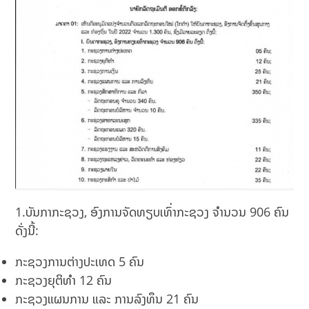
1.ບັນກາກະຊວງ, ອົງການຈັດທຽບເທົ່າກະຊວງ ຈຳນວນ 906 ຄົນ
ດັ່ງນີ້:
ກະຊວງການຕ່າງປະເທດ 5 ຄົນ
ກະຊວງຍຸຕິທຳ 12 ຄົນ
ກະຊວງແຜນການ ແລະ ການລົງທຶນ 21 ຄົນ