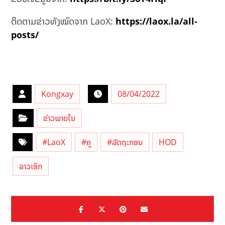
ຕິດຕາມຂ່າວທັງໝົດຈາກ LaoX:
https://laox.la/all-
posts/
Kongxay
08/04/2022
ຂ່າວພາຍໃນ
#LaoX
#ຄູ
#ລັດຖະກອນ
HOD
ລາວເອັກ