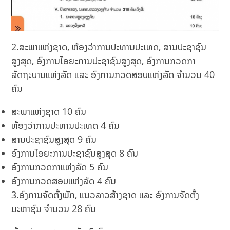
2.ສະພາແຫ່ງຊາດ, ຫ້ອງວ່າການປະທານປະເທດ, ສານປະຊາຊົນ
ສູງສຸດ, ອົງການໄອຍະການປະຊາຊົນສູງສຸດ, ອົງການກວດກາ
ລັດຖະບານແຫ່ງລັດ ແລະ ອົງການກວດສອບແຫ່ງລັດ ຈຳນວນ 40
ຄົນ
ສະພາແຫ່ງຊາດ 10 ຄົນ
ຫ້ອງວ່າການປະທານປະເທດ 4 ຄົນ
ສານປະຊາຊົນສູງສຸດ 9 ຄົນ
ອົງການໄອຍະການປະຊາຊົນສູງສຸດ 8 ຄົນ
ອົງການກວດກາແຫ່ງລັດ 5 ຄົນ
ອົງການກວດສອບແຫ່ງລັດ 4 ຄົນ
3.ອົງການຈັດຕັ້ງພັກ, ແນວລາວສ້າງຊາດ ແລະ ອົງການຈັດຕັ້ງ
ມະຫາຊົນ ຈຳນວນ 28 ຄົນ