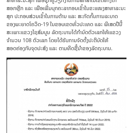
ສາທາລະນະສຸກ ເພື່ອຊຸກຍູ້ວຽກງານການສຶກສາໃນເຂດຫ່າງໄກ
ສອກຫຼີກ ແລະ ເພືອເພີ່ມບຸກຄະລາກອນເຂົ້າໃນຂະແໜງສາທາລະນະ
ສຸກ ປະກອບສ່ວນເຂົ້າໃນການຕ້ານ ແລະ ສະກັດກັ້ນການລະບາດ
ຂອງພະຍາດໂຄວິດ-19 ໃນຂອບເຂດທົ່ວປະເທດ ແລະ ພິເສດປີນີ້
ສະເພາະແຂວງໄຊສົມບູນ ລັດຖະບານໄດ້ກຳນົດຕົວເລກໃຫ້ເແຂວງ
ຈຳນວນ 108 ຕົວເລກ ໂດຍໄດ້ຮັບການຈັດຕັ້ງປະຕິບັດໃຫ້
ສອດຄ່ອງກັບຈຸດປະສົງ ແລະ ຕາມທິດຊີ້ນຳຂອງລັດຖະບານ.