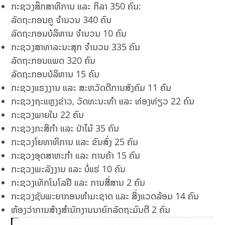
ກະຊວງສຶກສາທິການ ແລະ ກິລາ 350 ຄົນ:
ລັດຖະກອນຄູ ຈຳນວນ 340 ຄົນ
ລັດຖະກອນບໍລິຫານ ຈຳນວນ 10 ຄົນ
ກະຊວງສາທາລະນະສຸກ ຈຳນວນ 335 ຄົນ
ລັດຖະກອນແພດ 320 ຄົນ
ລັດຖະກອນບໍລິຫານ 15 ຄົນ
ກະຊວງແຮງງານ ແລະ ສະຫວັດດີການສັງຄົມ 11 ຄົນ
ກະຊວງຖະແຫຼງຂ່າວ, ວັດທະນະທຳ ແລະ ທ່ອງທ່ຽວ 22 ຄົນ
ກະຊວງພາຍໃນ 22 ຄົນ
ກະຊວງກະສິກຳ ແລະ ປ່າໄມ້ 35 ຄົນ
ກະຊວງໂຍທາທິການ ແລະ ຂົນສົ່ງ 25 ຄົນ
ກະຊວງອຸດສາຫະກຳ ແລະ ການຄ້າ 15 ຄົນ
ກະຊວງພະລັງງານ ແລະ ບໍ່ແຮ່ 10 ຄົນ
ກະຊວງເທັກໂນໂລຢີ ແລະ ການສື່ສານ 2 ຄົນ
ກະຊວງຊັບພະຍາກອນທຳມະຊາດ ແລະ ສິ່ງແວດລ້ອມ 14 ຄົນ
ຫ້ອງວ່າການສ້າງສຳນັກງານນາຍົກລັດຖະມົນຕີ 2 ຄົນ