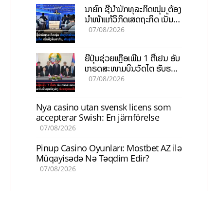
ນາຍົກ ຊີ້ນຳນັກທຸລະກິດໜຸ່ມ ຕ້ອງ
ນຳໜ້າແກ້ວິກິດເສດຖະກິດ ເນັ້ນດຶງ
ທຶນສາກົນ, ຫັນສູ່ດິຈິຕອນ
07/08/2026
ຍີ່ປຸ່ນຊ່ວຍເຫຼືອເພີ່ມ 1 ຕື້ເຢນ ອັບ
ເກຣດສະໜາມບິນວັດໄຕ ຮັບຮອງ
ການເຕີບໂຕ
07/08/2026
Nya casino utan svensk licens som
accepterar Swish: En jämförelse
07/08/2026
Pinup Casino Oyunları: Mostbet AZ ilə
Müqayisədə Nə Təqdim Edir?
07/08/2026