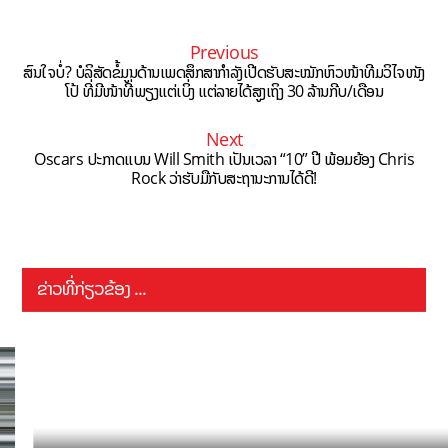
Previous
ສົນໃຈບໍ່? ບໍລິສັດຂໍ້ມູນດ້ານເພດສຶກສາກຳລັງເປີດຮັບສະໝັກຫົວໜ້າທີມວິໄຈໜັງ
ໂປ້ ທີ່ມີໜ້າທີ່ພຽງແຕ່ເບິ່ງ ແຕ່ລາຍໄດ້ສູງເຖິງ 30 ລ້ານກີບ/ເດືອນ
Next
Oscars ປະກາດແບນ Will Smith ເປັນເວລາ “10” ປີ ພ້ອມຍ້ອງ Chris
Rock ວ່າຮັບມືກັບສະຖານະການໄດ້ດີ!
ຂ່າວທີ່ກ່ຽວຂ້ອງ ...