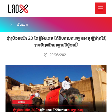
ສັດໂລກ
ຊ້າງປ່ວຍໜັກ 20 ໂຕຢູ່ອິນເດຍ ໄດ້ຮັບການກະສຽນອາຍຸ ຫຼັງຖືກໃຊ້
ງານຢ່າງໜັກມາຫຼາຍປີຢູ່ອາເມີ
20/03/2021