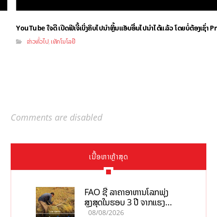
YouTube ໃຈດີ ເປີດຟີເຈີ້ເບິ່ງຄິບໄປນຳຫຼິ້ນແອັບອື່ນໄປນຳໄດ້ແລ້ວ ໂດຍບໍ່ຕ້ອງເຊົ່
ຂ່າວທົ່ວໄປ
ເທັກໂນໂລຢີ
,
Comments are disabled
ເນື້ອຫາຫຼ້າສຸດ
FAO ຊີ້ ລາຄາອາຫານໂລກພຸ່ງ
ສູງສຸດໃນຮອບ 3 ປີ ຈາກແຮງ
ກົດດັນຂອງສົງຄາມ, El nino
08/08/2026