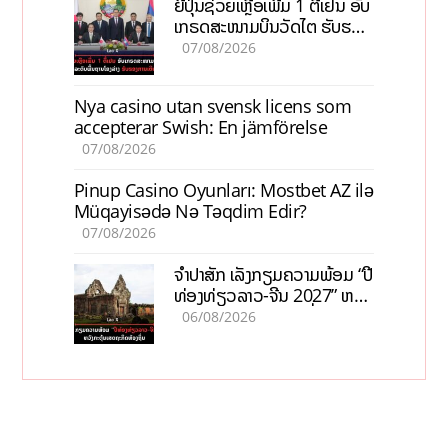
ຍີ່ປຸ່ນຊ່ວຍເຫຼືອເພີ່ມ 1 ຕື້ເຢນ ອັບ
ເກຣດສະໜາມບິນວັດໄຕ ຮັບຮອງ
ການເຕີບໂຕ
07/08/2026
Nya casino utan svensk licens som
accepterar Swish: En jämförelse
07/08/2026
Pinup Casino Oyunları: Mostbet AZ ilə
Müqayisədə Nə Təqdim Edir?
07/08/2026
ຈຳປາສັກ ເລັ່ງກຽມຄວາມພ້ອມ “ປີ
ທ່ອງທ່ຽວລາວ-ຈີນ 2027” ຫວັງ
ກະຕຸ້ນເສດຖະກິດທ້ອງຖິ່ນ
06/08/2026