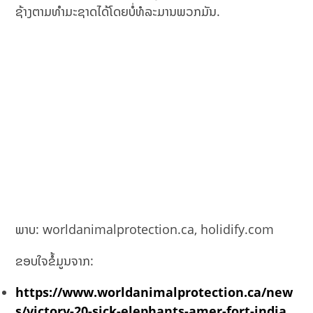
ຊ້າງຕາມທຳມະຊາດໄດ້ໂດຍບໍ່ທໍລະມານພວກມັນ.
ພາບ: worldanimalprotection.ca, holidify.com
ຂອບໃຈຂໍ້ມູນຈາກ:
https://www.worldanimalprotection.ca/new
s/victory-20-sick-elephants-amer-fort-india