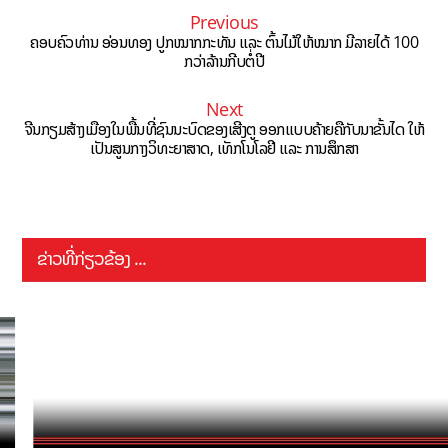
Previous
ຄອບຄົວທ່ານ ອ່ອນທອງ ປູກໝາກກະທັນ ແລະ ຕົ້ນໄມ້ໃຫ້ໝາກ ມີລາຍໄດ້ 100
ກວ່າລ້ານກີບຕໍ່ປີ
Next
ຈີນກຽມສ້າງເມືອງໃນພື້ນທີ່ຊົນນະບົດຂອງເສີງຕູ ອອກແບບຄ້າຍຄືກັບນາຂັ້ນໄດ ໃຫ້
ເປັນສູນກາງວິທະຍາສາດ, ເທັກໂນໂລຢີ ແລະ ການສຶກສາ
ຂ່າວທີ່ກ່ຽວຂ້ອງ ...