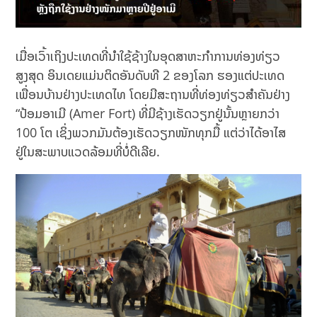
ເມື່ອເວົ້າເຖິງປະເທດທີ່ນຳໃຊ້ຊ້າງໃນອຸດສາຫະກຳການທ່ອງທ່ຽວ
ສູງສຸດ ອິນເດຍແມ່ນຕິດອັນດັບທີ 2 ຂອງໂລກ ຮອງແຕ່ປະເທດ
ເພື່ອນບ້ານຢ່າງປະເທດໄທ ໂດຍມີສະຖານທີ່ທ່ອງທ່ຽວສຳຄັນຢ່າງ
“ປ້ອມອາເມີ (Amer Fort) ທີ່ມີຊ້າງເຮັດວຽກຢູ່ນັ້ນຫຼາຍກວ່າ
100 ໂຕ ເຊິ່ງພວກມັນຕ້ອງເຮັດວຽກໜັກທຸກມື້ ແຕ່ວ່າໄດ້ອາໄສ
ຢູ່ໃນສະພາບແວດລ້ອມທີ່ບໍ່ດີເລີຍ.