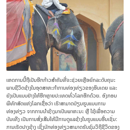
ເຫດການນີ້ຖືເປັນອີກກ້າວສຳຄັນທີ່ຈະຊ່ວຍເຫຼືອຍົກລະດັບຄຸນະ
ພາບຊີວິດຊ້າງໃນອຸດສາຫະກຳການທ່ອງທ່ຽວຂອງອິນເດຍ ແລະ
ຍັງເປັນແບບຢ່າງໃຫ້ອີກຫຼາຍປະເທດທົ່ວໂລກອີກດ້ວຍ. ອົງກອນ
ພິທັກສັດແຫ່ງໂລກເຊື່ອວ່າ ເຮົາສາມາດປ່ຽນຮູບແບບການ
ທ່ອງທ່ຽວ ຈາກການນຳຊ້າງມາເປັນພາຫະນະ ຫຼື ໃຊ້ເພື່ອຄວາມ
ບັນເທີງ ເປັນການສົ່ງເສີມໃຫ້ມີການດູແລຊ້າງໃນຮູບແບບອື່ນເຊັ່ນ:
ການເຮັດປາງຊ້າງ ເຊິ່ງນັກທ່ອງທ່ຽວສາມາດຮັບຊົມວິຖີຊີວິດຂອງ