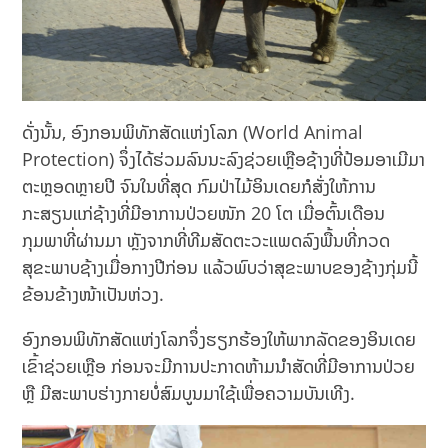
ດັ່ງນັ້ນ, ອົງກອນພິທັກສັດແຫ່ງໂລກ (World Animal
Protection) ຈຶ່ງໄດ້ຮ່ວມລົນນະລົງຊ່ວຍເຫຼືອຊ້າງທີ່ປ້ອມອາເມີມາ
ຕະຫຼອດຫຼາຍປີ ຈົນໃນທີ່ສຸດ ກົມປ່າໄມ້ອິນເດຍກໍສັ່ງໃຫ້ການ
ກະສຽນແກ່ຊ້າງທີ່ມີອາການປ່ວຍໜັກ 20 ໂຕ ເມື່ອຕົ້ນເດືອນ
ກຸມພາທີ່ຜ່ານມາ ຫຼັງຈາກທີ່ທີມສັດຕະວະແພດລົງພື້ນທີ່ກວດ
ສຸຂະພາບຊ້າງເມື່ອກາງປີກ່ອນ ແລ້ວພົບວ່າສຸຂະພາບຂອງຊ້າງກຸ່ມນີ້
ຂ້ອນຂ້າງໜ້າເປັນຫ່ວງ.
ອົງກອນພິທັກສັດແຫ່ງໂລກຈຶ່ງຮຽກຮ້ອງໃຫ້ພາກລັດຂອງອິນເດຍ
ເຂົ້າຊ່ວຍເຫຼືອ ກ່ອນຈະມີການປະກາດຫ້າມນຳສັດທີ່ມີອາການປ່ວຍ
ຫຼື ມີສະພາບຮ່າງກາຍບໍ່ສົມບູນມາໃຊ້ເພື່ອຄວາມບັນເທີງ.