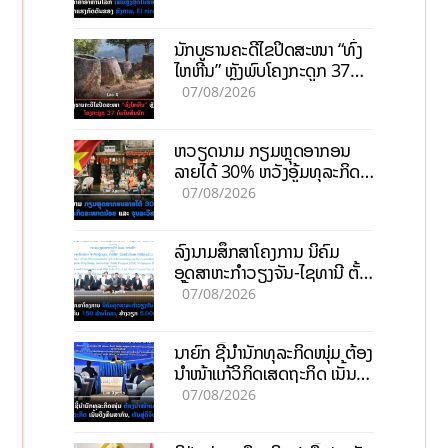
ນັກບູຮານຄະດີໄຂປິດສະໜາ “ທົ່ງ
ໄຫຫີນ” ຫຼັງພົບໂຄງກະດູກ 37
ຄົນໃນຫີນຍັກ
07/08/2026
ຫວຽດນາມ ກຽມຫຼຸດອາກອນ
ລາຍໄດ້ 30% ຫວັງອູ້ມທຸລະກິດ
ຂະໜາດນ້ອຍ ແລະ ຈຸນລະ
07/08/2026
ວິສາຫະກິດ
ລົງນາມສຶກສາໂຄງການ ນິຄົມ
ອຸດສາຫະກຳວຽງຈັນ-ໄຊທານີ ຕັ້ງ
ເປົ້າດຶງທຶນ 150 ລ້ານໂດລາ, ສ້າງ
07/08/2026
ວຽກ 5.000 ຕຳແໜ່ງ
ນາຍົກ ຊີ້ນຳນັກທຸລະກິດໜຸ່ມ ຕ້ອງ
ນຳໜ້າແກ້ວິກິດເສດຖະກິດ ເນັ້ນດຶງ
ທຶນສາກົນ, ຫັນສູ່ດິຈິຕອນ
07/08/2026