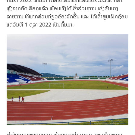
ກັນຍາ 2022 ຜ່ານມາ ໂດຍໄດ້ເລີ່ມເຝິກແອບແຕ່ລະປະເພດກິລາ
ຫຼັງຈາກຄັດເລືອກແລ້ວ ພ້ອມທັງໄດ້ເຂົ້າຮ່ວມການແຂ່ງຂັນບາງ
ລາຍການ ທີ່ພາກສ່ວນກ່ຽວຂ້ອງຈັດຂຶ້ນ ແລະ ໄດ້ເຂົ້າສູນເຝິກຊ້ອມ
ແຕ່ວັນທີ 1 ຕຸລາ 2022 ເປັນຕົ້ນມາ.
ສຳລັບການກະກຽມຄວາມພ້ອມຂອງກຳມະການ, ອະນຸກຳມະການ