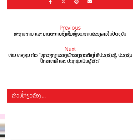
Previous
ສະ​ຖາ​ນະ​ການ ​ແລະ​ ມາດ​ຕະການ​ສົ່ງ​ເສີມ​​ສົ່ງ​ອອກ​ກາ​ເຟ​ຂອງ​ລາວໃນປັດຈຸບັນ
Next
ທ່ານ ທອງລຸນ ກ່າວ “ທຸກວຽກງານຂອງພັກຂອງຊາດຕ້ອງໃຫ້ປະຊາຊົນຮູ້, ປະຊາຊົນ
ປຶກສາຫາລື ແລະ ປະຊາຊົນເປັນຜູ້ເຮັດ”
ຂ່າວທີ່ກ່ຽວຂ້ອງ ...