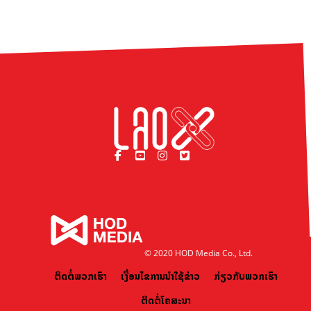
© 2020 HOD Media Co., Ltd.
ຕິດຕໍ່ພວກເຮົາ
ເງື່ອນໄຂການນຳໃຊ້ຂ່າວ
ກ່ຽວກັບພວກເຮົາ
ຕິດຕໍ່ໂຄສະນາ