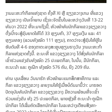
ງານມະຫະກຳກິລາແຫ່ງຊາດ ຄັ້ງທີ XI ຫຼື ຊຽງຂວາງເກມ ທີ່ແຂວງ
ຊຽງຂວາງ ເປັນເຈົ້າພາບ ເຊິ່ງຈະຈັດຂຶ້ນໃນລະຫວ່າງວັນທີ 13-22
ທັນວາ 2022 ທີ່ຈະມາເຖິງນີ້, ຫົວໜ້າທັບນັກກິລາແຂວງຊຽງຂວາງ
ຕັ້ງເປົ້າຈະສູ້ຊົນຍາດໃຫ້ໄດ້ 33 ຫຼຽນຄຳ, 37 ຫຼຽນເງິນ ແລະ 41
ຫຼຽນທອງ (ລວມທັງໝົດ 111 ຫຼຽນ), ຄາດວ່າຈະສູ້ຊົນໃຫ້ຢູ່ໃນ
ອັນດັບທີ 4-6 ຂອງຕາຕະລາງສະຫຼຸບຫຼຽນຮາງວັນ ງານມະຫະກຳ
ກິລາແຫ່ງຊາດຄັ້ງນີ້. ຂະນະທີ່ ແຂວງຊຽງຂວາງ ໄດ້ສົ່ງທັບນັກກິລາ
ເຂົ້າຮ່ວມແຂ່ງຂັນທັງໝົດ 25 ປະເພດກິລາ, ໃນນັ້ນ, ມີນັກກິລາ,
ຄະນະນຳ ແລະ ຄູເຝິກ ທັງໝົດ 576 ຄົນ, ຍິງ 209 ຄົນ.
ທ່ານ ບຸນເລື່ອນ ວັນນາຮັກ ຫົວໜ້າພະແນກສຶກສາທິການ ແລະ
ກິລາ ແຂວງຊຽງຂວາງ ລາຍງານໃຫ້ຮູ້ເມື່ອບໍ່ດົນມານີ້ວ່າ: ມາຮອດ
ປັດຈຸບັນທັບນັກກິລາ ແຂວງຊຽງຂວາງ ມີຄວາມພ້ອມທີ່ຈະເຂົ້າ
ຮ່ວມແຂ່່ງຂັນ ທັງ 25 ປະເພດກິລາ, ພາຍຫຼັງທີ່ ຄະນະນຳ-ຄູເຝິກ
ນັກກິລາ ໄດ້ເລີ່ມຄັດເລືອກນັກກິລາ ໃນລະຫວ່າງເດືອນສິງຫາ-