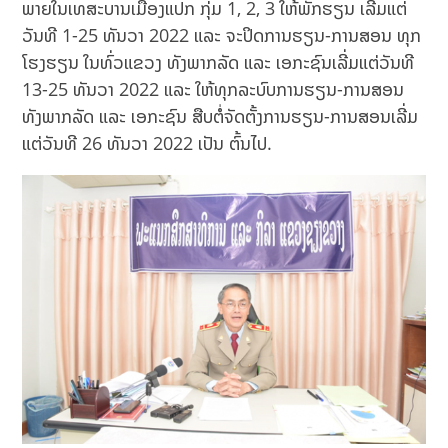
ພາຍໃນເທສະບານເມືອງແປກ ກຸ່ມ 1, 2, 3 ໃຫ້ພັກຮຽນ ເລີ່ມແຕ່
ວັນທີ 1-25 ທັນວາ 2022 ແລະ ຈະປິດການຮຽນ-ການສອນ ທຸກ
ໂຮງຮຽນ ໃນທົ່ວແຂວງ ທັງພາກລັດ ແລະ ເອກະຊົນເລີ່ມແຕ່ວັນທີ
13-25 ທັນວາ 2022 ແລະ ໃຫ້ທຸກລະບົບການຮຽນ-ການສອນ
ທັງພາກລັດ ແລະ ເອກະຊົນ ສືບຕໍ່ຈັດຕັ້ງການຮຽນ-ການສອນເລີ່ມ
ແຕ່ວັນທີ 26 ທັນວາ 2022 ເປັນ ຕົ້ນໄປ.