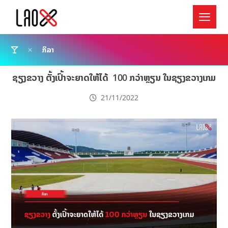
ກິລາ
ຊຽງຂວາງ ຕັ້ງເປົ້າຈະຍາດໃຫ້ໄດ້ 100 ກວ່າຫຼຽນ ໃນຊຽງຂວາງເກມ
21/11/2022