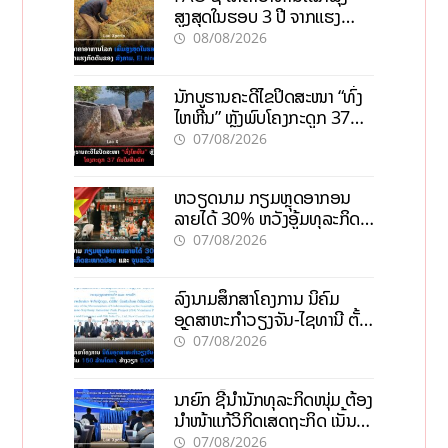
ສູງສຸດໃນຮອບ 3 ປີ ຈາກແຮງ
ກົດດັນຂອງສົງຄາມ, El nino
08/08/2026
ນັກບູຮານຄະດີໄຂປິດສະໜາ “ທົ່ງ
ໄຫຫີນ” ຫຼັງພົບໂຄງກະດູກ 37
ຄົນໃນຫີນຍັກ
07/08/2026
ຫວຽດນາມ ກຽມຫຼຸດອາກອນ
ລາຍໄດ້ 30% ຫວັງອູ້ມທຸລະກິດ
ຂະໜາດນ້ອຍ ແລະ ຈຸນລະ
07/08/2026
ວິສາຫະກິດ
ລົງນາມສຶກສາໂຄງການ ນິຄົມ
ອຸດສາຫະກຳວຽງຈັນ-ໄຊທານີ ຕັ້ງ
ເປົ້າດຶງທຶນ 150 ລ້ານໂດລາ, ສ້າງ
07/08/2026
ວຽກ 5.000 ຕຳແໜ່ງ
ນາຍົກ ຊີ້ນຳນັກທຸລະກິດໜຸ່ມ ຕ້ອງ
ນຳໜ້າແກ້ວິກິດເສດຖະກິດ ເນັ້ນດຶງ
ທຶນສາກົນ, ຫັນສູ່ດິຈິຕອນ
07/08/2026