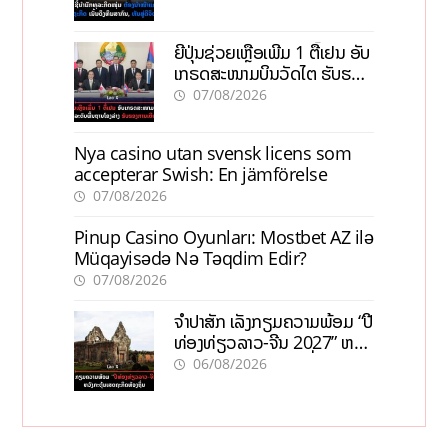
ຍີ່ປຸ່ນຊ່ວຍເຫຼືອເພີ່ມ 1 ຕື້ເຢນ ອັບ
ເກຣດສະໜາມບິນວັດໄຕ ຮັບຮອງ
ການເຕີບໂຕ
07/08/2026
Nya casino utan svensk licens som
accepterar Swish: En jämförelse
07/08/2026
Pinup Casino Oyunları: Mostbet AZ ilə
Müqayisədə Nə Təqdim Edir?
07/08/2026
ຈຳປາສັກ ເລັ່ງກຽມຄວາມພ້ອມ “ປີ
ທ່ອງທ່ຽວລາວ-ຈີນ 2027” ຫວັງ
ກະຕຸ້ນເສດຖະກິດທ້ອງຖິ່ນ
06/08/2026