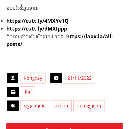
ຂອບໃຈຂໍ້ມູນຈາກ:
https://cutt.ly/4MXYv1Q
https://cutt.ly/dMXIppp
ຕິດຕາມຂ່າວທັງໝົດຈາກ LaoX:
https://laox.la/all-
posts/
Kongxay
21/11/2022
ກິລາ
ຊຽງຂວາງເກມ
ລາວເອັກ
ແຂວງຊຽງຂວາງ