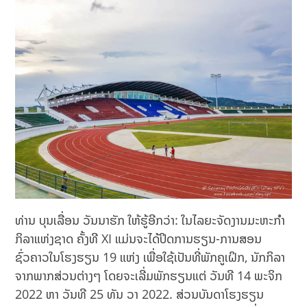
ທ່ານ ບຸນເລື່ອນ ວັນນາຮັກ ໃຫ້ຮູ້ອີກວ່າ: ໃນໄລຍະຈັດງານມະຫະກຳ
ກິລາແຫ່ງຊາດ ຄັ້ງທີ XI ແມ່ນຈະໄດ້ປິດການຮຽນ-ການສອນ
ຊົ່ວຄາວໃນໂຮງຮຽນ 19 ແຫ່ງ ເພື່ອໃຊ້ເປັນທີ່ພັກຄູເຝິກ, ນັກກິລາ
ຈາກພາກສ່ວນຕ່າງໆ ໂດຍຈະເລີ່ມພັກຮຽນແຕ່ ວັນທີ 14 ພະຈິກ
2022 ຫາ ວັນທີ 25 ທັນ ວາ 2022. ສ່ວນບັນດາໂຮງຮຽນ