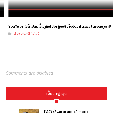
YouTube ໃຈດີ ເປີດຟີເຈີ້ເບິ່ງຄິບໄປນຳຫຼິ້ນແອັບອື່ນໄປນຳໄດ້ແລ້ວ ໂດຍບໍ່ຕ້ອງເຊົ່
ຂ່າວທົ່ວໄປ
ເທັກໂນໂລຢີ
,
Comments are disabled
ເນື້ອຫາຫຼ້າສຸດ
FAO ຊີ້ ລາຄາອາຫານໂລກພຸ່ງ