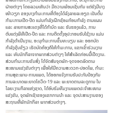
ຝ່າຍຕ່າງໆ ໂດຍລວມເຫັນວ່າ ມີຄວາມພ້ອມເຊັ່ນກັນ ແຕ່ຍັງມີບາງ
ໜ້າວຽກ ຂອງບາງກຳມະການທີ່ຕ້ອງໄດ້ລົງລາຍລະອຽດ ເປັນຕົ້ນ
ກຳມະການເປີດ-ປິດ ແມ່ນກຳລັງເຝິກຊ້ອມກ້ອນກຳລັງ ຕາມແຜນ
ແລະ ລາຍການສະແດງທີ່ໄດ້ກຳນົດ ແລະ ຮັບຮອງແລ້ວ, ການ
ຕົບແຕ່ງພິທີເປີດ-ປິດ ແລະ ການຕິດຕັ້ງອຸປະກອນຮັບໃຊ້ງານ ແມ່ນ
ກໍາລັງດໍາເນີນງານ, ອະນຸກຳມະການຂຶ້ນທະບຽນ ແລະ ອອກບັດ
ກຳລັງຂຸ້ນຂ້ຽວ ເຮັດບັດຄ້ອງຄໍໃຫ້ກຳມະການ, ແຂກເຂົ້າຮ່ວມງານ
ແລະ ທັບນັກກິລາຈາກພາກສ່ວນຕ່າງໆ ໃຫ້ສຳເລັດກ່ອນມື້ເປີດງານ.
ສ່ວນກໍາມະການຂົນສົ່ງ ໄດ້ຈັດສັນຈຸດພັກ-ຈຸດຈອດລົດຕາມ
ສະໜາມແຂ່ງຂັນຕ່າງໆ ເພື່ອໃຫ້ມີຄວາມສະດວກ-ປອດໄພ, ກໍາມະ
ການສຸຂະພາບ-ການແພດ, ໄດ້ອອກແຈ້ງການຮັບປະກັນປ້ອງກັນ
ການລະບາດພະຍາດໂຄວິດ-19 ແລະ ພະຍາດຕາມລະດູການ ໃນ
ໄລຍະງານກິລາແຫ່ງຊາດ, ໄດ້ອົບຮົມທີມງານແພດປະຈໍາສະໜາມ
ແຂ່ງຂັນ, ຈຸດພັກເຊົາຂອງແຂກການນໍາ ແລະ ຈຸດປະສານງານຂອງ
ສະຖານທີ່ພັກນັກກິລາ ພາກສ່ວນຕ່າງໆ.