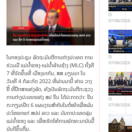
07/08/2026
ໃນກອງປະຊຸມ ລັດຖະມົນຕີການຕ່າງປະເທດ ການ
07/08/2026
ຮ່ວມມື ແມ່ນ້ຳຂອງ-ແມ່ນ້ຳລ້ານຊ້າງ (MLC) ຄັ້ງທີ
7 ທີ່ຈັດຂຶ້ນທີ່ ເມືອງບາກັນ, ສສ ມຽນມາ ໃນ
ວັນທີ 4 ກໍລະກົດ 2022 ທີ່ຜ່ານມານີ້ ທ່ານ ວາງ
ຢີ້ ທີ່ປຶກສາແຫ່ງລັດ, ທັງເປັນລັດຖະມົນຕີກະຊວງ
ການຕ່າງປະເທດແຫ່ງ ສປ ຈີນ ໄດ້ປະກາດວ່າ: ຈີນ
ກະກຽມເປີດ 6 ແຜນງານສໍາຄັນໃນຕໍ່ໜ້າເພື່ອຜົນ
07/08/2026
ປະໂຫຍດແກ່ ສປປ ລາວ ແລະ ບັນດາປະເທດລຸ່ມ
ແມ່ນໍ້າຂອງ ແລະ ເພື່ອເຮັດໃຫ້ການພັດທະນານັບມື້
ນັບດີຂຶ້ນຕື່ມ.