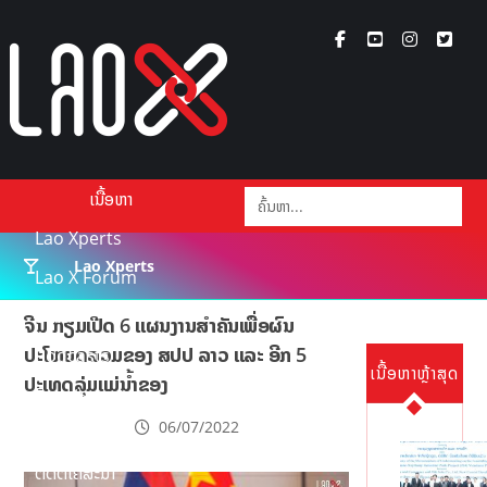
ເນື້ອຫາ
Lao Xperts
Lao Xperts
Lao X Forum
ວິດີໂອ
ຈີນ ກຽມເປີດ 6 ແຜນງານສໍາຄັນເພື່ອຜົນ
ປະໂຫຍດລວມຂອງ ສປປ ລາວ ແລະ ອີກ 5
Podcasts
ເນື້ອຫາຫຼ້າສຸດ
ປະເທດລຸ່ມແມ່ນໍ້າຂອງ
Events
06/07/2022
ກ່ຽວກັບ
ຕິດຕໍ່ໂຄສະນາ