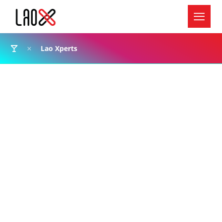
Lao Xperts
ຈີນພ້ອມທີ່ຈະເປີດການຄ້າ ແບບເສລີ ໃຫ້ຫຼາຍຂຶ້ນກັບ
ຂົງເຂດປະເທດອາຊຽນ ເພື່ອເສີມສ້າງຄວາມສຳພັນ ຈີນ-