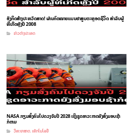
ອັງກິດສ້າງປະຫວັດສາດ! ຜ່ານກົດໝາຍແບນຢາສູບຕະຫຼອດຊີວິດ ສຳລັບຜູ້
ທີ່ເກີດຫຼັງປີ 2008
ຂ່າວຕ່າງປະເທດ
NASA ກຽມສົ່ງຄົນໄປດວງຈັນປີ 2028 ເຖິງຊຸດອາວະກາດຍັງສົ່ງມອບຊ້າ
ກໍຕາມ
ວິທະຍາສາດ
ເທັກໂນໂລຢີ
,