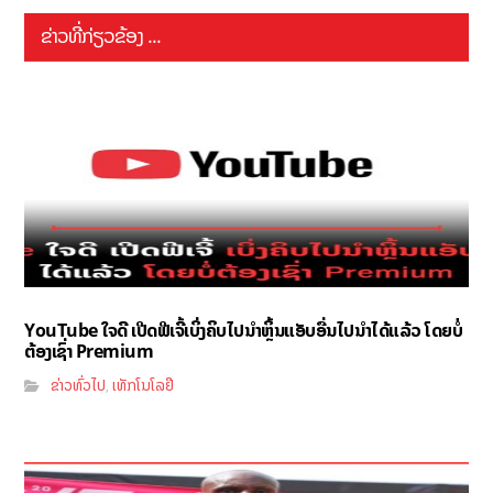
ຂ່າວທີ່ກ່ຽວຂ້ອງ ...
YouTube ໃຈດີ ເປີດຟີເຈີ້ເບິ່ງຄິບໄປນຳຫຼິ້ນແອັບອື່ນໄປນຳໄດ້ແລ້ວ ໂດຍບໍ່
ຕ້ອງເຊົ່າ Premium
ຂ່າວທົ່ວໄປ
ເທັກໂນໂລຢີ
,