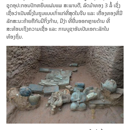
ຊຸດອຸປະກອນປັກຫຍິບແຜ່ນແພ ສະພາບດີ, ລົດມ້າທອງ 3 ລໍ້ ເຊິ່ງ
ເຊື່ອວ່າເປັນໜຶ່ງໃນຮູບແບບເກົ່າແກ່ທີ່ສຸດໃນຈີນ ແລະ ເຄື່ອງທອງທີ່ມີ
ລັກສະນະຄ້າຍຄືກັບມີກິ່ງກ້ານ, ມີງ່າ ທີ່ຍື່ນອອກຫຼາຍດ້ານ ທີ່
ສະທ້ອນເຖິງຄວາມເຊື່ອ ແລະ ການບູຊາອັນເປັນເອກະລັກໃນ
ທ້ອງຖິ່ນ.