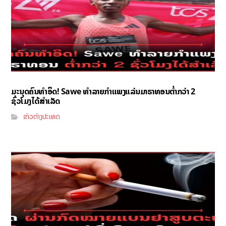
ມະນຸດຄົນທຳອິດ! Sawe ທຳລາຍກຳແພງແລ່ນມາຣາທອນຕ່ຳກວ່າ 2
ຊົ່ວໂມງໄດ້ສຳເລັດ
ຂ່າວຕ່າງປະເທດ