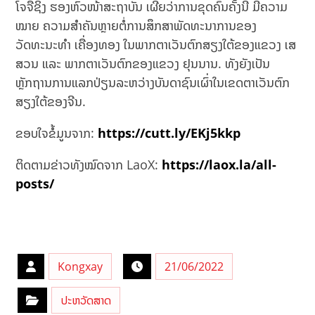
ໂຈຈືຊິງ ຮອງຫົວໜ້າສະຖາບັນ ເຜີຍວ່າການຂຸດຄົ້ນຄັ້ງນີ້ ມີຄວາມ
ໝາຍ ຄວາມສຳຄັນຫຼາຍຕໍ່ການສຶກສາພັດທະນາການຂອງ
ວັດທະນະທຳ ເຄື່ອງທອງ ໃນພາກຕາເວັນຕົກສຽງໃຕ້ຂອງແຂວງ ເສ
ສວນ ແລະ ພາກຕາເວັນຕົກຂອງແຂວງ ຢຸນນານ. ທັງຍັງເປັນ
ຫຼັກຖານການແລກປ່ຽນລະຫວ່າງບັນດາຊົນເຜົ່າໃນເຂດຕາເວັນຕົກ
ສຽງໃຕ້ຂອງຈີນ.
ຂອບໃຈຂໍ້ມູນຈາກ:
https://cutt.ly/EKj5kkp
ຕິດຕາມຂ່າວທັງໝົດຈາກ LaoX:
https://laox.la/all-
posts/
Kongxay
21/06/2022
ປະຫວັດສາດ