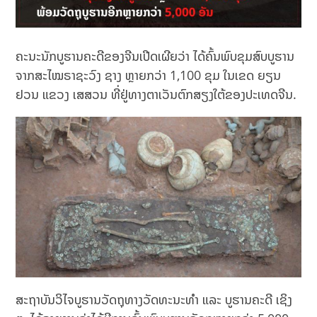
ຄະນະນັກບູຮານຄະດີຂອງຈີນເປີດເຜີຍວ່າ ໄດ້ຄົ້ນພົບຂຸມສົບບູຮານ
ຈາກສະໄໝຣາຊະວົງ ຊາງ ຫຼາຍກວ່າ 1,100 ຂຸມ ໃນເຂດ ຍຽນ
ຢວນ ແຂວງ ເສສວນ ທີ່ຢູ່ທາງຕາເວັນຕົກສຽງໃຕ້ຂອງປະເທດຈີນ.
ສະຖາບັນວິໄຈບູຮານວັດຖຸທາງວັດທະນະທຳ ແລະ ບູຮານຄະດີ ເຊິງ