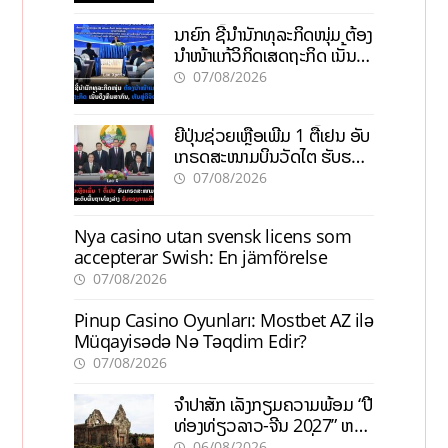
ນາຍົກ ຊີ້ນຳນັກທຸລະກິດໜຸ່ມ ຕ້ອງ
ນຳໜ້າແກ້ວິກິດເສດຖະກິດ ເນັ້ນດຶງ
ທຶນສາກົນ, ຫັນສູ່ດິຈິຕອນ
07/08/2026
ຍີ່ປຸ່ນຊ່ວຍເຫຼືອເພີ່ມ 1 ຕື້ເຢນ ອັບ
ເກຣດສະໜາມບິນວັດໄຕ ຮັບຮອງ
ການເຕີບໂຕ
07/08/2026
Nya casino utan svensk licens som
accepterar Swish: En jämförelse
07/08/2026
Pinup Casino Oyunları: Mostbet AZ ilə
Müqayisədə Nə Təqdim Edir?
07/08/2026
ຈຳປາສັກ ເລັ່ງກຽມຄວາມພ້ອມ “ປີ
ທ່ອງທ່ຽວລາວ-ຈີນ 2027” ຫວັງ
ກະຕຸ້ນເສດຖະກິດທ້ອງຖິ່ນ
06/08/2026