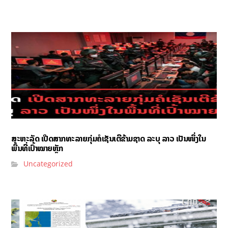
ສະຫະລັດ ເປີດສາກທະລາຍກຸ່ມຄໍເຊັນເຕີຂ້າມຊາດ ລະບຸ ລາວ ເປັນໜຶ່ງໃນ
ພື້ນທີ່ເປົ້າໝາຍຫຼັກ
Uncategorized