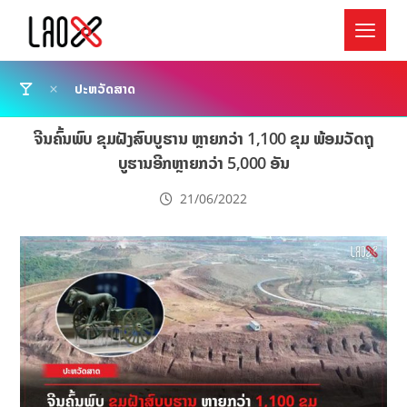
ປະຫວັດສາດ
ຈີນຄົ້ນພົບ ຂຸມຝັງສົບບູຮານ ຫຼາຍກວ່າ 1,100 ຂຸມ ພ້ອມວັດຖຸ
ບູຮານອີກຫຼາຍກວ່າ 5,000 ອັນ
21/06/2022