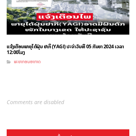
ແຈ້ງເຕືອນພາຍຸໄຕ້ຝຸ່ນ ຢາກິ (YAGI)​ ປະຈໍາວັນທີ 05 ກັນຍາ 2024 ເວລາ
12:00ໂມງ
ພະຍາກອນອາກາດ
Comments are disabled