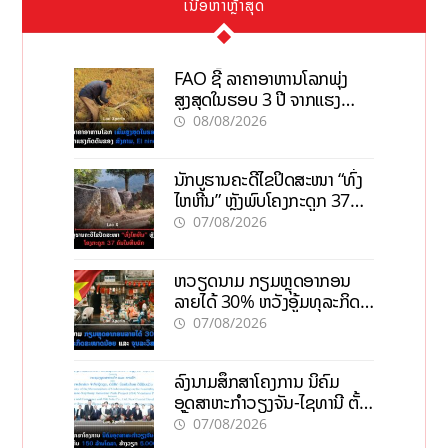
ເນື້ອຫາຫຼ້າສຸດ
FAO ຊີ້ ລາຄາອາຫານໂລກພຸ່ງ
ສູງສຸດໃນຮອບ 3 ປີ ຈາກແຮງ
ກົດດັນຂອງສົງຄາມ, El nino
08/08/2026
ນັກບູຮານຄະດີໄຂປິດສະໜາ “ທົ່ງ
ໄຫຫີນ” ຫຼັງພົບໂຄງກະດູກ 37
ຄົນໃນຫີນຍັກ
07/08/2026
ຫວຽດນາມ ກຽມຫຼຸດອາກອນ
ລາຍໄດ້ 30% ຫວັງອູ້ມທຸລະກິດ
ຂະໜາດນ້ອຍ ແລະ ຈຸນລະ
07/08/2026
ວິສາຫະກິດ
ລົງນາມສຶກສາໂຄງການ ນິຄົມ
ອຸດສາຫະກຳວຽງຈັນ-ໄຊທານີ ຕັ້ງ
ເປົ້າດຶງທຶນ 150 ລ້ານໂດລາ, ສ້າງ
07/08/2026
ວຽກ 5.000 ຕຳແໜ່ງ