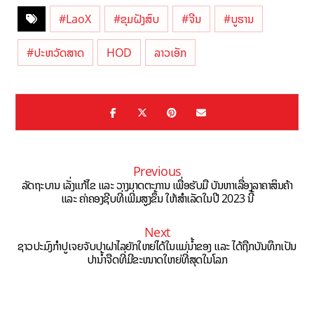
#LaoX
#ຂຸມຝັງສົບ
#ຈີນ
#ບູຮານ
#ປະຫວັດສາດ
HOD
ລາວເອັກ
Previous
ລັດຖະບານ ເລັ່ງແກ້ໄຂ ແລະ ວາງມາດຕະການ ເພື່ອຮັບມື ບັນຫາເລື່ອງລາຄາສິນຄ້າ
ແລະ ຄ່າຄອງຊີບທີ່ເພີ່ມສູງຂຶ້ນ ໃຫ້ສຳເລັດໃນປີ 2023 ນີ້
Next
ຊາວປະມົງກໍາປູເຈຍຈັບປາຝາໄລຍັກໃຫຍ່ໄດ້ໃນແມ່ນ້ຳຂອງ ແລະ ໄດ້ຖືກບັນທຶກເປັນ
ປານ້ຳຈືດທີ່ມີຂະໜາດໃຫຍ່ທີ່ສຸດໃນໂລກ