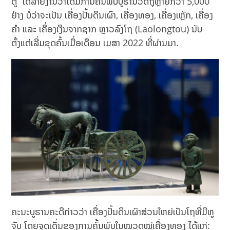
ຕູ ໄດ້ລາຍງານວ່າໄດ້ມີການຄົ້ນພົບບູຮານວັດຖຸຫຼາຍກວ່າ 5,000
ຢ່າງ ບໍ່ວ່າຈະເປັນ ເຄື່ອງປັ້ນດິນເຜົາ, ເຄື່ອງທອງ, ເຄື່ອງເຫຼັກ, ເຄື່ອງ
ຄຳ ແລະ ເຄື່ອງເງິນຈາກຊາກ ຫຼາວລົງໂຖ (Laolongtou) ນັບ
ຕັ້ງແຕ່ເລີ່ມຂຸດຄົ້ນເມື່ອເດືອນ ເມສາ 2022 ທີ່ຜ່ານມາ.
ຄະນະບູຮານຄະດີກ່າວວ່າ ເຄື່ອງປັ້ນດິນເຜົາສ່ວນໃຫຍ່ເປັນໂຖທີ່ມີຫູ
ຈັບ ໂດຍຈຸດເດັ່ນຂອງການຄົ້ນພົບໃນໝວດໝູ່ເຄື່ອງທອງ ໄດ້ແກ່: