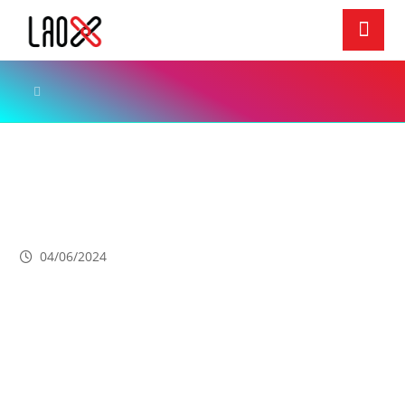
ສິລະປະ & ວັດທະນະທຳ
ຈິດຕະກອນຊາຍທີ່ອາຍຸນ້ອຍທີ່ສຸດໃນໂລກ! ອາຍຸພຽງ 1 ປີ
152 ມື້
04/06/2024