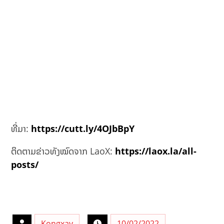
ທີ່ມາ:
https://cutt.ly/4OJbBpY
ຕິດຕາມຂ່າວທັງໝົດຈາກ LaoX:
https://laox.la/all-
posts/
Kongxay
10/02/2022