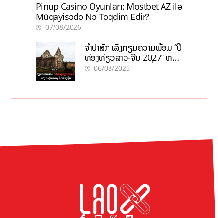
Pinup Casino Oyunları: Mostbet AZ ilə
Müqayisədə Nə Təqdim Edir?
07/08/2026
ຈຳປາສັກ ເລັ່ງກຽມຄວາມພ້ອມ “ປີ
ທ່ອງທ່ຽວລາວ-ຈີນ 2027” ຫວັງ
ກະຕຸ້ນເສດຖະກິດທ້ອງຖິ່ນ
06/08/2026