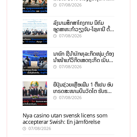
ຂະໜາດນ້ອຍ ແລະ ຈຸນລະ
07/08/2026
ວິສາຫະກິດ
ລົງນາມສຶກສາໂຄງການ ນິຄົມ
ອຸດສາຫະກຳວຽງຈັນ-ໄຊທານີ ຕັ້ງ
ເປົ້າດຶງທຶນ 150 ລ້ານໂດລາ, ສ້າງ
07/08/2026
ວຽກ 5.000 ຕຳແໜ່ງ
ນາຍົກ ຊີ້ນຳນັກທຸລະກິດໜຸ່ມ ຕ້ອງ
ນຳໜ້າແກ້ວິກິດເສດຖະກິດ ເນັ້ນດຶງ
ທຶນສາກົນ, ຫັນສູ່ດິຈິຕອນ
07/08/2026
ຍີ່ປຸ່ນຊ່ວຍເຫຼືອເພີ່ມ 1 ຕື້ເຢນ ອັບ
ເກຣດສະໜາມບິນວັດໄຕ ຮັບຮອງ
ການເຕີບໂຕ
07/08/2026
Nya casino utan svensk licens som
accepterar Swish: En jämförelse
07/08/2026