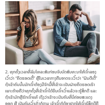
2. ທຸກຄັ້ງເວລາທີ່ລົມໂທລະສັບກ່ອນຈົບບົດສົນທະນາໃຫ້ເຈົ້າລອງ
ເວົ້າວ່າ “ຄິດຮອດເດີ້” ຫຼືໃນເວລາກາງຄືນອາດຈະເວົ້າວ່າ “ຝັນດີເດີ້”
ຖ້າເຂົາຄົນນັ້ນມັກເຈົ້າຕ້ອງມີຈັກມື້ທີ່ເຂົາຈະເປັນຝ່າຍຄິດຮອດເຮົາ
ເພາະຄ້າຍຄືວ່າທຸກຄັ້ງທີ່ເຂົາເຈົ້າໄດ້ຍິນເຈົ້າເວົ້າແລ້ວຈະຮູ້ສຶກດີ ແລະ
ຖ້າເຂົາມັກຫຼືຮັກເຈົ້າແທ້ ເຖິງວ່າເຂົາຈະເປັນຄົນທີ່ບໍ່ຄ່ອຍສະແດງ
ອອກ ຫຼື ເປັນຄົນເວົ້າເກັ່ງກໍຕາມ ເຂົາເຈົ້າກໍຕ້ອງຢາກໃຫ້ເຈົ້າຮູ້ສຶກດີຄື