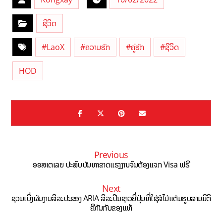
ຊີວິດ
#LaoX
#ຄວາມຮັກ
#ຄູ່ຮັກ
#ຊີວິດ
HOD
Previous
ອອສເຕເລຍ ປະສົບບັນຫາຂາດແຮງງານຈົນຕ້ອງແຈກ Visa ຟຣີ
Next
ຊວນເບິ່ງຜົນງານສິລະປະຂອງ ARIA ສິລະປິນຊາວຍີ່ປຸ່ນທີ່ໃຊ້ສໍໄມ້ແຕ້ມຮູບສາມມິຕິ
ຄືກັນກັບຂອງແທ້