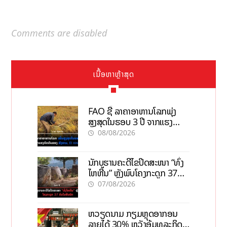
Comments are disabled
ເນື້ອຫາຫຼ້າສຸດ
FAO ຊີ້ ລາຄາອາຫານໂລກພຸ່ງ
ສູງສຸດໃນຮອບ 3 ປີ ຈາກແຮງ
ກົດດັນຂອງສົງຄາມ, El nino
08/08/2026
ນັກບູຮານຄະດີໄຂປິດສະໜາ “ທົ່ງ
ໄຫຫີນ” ຫຼັງພົບໂຄງກະດູກ 37
ຄົນໃນຫີນຍັກ
07/08/2026
ຫວຽດນາມ ກຽມຫຼຸດອາກອນ
ລາຍໄດ້ 30% ຫວັງອູ້ມທຸລະກິດ