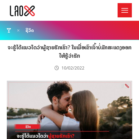
ຊີວິດ
ຈະຮູ້ໄດ້ແນວໃດວ່າຜູ້ຊາຍຮັກເຮົາ? ໃນເມື່ອເຂົາເຈົ້າບໍ່ມັກສະແດງອອກ
ໃຫ້ຮູ້ວ່າຮັກ
10/02/2022