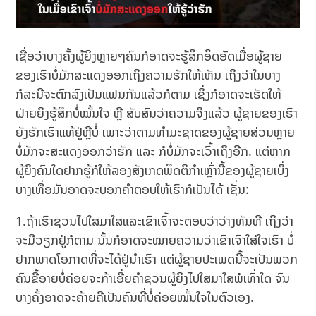
ເຊື່ອວ່າບາງຄັ້ງຜູ້ຍິງຫຼາຍໆຄົນກໍອາດຈະຮູ້ສຶກອຶດອັດເມື່ອຜູ້ຊາຍ
ຂອງເຮົາບໍ່ມັກສະແດງອອກເຖິງຄວາມຮັກໃຫ້ເຫັນ ເຖິງວ່າໃນບາງ
ກໍລະນີຈະຕົກລົງເປັນແຟນກັນແລ້ວກໍຕາມ ເຊິ່ງກໍອາດຈະເຮັດໃຫ້
ຝ່າຍຍິງຮູ້ສຶກບໍ່ໝັ້ນໃຈ ຫຼື ສັບສົນວ່າຄວາມຈິງແລ້ວ ຜູ້ຊາຍຂອງເຮົາ
ຍັງຮັກເຮົາແທ້ຢູ່ຫຼືບໍ່ ເພາະວ່າຕາມທຳມະຊາດຂອງຜູ້ຊາຍສ່ວນຫຼາຍ
ບໍ່ມັກຈະສະແດງອອກວ່າຮັກ ແລະ ກໍບໍ່ມັກຈະເວົ້າເຖິງອີກ. ແຕ່ຫາກ
ຜູ້ຍິງຄົນໃດຢາກຮູ້ກໍໃຫ້ລອງສັງເກດພຶດຕິກຳເຫຼົ່ານີ້ຂອງຜູ້ຊາຍເບິ່ງ
ບາງເທື່ອມັນອາດຈະບອກຄຳຕອບໃຫ້ເຮົາກໍເປັນໄດ້ ເຊັ່ນ:
1.ຖ້າເຮົາຊວນໄປໃສມາໃສແລະເຂົາເຈົ້າຈະຕອບວ່າວ່າງທັນທີ ເຖິງວ່າ
ຈະມີວຽກຢູ່ກໍຕາມ ນັ້ນກໍອາດຈະໝາຍຄວາມວ່າເຂົາເຈົາໃສ່ໃຈເຮົາ ບໍ່
ຢາກພາດໂອກາດທີ່ຈະໄດ້ຢູ່ນຳເຮົາ ແຕ່ຜູ້ຊາຍປະເພດນີ້ຈະເປັນພວກ
ຄົນຂີ້ອາຍບໍ່ຄ່ອຍຈະກ້າເອີ່ຍຄໍາຊວນຜູ້ຍິງໄປໃສມາໃສພໍເທົ່າໃດ ຈົນ
ບາງຄັ້ງອາດຈະຄ້າຍຄືເປັນຄົນທີ່ບໍ່ຄ່ອຍໝັ້ນໃຈໃນຕົວເອງ.