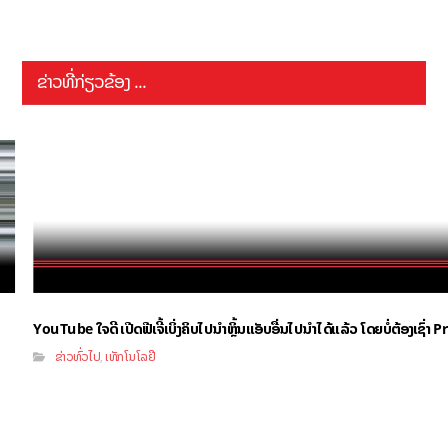
ຂ່າວທີ່ກ່ຽວຂ້ອງ ...
YouTube ໃຈດີ ເປີດຟີເຈີ້ເບິ່ງຄິບໄປນຳຫຼິ້ນແອັບອື່ນໄປນຳໄດ້ແລ້ວ ໂດຍບໍ່ຕ້ອງເຊົ່
ຂ່າວທົ່ວໄປ
ເທັກໂນໂລຢີ
,