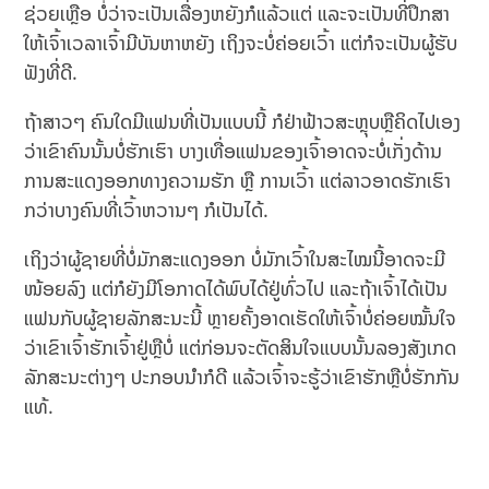
ຊ່ວຍເຫຼືອ ບໍ່ວ່າຈະເປັນເລື່ອງຫຍັງກໍແລ້ວແຕ່ ແລະຈະເປັນທີ່ປຶກສາ
ໃຫ້ເຈົ້າເວລາເຈົ້າມີບັນຫາຫຍັງ ເຖິງຈະບໍ່ຄ່ອຍເວົ້າ ແຕ່ກໍຈະເປັນຜູ້ຮັບ
ຟັງທີ່ດີ.
ຖ້າສາວໆ ຄົນໃດມີແຟນທີ່ເປັນແບບນີ້ ກໍຢ່າຟ້າວສະຫຼຸບຫຼືຄິດໄປເອງ
ວ່າເຂົາຄົນນັ້ນບໍ່ຮັກເຮົາ ບາງເທື່ອແຟນຂອງເຈົ້າອາດຈະບໍ່ເກັ່ງດ້ານ
ການສະແດງອອກທາງຄວາມຮັກ ຫຼື ການເວົ້າ ແຕ່ລາວອາດຮັກເຮົາ
ກວ່າບາງຄົນທີ່ເວົ້າຫວານໆ ກໍເປັນໄດ້.
ເຖິງວ່າຜູ້ຊາຍທີ່ບໍ່ມັກສະແດງອອກ ບໍ່ມັກເວົ້າໃນສະໄໝນີ້ອາດຈະມີ
ໜ້ອຍລົງ ແຕ່ກໍຍັງມີໂອກາດໄດ້ພົບໄດ້ຢູ່ທົ່ວໄປ ແລະຖ້າເຈົ້າໄດ້ເປັນ
ແຟນກັບຜູ້ຊາຍລັກສະນະນີ້ ຫຼາຍຄັ້ງອາດເຮັດໃຫ້ເຈົ້າບໍ່ຄ່ອຍໝັ້ນໃຈ
ວ່າເຂົາເຈົ້າຮັກເຈົ້າຢູ່ຫຼືບໍ່ ແຕ່ກ່ອນຈະຕັດສິນໃຈແບບນັ້ນລອງສັງເກດ
ລັກສະນະຕ່າງໆ ປະກອບນຳກໍດີ ແລ້ວເຈົ້າຈະຮູ້ວ່າເຂົາຮັກຫຼືບໍ່ຮັກກັນ
ແທ້.