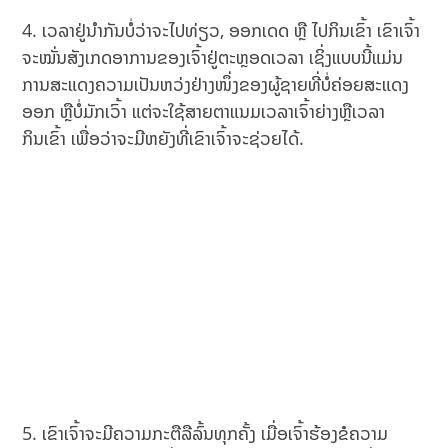
4. ເວລາຢູ່ນຳກັນບໍ່ວ່າຈະໄປທ່ຽວ, ອອກເດດ ຫຼື ໄປກິນເຂົ້າ ເຂົາເຈົ້າ
ຈະໝັ່ນສັງເກດອາການຂອງເຈົ້າຢູ່ຕະຫຼອດເວລາ ເຊິ່ງແບບນີ້ແມ່ນ
ການສະແດງຄວາມເປັນຫວ່ງຢ່າງໜຶ່ງຂອງຜູ້ຊາຍທີ່ບໍ່ຄ່ອຍສະແດງ
ອອກ ຫຼືບໍ່ມັກເວົ້າ ແຕ່ຈະໃຊ້ສາຍຕາແນມເວລາເຈົ້າຍ່າງຫຼືເວລາ
ກິນເຂົ້າ ເພື່ອວ່າຈະມີຫຍັງທີ່ເຂົາເຈົ້າຈະຊ່ວຍໄດ້.
5. ເຂົາເຈົ້າຈະມີຄວາມກະຕືລືລົ້ນທຸກຄັ້ງ ເມື່ອເຈົ້າຮ້ອງຂໍຄວາມ