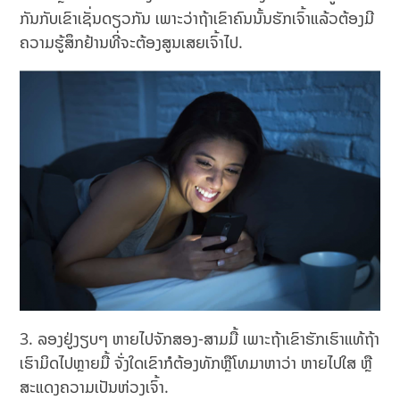
ກັນກັບເຂົາເຊັ່ນດຽວກັນ ເພາະວ່າຖ້າເຂົາຄົນນັ້ນຮັກເຈົ້າແລ້ວຕ້ອງມີ
ຄວາມຮູ້ສຶກຢ້ານທີ່ຈະຕ້ອງສູນເສຍເຈົ້າໄປ.
3. ລອງຢູ່ງຽບໆ ຫາຍໄປຈັກສອງ-ສາມມື້ ເພາະຖ້າເຂົາຮັກເຮົາແທ້ຖ້າ
ເຮົາມິດໄປຫຼາຍມື້ ຈັ່ງໃດເຂົາກໍຕ້ອງທັກຫຼືໂທມາຫາວ່າ ຫາຍໄປໃສ ຫຼື
ສະແດງຄວາມເປັນຫ່ວງເຈົ້າ.