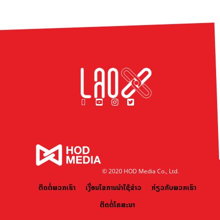
© 2020 HOD Media Co., Ltd.
ຕິດຕໍ່ພວກເຮົາ
ເງື່ອນໄຂການນຳໃຊ້ຂ່າວ
ກ່ຽວກັບພວກເຮົາ
ຕິດຕໍ່ໂຄສະນາ