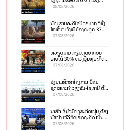
ສູງສຸດໃນຮອບ 3 ປີ ຈາກແຮງ
ກົດດັນຂອງສົງຄາມ, El nino
08/08/2026
ນັກບູຮານຄະດີໄຂປິດສະໜາ “ທົ່ງ
ໄຫຫີນ” ຫຼັງພົບໂຄງກະດູກ 37
ຄົນໃນຫີນຍັກ
07/08/2026
ຫວຽດນາມ ກຽມຫຼຸດອາກອນ
ລາຍໄດ້ 30% ຫວັງອູ້ມທຸລະກິດ
ຂະໜາດນ້ອຍ ແລະ ຈຸນລະ
07/08/2026
ວິສາຫະກິດ
ລົງນາມສຶກສາໂຄງການ ນິຄົມ
ອຸດສາຫະກຳວຽງຈັນ-ໄຊທານີ ຕັ້ງ
ເປົ້າດຶງທຶນ 150 ລ້ານໂດລາ, ສ້າງ
07/08/2026
ວຽກ 5.000 ຕຳແໜ່ງ
ນາຍົກ ຊີ້ນຳນັກທຸລະກິດໜຸ່ມ ຕ້ອງ
ນຳໜ້າແກ້ວິກິດເສດຖະກິດ ເນັ້ນດຶງ
ທຶນສາກົນ, ຫັນສູ່ດິຈິຕອນ
07/08/2026