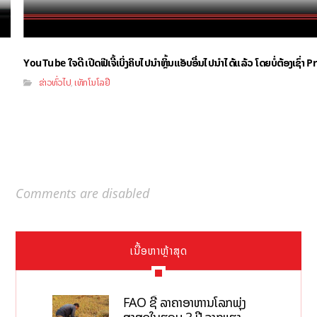
YouTube ໃຈດີ ເປີດຟີເຈີ້ເບິ່ງຄິບໄປນຳຫຼິ້ນແອັບອື່ນໄປນຳໄດ້ແລ້ວ ໂດຍບໍ່ຕ້ອງເຊົ່
ຂ່າວທົ່ວໄປ
ເທັກໂນໂລຢີ
,
Comments are disabled
ເນື້ອຫາຫຼ້າສຸດ
FAO ຊີ້ ລາຄາອາຫານໂລກພຸ່ງ