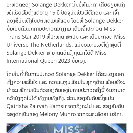
ປະຫວັດຂອງ Solange Dekker ນັ້ນບໍ່ທຳມະດາ ເຄີຍຮຽນແຕ່ງ
ໜ້າເຮັດຜົມຕັ້ງແຕ່ອາຍຸ 15 ປີ ປັດຈຸບັນເປັນພິທີກອນ ແລະ ເຈົ້າ
ຂອງສື່ບັນເທີງໃນປະເທດເນເທີແລນ ໂດຍທີ່ Solange Dekker
ນັ້ນເປັນຄົນມັກການປະກວດນາງງາມ ເຄີຍເຂົ້າປະກວດ Miss
Trans Star 2019 ທີ່ປະເທດ ສະເປນ ແລະ ເຄີຍປະກວດ Miss
Universe The Netherlands. ແນ່ນອນກັບເວທີ່ຫຼ້າສຸດທີ່
Solange Dekker ສາມາດຄວ້າມົງກຸດມາໄດ້ຄື Miss
International Queen 2023 ນັ້ນເອງ.
ໂດຍໃນຄ່ຳຄືນການປະກວດ Solange Dekker ໄດ້ສະແດງອອກ
ເຖິງຄວາມໝັ້ນໃຈ ແລະ ຄວາມພຽບພ້ອມໃນທຸກໆດ້ານ ພ້ອມທີ່ຈະ
ນຳສະເໜີການເປັນຕົວຂອງຕົນເອງໃນການປະກວດຄັ້ງນີ້ ຈົນສາມາດ
ຄວ້າມົງກຸດໄປໄດ້ ທັງງາມທັງເກັ່ງ. ສ່ວນຮອງອັນດັບໜຶ່ງແມ່ນ
Qatrisha Zairyah Kamsir ຈາກສິງກະໂປ ແລະ ຮອງອັນດັບ
ສອງຕົກເປັນຂອງ Melony Munro ຈາກສະຫະລັດອາເມຣິກາ.