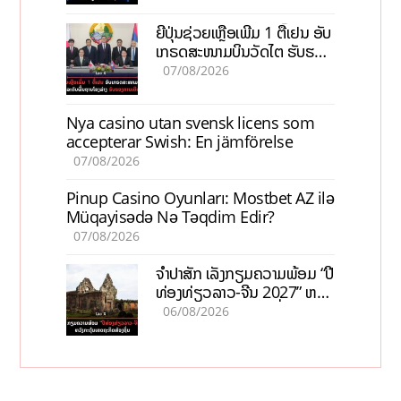
ຍີ່ປຸ່ນຊ່ວຍເຫຼືອເພີ່ມ 1 ຕື້ເຢນ ອັບ
ເກຣດສະໜາມບິນວັດໄຕ ຮັບຮອງ
ການເຕີບໂຕ
07/08/2026
Nya casino utan svensk licens som
accepterar Swish: En jämförelse
07/08/2026
Pinup Casino Oyunları: Mostbet AZ ilə
Müqayisədə Nə Təqdim Edir?
07/08/2026
ຈຳປາສັກ ເລັ່ງກຽມຄວາມພ້ອມ “ປີ
ທ່ອງທ່ຽວລາວ-ຈີນ 2027” ຫວັງ
ກະຕຸ້ນເສດຖະກິດທ້ອງຖິ່ນ
06/08/2026