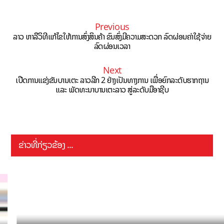
Previous
ລາວ ຫາລືວິທີແກ້ໄຂໃຫ້ການສົ່ງສິນຄ້າ ຂົນສົ່ງມີຄວາມສະດວກ ລົດຜ່ອນຄ່າໃຊ້ຈ່າຍ
ລົດຜ່ອນເວລາ
Next
ເປີດການແຂ່ງຂັນບານເຕະ ລາວລີກ 2 ຢ່າງເປັນທາງການ ເພື່ອຍົກລະດັບຮາກຖານ
ແລະ ພັດທະນາບານເຕະລາວ ສູ່ລະດັບມືອາຊີບ
ຂ່າວທີ່ກ່ຽວຂ້ອງ ...