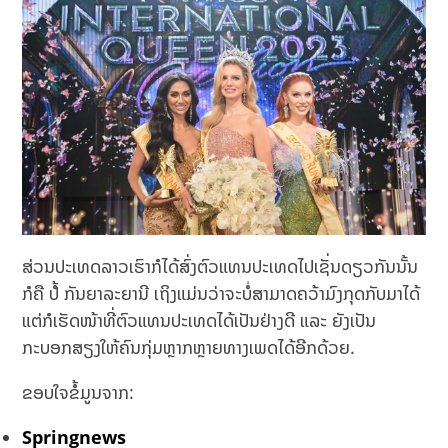
ສ່ວນປະເທດລາວເຮົາກໍໄດ້ສົ່ງຕົວແທນປະເທດໄປເຊັ່ນດຽວກັນນັ້ນ
ກໍຄື ປໍ້ ກັນຍາລະຍານີ ເຖິງແມ່ນວ່າຈະບໍ່ສາມາດຄວ້າມົງກຸດກັບມາໄດ້
ແຕ່ກໍເຮັດໜ້າທີ່ຕົວແທນປະເທດໄດ້ເປັນຢ່າງດີ ແລະ ຍັງເປັນ
ກະບອກສຽງໃຫ້ຄົນກຸ່ມຫຼາກຫຼາຍທາງເພດໄດ້ອີກດ້ວຍ.
ຂອບໃຈຂໍ້ມູນຈາກ:
Springnews