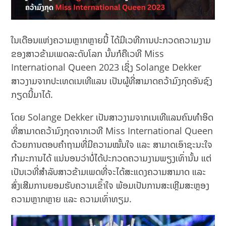
ໃນເດືອນແຫ່ງຄວາມຫຼາກຫຼາຍນີ້ ໄດ້ມີເວທີການປະກວດຄວາມງາມ
ຂອງສາວຂ້າມເພດລະດັບໂລກ ນັ້ນກໍຄືເວທີ Miss
International Queen 2023 ເຊິ່ງ Solange Dekker
ສາວງາມຈາກປະເທດເນເທີແລນ ເປັນຜູ້ທີ່ສາມາດຄວ້າມົງກຸດອັນຊົງ
ກຽດນີ້ມາໄດ້.
ໂດຍ Solange Dekker ເປັນສາວງາມຈາກເນເທີແລນຄົນທຳອິດ
ທີ່ສາມາດຄວ້າມົງກຸດຈາກເວທີ Miss International Queen
ດ້ວຍການຕອບຄຳຖາມທີ່ມີຄວາມໝັ້ນໃຈ ແລະ ສາມາດເອົາຊະນະໃຈ
ກຳມະການໄດ້ ແນ່ນອນວ່າບໍ່ໄດ້ປະກວດຄວາມງາມພຽງເທົ່ານັ້ນ ແຕ່
ເປັນເວທີ່ສຳລັບສາວຂ້າມເພດທີ່ຈະໄດ້ສະແດງຄວາມສາມາດ ແລະ
ສົ່ງເສີມການຍອມຮັບຄວາມເຂົ້າໃຈ ພ້ອມເປັນການສະເຫຼີມສະຫຼອງ
ຄວາມຫຼາກຫຼາຍ ແລະ ຄວາມເທົ່າທຽມ.