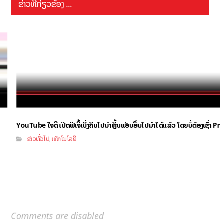
ຂ່າວທີ່ກ່ຽວຂ້ອງ ...
YouTube ໃຈດີ ເປີດຟີເຈີ້ເບິ່ງຄິບໄປນຳຫຼິ້ນແອັບອື່ນໄປນຳໄດ້ແລ້ວ ໂດຍບໍ່ຕ້ອງເຊົ່
ຂ່າວທົ່ວໄປ
ເທັກໂນໂລຢີ
,
Comments are disabled