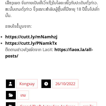
ເລື່ອງເພດ ຈົນກາຍເປັນທີ່ເວົ້າເຖິງໃນໄລຍະໜຶ່ງກັບປະເດັນດັ່ງກ່າວ.
ສະນັ້ນເກມດັ່ງກ່າວ ຈຶ່ງເໝາະສຳລັບຜູ້ຫຼິ້ນທີ່ມີອາຍຸ 18 ປີຂຶ້ນໄປເທົ່າ
ນັ້ນ.
ຂອບໃຈຂໍ້ມູນຈາກ:
https://cutt.ly/mNamhzj
https://cutt.ly/PNamkTx
ຕິດຕາມຂ່າວທັງໝົດຈາກ LaoX:
https://laox.la/all-
posts/
Kongxay
26/10/2022
ເກມ