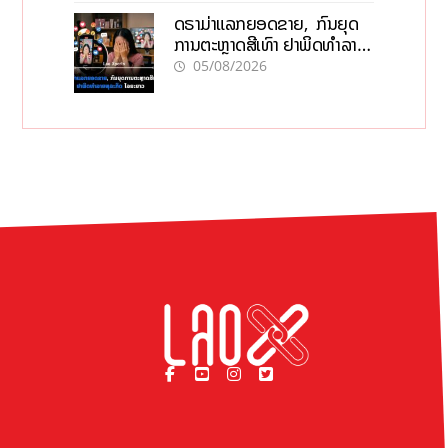
ດຣາມ່າແລກຍອດຂາຍ, ກົນຍຸດ
ການຕະຫຼາດສີເທົາ ຢາພິດທຳລາຍ
ທຸລະກິດ ໄລຍະຍາວ
05/08/2026