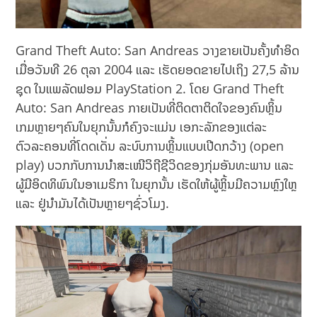
Grand Theft Auto: San Andreas ວາງຂາຍເປັນຄັ້ງທໍາອິດ
ເມື່ອວັນທີ 26 ຕຸລາ 2004 ແລະ ເຮັດຍອດຂາຍໄປເຖິງ 27,5 ລ້ານ
ຊຸດ ໃນແພລັດຟອມ PlayStation 2. ໂດຍ Grand Theft
Auto: San Andreas ກາຍເປັນທີ່ຕິດຕາຕິດໃຈຂອງຄົນຫຼິ້ນ
ເກມຫຼາຍໆຄົນໃນຍຸກນັ້ນກໍຄົງຈະແມ່ນ ເອກະລັກຂອງແຕ່ລະ
ຕົວລະຄອນທີ່ໂດດເດັ່ນ ລະບົບການຫຼິ້ນແບບເປີດກວ້າງ (​open
play) ບວກກັບການນໍາສະເໜີວິຖີຊີວິດຂອງກຸ່ມອັນທະພານ ແລະ
ຜູ້ມີອິດທິພົນໃນອາເມຣິກາ ໃນຍຸກນັ້ນ ເຮັດໃຫ້ຜູ້ຫຼິ້ນມີຄວາມຫຼົງໃຫຼ
ແລະ ຢູ່ນຳມັນໄດ້ເປັນຫຼາຍໆຊົ່ວໂມງ.