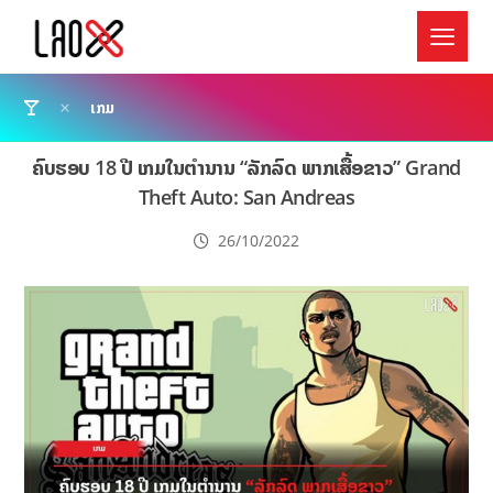
ເກມ
ຄົບຮອບ 18 ປີ ເກມໃນຕຳນານ “ລັກລົດ ພາກເສື້ອຂາວ” Grand
Theft Auto: San Andreas
26/10/2022