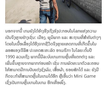
ນອກຈາກນີ້ ເກມຍັງໄດ້ອ້າງອີງເຖິງອົງປະກອບໃນໂລກແຫ່ງຄວາມ
ເປັນຈິງຫຼາຍຢ່າງເຊັ່ນ: ເມືອງ, ພູມິພາກ ແລະ ສະຖານທີ່ສຳຄັນຕ່າງໆ
ໂດຍໃນເນື້ອເລື່ອງໄດ້ອີງຈາກຊີວິດຈິງຫຼາຍເຫດການທີ່ເກີດຂຶ້ນໃນ
ລອສແອງເຈີລິສ ປະເທດສະຫະລັດ ອາເມຣິກາ ໃນໄລຍະຕົ້ນປີ
1990 ລວມເຖິງ ພາກນີ້ມີລະບົບເກມການຫຼິ້ນທີ່ແຕກຕ່າງ ແລະ
ເພີ່ມຂຶ້ນຫຼາຍຈາກພາກກ່ອນໜ້າ ເຊັ່ນ ການພັດທະນາຕົວລະຄອນ
ໃຫ້ສາມາດມີການປັບແຕ່ງຊົງຜົມ, ເສື້ອຜ້າ, ຮອຍສັກໄດ້ ແລະ ຍັງມີ
ກິດຈະກຳທີ່ສາມາດຫຼິ້ນໃນເກມໄດ້ອີກ ຫຼືເອີ້ນວ່າ Mini Game
ເຊິ່ງເປັນການຫຼິ້ນເກມໃນເກມ ອີກເທື່ອໜຶ່ງ.