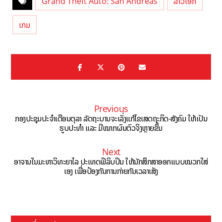
Grand Theft Auto: San Andreas
ລາວເອັກ
ເກມ
Previous
ກອງປະຊຸມປະຈຳເດືອນຕຸລາ ລັດຖະບານຈະເລັ່ງແກ້ໄຂເສດຖະກິດ-ສັງຄົມ ໃຫ້ເປັນ
ຮູບປະທຳ ແລະ ມີໝາກຜົນຕົວຈິງຫຼາຍຂຶ້ນ
Next
ອາຈານໃນມະຫາວິທະຍາໄລ ປະເທດຟິລິບປິນ ໃຫ້ນັກສຶກສາອອກແບບໝວກໃສ່
ເອງ ເພື່ອປ້ອງກັນການກ່າຍກັນເວລາເສັງ