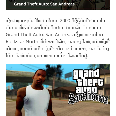
ເຊື່ອວ່າຫຼາຍໆຄົນທີ່ໃຫຍ່ມາໃນຍຸກ 2000 ຄືຊິຮູ້ກັນດີກັບເກມໃນ
ຕຳນານ ທີ່ເຮົາມັກຈະເອີ້ນກັນຕິດປາກ ວ່າເກມລັກລົດ ກັບເກມ
Grand Theft Auto: San Andreas ເຊິ່ງພັດທະນາໂດຍ
Rockstar North ທີ່ນໍາສະເໜີເລື່ອງລາວຂອງ ໄວໜຸ່ມຄົນໜຶ່ງທີ່
ເດີນທາງກັບມາບ້ານເກີດ ຫຼັງມີຄະດີຄາຕະກຳ ແມ່ຂອງລາວ ຈົນຕ້ອງ
ໄດ້ມາພົວພັນກັບ ກຸ່ມອັນທະພານເກົ່າໆທີ່ລາວເຄີຍຢູ່.