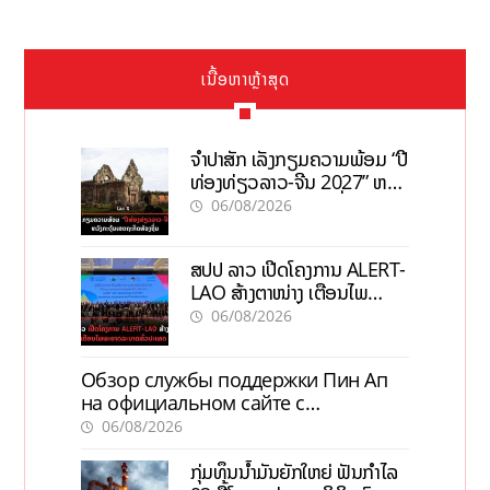
ເນື້ອຫາຫຼ້າສຸດ
ຈຳປາສັກ ເລັ່ງກຽມຄວາມພ້ອມ “ປີ
ທ່ອງທ່ຽວລາວ-ຈີນ 2027” ຫວັງ
ກະຕຸ້ນເສດຖະກິດທ້ອງຖິ່ນ
06/08/2026
ສປປ ລາວ ເປີດໂຄງການ ALERT-
LAO ສ້າງຕາໜ່າງ ເຕືອນໄພ
ພະຍາດລະບາດທົ່ວປະເທດ
06/08/2026
Обзор службы поддержки Пин Ап
на официальном сайте с
актуальной информацией
06/08/2026
ກຸ່ມທຶນນ້ຳມັນຍັກໃຫຍ່ ຟັນກຳໄລ