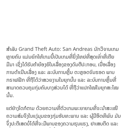
ສຳລັບ Grand Theft Auto: San Andreas ນັກວິຈານເກມ
ຫຼາຍຄົນ ແມ່ນຍົກໃຫ້ເກມນີ້ເປັນເກມທີ່ຍິ່ງໃຫຍ່ທີ່ສຸດເທົ່າທີ່ເຄີຍ
ມີມາ ເຊິ່ງໄດ້ຮັບຄຳຍ້ອງຍໍໃນເລື່ອງຂອງດົນຕີປະກອບ, ເນື່ອເລື່ອງ
ການດຳເນີນເລື່ອງ ແລະ ລະບົບການຫຼິ້ນ ຕະຫຼອດຈົນຮອດ ພາບ
ກຣາຟຟິກ ທີ່ຖືໄດ້ວ່າສວຍງາມໃນຍຸກນັ້ນ ແລະ ລະບົບການຫຼິ້ນທີ່
ສາມາດຄວບຄຸມກຸ່ມຄົນບາງສ່ວນໄດ້ ທີ່ຖືວ່າແປກໃໝ່ໃນຍຸກສະໄໝ
ນັ້ນ.
ແຕ່ຢ່າງໃດກໍຕາມ ດ້ວຍຄວາມທີ່ຕົວເກມພະຍາຍາມທີ່ຈະນຳສະເໜີ
ຄວາມສົມຈິງໃນແງ່ມຸມຂອງກຸ່ມອັນທະພານ ແລະ ຜູ້ມີອິດທິພົນ ມັນ
ຈຶ່ງປະຕິເສດບໍ່ໄດ້ທີ່ຈະມີພາບຂອງຄວາມຮຸນແຮງ, ຢາເສບຕິດ ແລະ