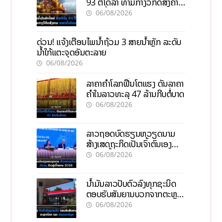
93 ຕື້ໂດລາ ທ່າມກາງວິກິດສົງຄາມ
ລາຄານໍ້າມັນແພງ
06/08/2026
ດ່ວນ! ແຈ້ງເຕືອນໄພນໍ້າຖ້ວມ 3 ສາຍນໍ້າຫຼັກ ລະດັບ
ນໍ້າໃກ້ແຕະຈຸດອັນຕະລາຍ
06/08/2026
ລາຄາຄຳໂລກຟື້ນໂຕແຮງ ດັນລາຄາ
ຄຳໃນລາວທະລຸ 47 ລ້ານກີບຕໍ່ບາດ
06/08/2026
ລາວຖອດບົດຮຽນຫວຽດນາມ
ສ້າງເສດຖະກິດເປັນເຈົ້າຕົນເອງ
ກ້າວສູ່ເປົ້າໝາຍ 2035
06/08/2026
ນໍ້າມັນລາວປັບຕົວລົງທຸກຊະນິດ
ຕອບຮັບສັນຍານບວກຈາກຕະຫຼາດ
ໂລກ ແລະ ຊ່ອງແຄບຮໍມູສ
06/08/2026