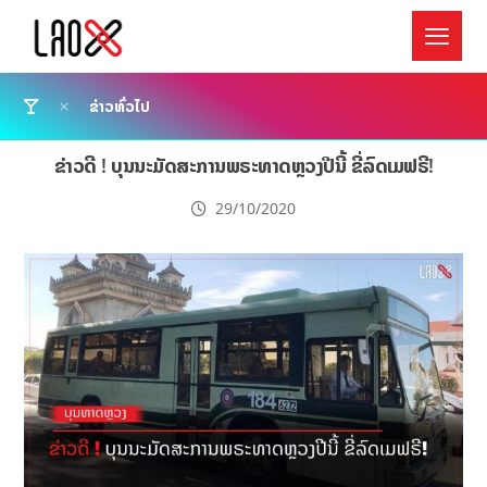
ຂ່າວທົ່ວໄປ
ຂ່າວດີ ! ບຸນນະມັດສະການພຣະທາດຫຼວງປີນີ້ ຂີ່ລົດເມຟຣີ!
29/10/2020