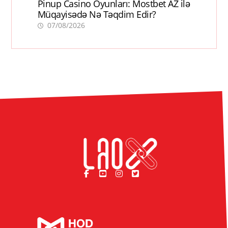
Pinup Casino Oyunları: Mostbet AZ ilə
Müqayisədə Nə Təqdim Edir?
07/08/2026