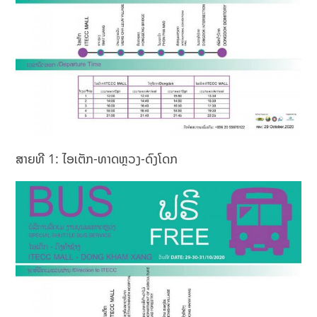
ສາຍທີ 1: ໄອເຕັກ-ທາດຫຼວງ-ດົງໂດກ