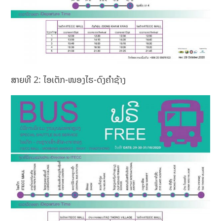
ສາຍທີ 2: ໄອເຕັກ-ໜອງໄຮ-ດົງຄຳຊ້າງ