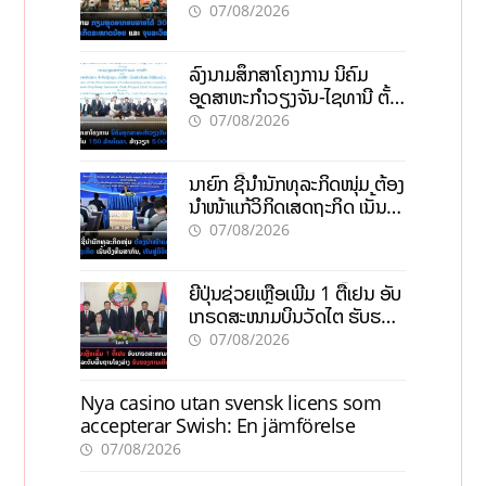
ຂະໜາດນ້ອຍ ແລະ ຈຸນລະ
07/08/2026
ວິສາຫະກິດ
ລົງນາມສຶກສາໂຄງການ ນິຄົມ
ອຸດສາຫະກຳວຽງຈັນ-ໄຊທານີ ຕັ້ງ
ເປົ້າດຶງທຶນ 150 ລ້ານໂດລາ, ສ້າງ
07/08/2026
ວຽກ 5.000 ຕຳແໜ່ງ
ນາຍົກ ຊີ້ນຳນັກທຸລະກິດໜຸ່ມ ຕ້ອງ
ນຳໜ້າແກ້ວິກິດເສດຖະກິດ ເນັ້ນດຶງ
ທຶນສາກົນ, ຫັນສູ່ດິຈິຕອນ
07/08/2026
ຍີ່ປຸ່ນຊ່ວຍເຫຼືອເພີ່ມ 1 ຕື້ເຢນ ອັບ
ເກຣດສະໜາມບິນວັດໄຕ ຮັບຮອງ
ການເຕີບໂຕ
07/08/2026
Nya casino utan svensk licens som
accepterar Swish: En jämförelse
07/08/2026