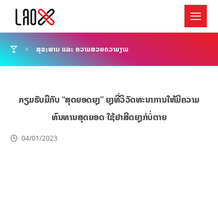
ສຸຂະພາບ ແລະ ຄວາມສວຍຄວາມງາມ
ກຽມຮັບມືກັບ “ສຸດຍອດຍຸງ” ຍຸງທີ່ວິວັດທະນາການໃຫ້ມີຄວາມ
ທົນທານສຸດຍອດ ໃຊ້ຢາສີດຍຸງກໍບໍ່ຕາຍ
04/01/2023