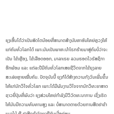
ຍຸງເອີ້ນໄດ້ວ່າເປັນສັດໂຕນ້ອຍທີ່ສາມາດສ້າງບັນຫາອັນໃຫຍ່ຫຼວງໃຫ້
ແກ່ຄົນທົ່ວໂລກໄດ້ ເພາະມັນເປັນພາຫະນຳໂຣກຮ້າຍມາສູ່ຄົນບໍ່ວ່າຈະ
ເປັນ ໄຂ້ເຫຼືອງ, ໄຂ້ເລືອດອອກ, ມາລາເຣຍ ລວມຮອດໄວຣັສຊິກາ
ອີກພ້ອມ ແລະ ແຕ່ລະປີມີຄົນທົ່ວໂລກເສຍຊີວິດຈາກໄຂ້ຍຸງລາຍ
ສະເລ່ຍຫຼາຍໝື່ນຄົນ. ປັດຈຸບັນນີ້ ຍຸງກໍໄດ້ສ້າງຄວາມກັງວົນເພີ່ມຂຶ້ນ
ໃຫ້ແກ່ນັກວິໄຈທົ່ວໂລກ ເພາະໄດ້ມີຜົນງານວິໄຈຈາກນັກວິທະຍາສາດ
ຊາວຍີ່ປຸ່ນທີ່ພົບວ່າ ຍຸງສ່ວນໃຫຍ່ກໍາລັງມີວິວັດທະນາການ ເຊິ່ງເຮັດ
ໃຫ້ມັນມີຄວາມທົນທານສູງ ແລະ ບໍ່ສາມາດຕາຍດ້ວຍການສີດຢາຂ້າ
ແມງໄມ້ ຫຼື ຢາສີດກຳຈັດຍຸງຄືກັບເມື່ອກ່ອນ.