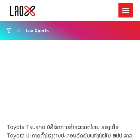
Lao Xperts
Toyota Tsusho ບໍລິສັດການຄ້າຂະໜາດໃຫຍ່ ຂອງເຄືອ
Toyota ປະກາດຕັ້ງໂຮງງານປະກອບລົດຍົນແຫ່ງໃໝ່ໃນ ສປປ ລາວ