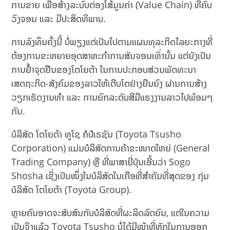
ການຂາຍ ເພື່ອສ້າງລະບົບຕ່ອງໂສ້ມູນຄ່າ (Value Chain) ທີ່ຄົບ
ວົງຈອນ ແລະ ມີປະສິດທິພາບ.
ການລົງທຶນຄັ້ງນີ້ ບໍ່ພຽງແຕ່ເປັນໄປຕາມແຜນທຸລະກິດໄລຍະກາງທີ່
ຕ້ອງການຂະຫຍາຍອຸດສາຫະກຳການສັນຈອນເທົ່ານັ້ນ ແຕ່ຍັງເປັນ
ການຢ້ຳຈຸດຢືນຂອງໂຕໂຍຕ້າ ໃນການປະກອບສ່ວນພັດທະນາ
ເສດຖະກິດ-ສັງຄົມຂອງລາວໃຫ້ເຕີບໂຕຢ່າງຍືນຍົງ ຜ່ານການສ້າງ
ວຽກເຮັດງານທຳ ແລະ ການຍົກລະດັບສີມືແຮງງານລາວໄປພ້ອມໆ
ກັນ.
ບໍລິສັດ ໂຕໂຍຕ້າ ທູໂຊ ຄໍປໍເຣຊັນ (Toyota Tsusho
Corporation) ແມ່ນບໍລິສັດການຄ້າຂະໜາດໃຫຍ່ (General
Trading Company) ຫຼື ທີ່ພາສາຍີ່ປຸ່ນເອີ້ນວ່າ Sogo
Shosha ເຊິ່ງເປັນໜຶ່ງໃນບໍລິສັດໃນເຄືອທີ່ສຳຄັນທີ່ສຸດຂອງ ກຸ່ມ
ບໍລິສັດ ໂຕໂຍຕ້າ (Toyota Group).
ຫຼາຍຄົນອາດຈະສັບສົນກັບບໍລິສັດທີ່ຜະລິດລົດຍົນ, ແຕ່ໃນຄວາມ
ເປັນຈິງແລ້ວ Toyota Tsusho ບໍ່ໄດ້ມີໜ້າທີ່ຫຼັກໃນການອອກ