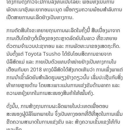
ໂຄງການດັ່ງກ່າວຈະມີການລົງທຶນເປັນໄລຍະ ພ້ອມທັງເນັ້ນການ
ພັດທະນາຊັບພະຍາກອນມະນຸດ ເພື່ອກຽມຄວາມພ້ອມສຳລັບການ
ເປີດສາຍການຜະລິດຢ່າງເປັນທາງການ.
ການຕັດສິນໃຈຂະຫຍາຍຖານການຜະລິດໃນຄັ້ງນີ້ ສືບເນື່ອງມາຈາກ
ການເຕີບໂຕຢ່າງຕໍ່ເນື່ອງຂອງຕະຫຼາດລົດຍົນໃນລາວ ທີ່ຂະຫຍາຍ
ຕົວຕາມຈຳນວນປະຊາກອນ ແລະ ການພັດທະນາຂອງເສດຖະກິດ.
ນັບຕັ້ງແຕ່ Toyota Tsusho ໄດ້ຮັບໂອນສິດການຂາຍຈາກ
ບໍລິສັດແມ່ ແລະ ກາຍເປັນຕົວແທນຈຳໜ່າຍຢ່າງເປັນທາງການໃນ
ເດືອນກັນຍາ 2018 ທາງບໍລິສັດໄດ້ສັງເກດເຫັນວ່າ ການເພິ່ງພາແຕ່
ການນຳເຂົ້າລົດຍົນສຳເລັດຮູບພຽງຢ່າງດຽວນັ້ນ ເລີ່ມປະເຊີນກັບສິ່ງ
ທ້າທາຍຫຼາຍດ້ານ ໂດຍສະເພາະແມ່ນການແຂ່ງຂັນດ້ານລາຄາ ແລະ
ຄວາມຫຍຸ້ງຍາກໃນການສະໜອງສິນຄ້າໃຫ້ໝັ້ນຄົງ.
ດັ່ງນັ້ນ, ການສ້າງຖານການຜະລິດພາຍໃນປະເທດເພື່ອຕອບ
ສະໜອງຜູ້ບໍລິໂພກພາຍໃນ ຈຶ່ງເປັນທາງອອກທີ່ດີທີ່ສຸດໃນການເພີ່ມ
ຂີດຄວາມສາມາດໃນການແຂ່ງຂັນ ແລະ ສ້າງຄວາມເຂັ້ມແຂງໃຫ້ກັບ
ທຸລະກິດ.