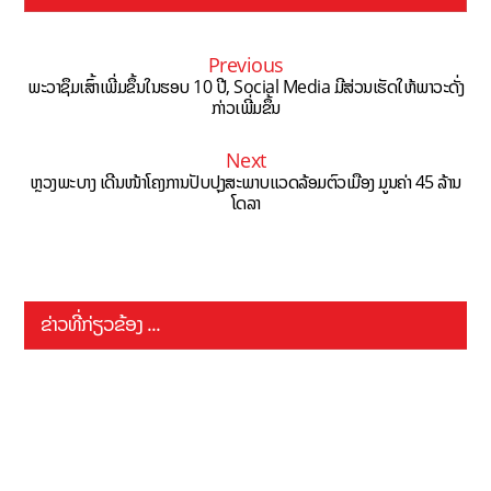
Previous
ພະວາຊຶມເສົ້າເພີ່ມຂຶ້ນໃນຮອບ 10 ປີ, Social Media ມີສ່ວນເຮັດໃຫ້ພາວະດັ່ງ
ກ່າວເພີ່ມຂຶ້ນ
Next
ຫຼວງພະບາງ ເດີນໜ້າໂຄງການປັບປຸງສະພາບແວດລ້ອມຕົວເມືອງ ມູນຄ່າ 45 ລ້ານ
ໂດລາ
ຂ່າວທີ່ກ່ຽວຂ້ອງ ...