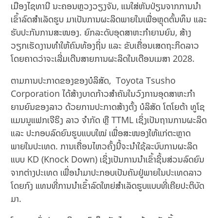
ເມືອງໄຊທານີ ນະຄອນຫຼວງວຽງຈັນ, ແນໃສ່ຫັນປ່ຽນຈາກການນຳ
ເຂົ້າລົດສຳເລັດຮູບ ມາເປັນການຜະລິດພາຍໃນເພື່ອຫຼຸດຕົ້ນທຶນ ແລະ
ຮັບປະກັນການສະໜອງ. ຍົກລະດັບອຸດສາຫະກຳຍານຍົນ, ສ້າງ
ວຽກເຮັດງານທຳໃຫ້ຄົນທ້ອງຖິ່ນ ແລະ ຂັບເຄື່ອນເສດຖະກິດລາວ
ໂດຍຄາດວ່າຈະເລີ່ມເດີນສາຍການຜະລິດໃນເດືອນເມສາ 2028.
ຕາມການປະກາດຂອງຂອງບໍລິສັດ, Toyota Tsusho
Corporation ໄດ້ສ້າງບາດກ້າວສຳຄັນໃນວົງການອຸດສາຫະກຳ
ຍານຍົນຂອງລາວ ດ້ວຍການປະກາດສ້າງຕັ້ງ ບໍລິສັດ ໂຕໂຍຕ້າ ທູໂຊ
ແມນນູແຟກເຈີຣິງ ລາວ ຈຳກັດ ຫຼື TTML ເຊິ່ງເປັນຖານການຜະລິດ
ແລະ ປະກອບລົດຍົນຮູບແບບໃໝ່ ເພື່ອສະໜອງໃຫ້ແກ່ຕະຫຼາດ
ພາຍໃນປະເທດ. ການເຄື່ອນໄຫວຄັ້ງນີ້ຈະນຳໃຊ້ລະບົບການຜະລິດ
ແບບ KD (Knock Down) ເຊິ່ງເປັນການນຳເຂົ້າຊິ້ນສ່ວນລົດຍົນ
ຈາກຕ່າງປະເທດ ເພື່ອນຳມາປະກອບເປັນຄັນຢູ່ພາຍໃນປະເທດລາວ
ໂດຍກົງ ແທນທີ່ການນຳເຂົ້າລົດໃຫຍ່ສຳເລັດຮູບແບບທີ່ເຄີຍປະຕິບັດ
ມາ.