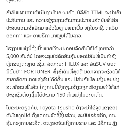
ສຳລັບແຜນການດຳເນີນງານໃນອະນາຄົດ, ບໍລິສັດ TTML ຈະນຳເອົາ
ປະສົບການ ແລະ ຄວາມຊ່ຽວຊານດ້ານການປະກອບລົດຍົນທີ່ເຄີຍ
ປະສົບຄວາມສຳເລັດມາແລ້ວໃນຫຼາຍພາກພື້ນ ທັງໃນອາຊີ, ຕາເວັນ
ອອກກາງ ແລະ ອາຟຣິກາ ມາໝູນໃຊ້ໃນລາວ.
ໂຮງງານແຫ່ງນີ້ຕັ້ງເປົ້າໝາຍທີ່ຈະປະກອບລົດຍົນໃຫ້ໄດ້ຫຼາຍກວ່າ
5,000 ຄັນຕໍ່ປີ ໂດຍຈະສຸມໃສ່ລົດຍົນລຸ້ນຍອດນິຍົມທີ່ເປັນກຳລັງ
ຫຼັກຂອງຕະຫຼາດ ເຊັ່ນ: ລົດກະບະ HILUX ແລະ ລົດSUV ຍອດ
ນິຍົມຢ່າງ FORTUNER. ສິ່ງສຳຄັນທີ່ສຸດຄື ນອກຈາກຈະຊ່ວຍໃຫ້
ລາຄາລົດສາມາດແຂ່ງຂັນໄດ້ດີຂຶ້ນ ແລະ ມີສິນຄ້າພ້ອມສົ່ງມອບຢ່າງ
ສະໝ່ຳສະເໝີແລ້ວ ໂຄງການນີ້ຍັງກຽມສ້າງວຽກເຮັດງານທຳໃຫ້ແກ່
ປະຊາຊົນທ້ອງຖິ່ນໄດ້ປະມານ 150 ຕຳແໜ່ງໃນອະນາຄົດ.
ໃນຂະນະດຽວກັນ, Toyota Tsusho ຍັງຈະນຳໃຊ້ຈຸດແຂງຂອງ
ຕົນໃນທຸກມິຕິ ຕັ້ງແຕ່ການຈັດຊື້ຊິ້ນສ່ວນ, ລະບົບໂລຈິສຕິກ, ການ
ຄຸ້ມຄອງການຜະລິດ, ຕະຫຼອດຈົນເຖິງການຂາຍ ແລະ ບໍລິການຫຼັງ