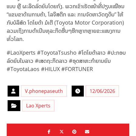
ແບບ ຫຼື ຜະລິດລົດຍົນໂດຍກົງ. ພວກເຂົາເຮັດໜ້າທີ່ປຽບເໝືອນ
“ແຂນຂາດ້ານການຄ້າ, ໂລຈິສຕິກ ແລະ ການຈັດຫາວັດຖຸດິບ” ໃຫ້
ກັບບໍລິສັດ ໂຕໂຍຕ້າ ມໍເຕີ (Toyota Motor Corporation)
ລວມເຖິງການດຳເນີນທຸລະກິດອື່ນໆອີກຫຼາກຫຼາຍຂະແໜງການ
ທົ່ວໂລກ.
#LaoXperts #ToyotaTsusho #ໂຕໂຍຕ້າລາວ #ປະກອບ
ລົດຍົນໃນລາວ #ເສດຖະກິດລາວ #ອຸດສາຫະກຳຍານຍົນ
#ToyotaLaos #HILUX #FORTUNER
V.phonepaseuth
12/06/2026
Lao Xperts