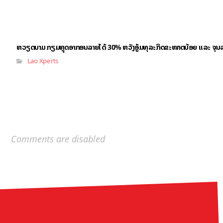
ຫວຽດນາມ ກຽມຫຼຸດອາກອນລາຍໄດ້ 30% ຫວັງອູ້ມທຸລະກິດຂະໜາດນ້ອຍ ແລະ ຈຸນ
Lao Xperts
Comments are disabled