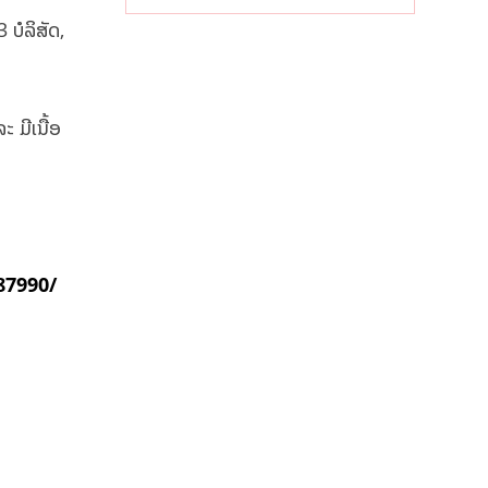
ແຄບຮໍມູສ
 ບໍລິສັດ,
 ມີເນື້ອ
87990/