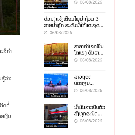
93 ຕື້ໂດລາ
06/08/2026
ທ່າມກາງວິກິດ
ສົງຄາມ ລາຄາ
ດ່ວນ! ແຈ້ງເຕືອນໄພນໍ້າຖ້ວມ 3
ນໍ້າມັນແພງ
ສາຍນໍ້າຫຼັກ ລະດັບນໍ້າໃກ້ແຕະຈຸດ
ອັນຕະລາຍ
06/08/2026
ລາຄາຄຳໂລກຟື້ນ
ະສິກໍາ
ໂຕແຮງ ດັນລາຄາ
ຄຳໃນລາວທະລຸ
06/08/2026
47 ລ້ານກີບຕໍ່
ບາດ
ລາວຖອດ
ູ້ວ່າ:
ບົດຮຽນ
ຫວຽດນາມ ສ້າງ
06/08/2026
ເສດຖະກິດເປັນ
ເຈົ້າຕົນເອງ ກ້າວສູ່
ິດຕໍ່
ນໍ້າມັນລາວປັບຕົວ
ເປົ້າໝາຍ 2035
ລົງທຸກຊະນິດ
ສຍເງິນ
ຕອບຮັບສັນຍານ
06/08/2026
ບວກຈາກຕະຫຼາດ
ໂລກ ແລະ ຊ່ອງ