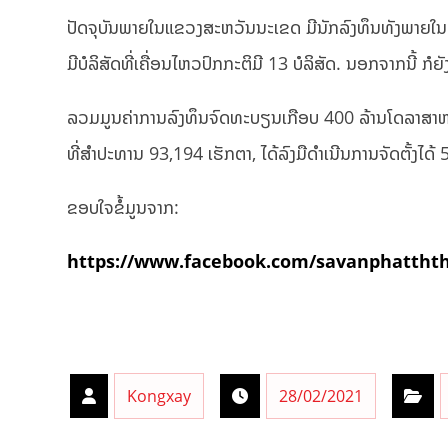
ປັດຈຸບັນພາຍໃນແຂວງສະຫວັນນະເຂດ ມີນັກລົງທຶນທັງພາຍໃນ ແລະ
ມີບໍລິສັດທີ່ເຄື່ອນໄຫວປົກກະຕິມີ 13 ບໍລິສັດ. ນອກຈາກນີ້ ກໍຍັ
ລວມມູນຄ່າການລົງທຶນຈົດທະບຽນເກືອບ 400 ລ້ານໂດລາສາຫະລັດ
ທີ່ສໍາປະທານ 93,194 ເຮັກຕາ, ໄດ້ລົງມືດໍາເນີນການຈັດຕັ້ງໄດ້
ຂອບໃຈຂໍ້ມູນຈາກ:
https://www.facebook.com/savanphatthth
Kongxay
28/02/2021