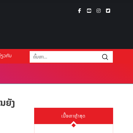
່ຽວກັບ
ນຍັງ
ເນື້ອຫາຫຼ້າສຸດ