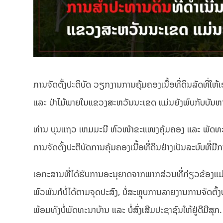
ການຈັດຕັ້ງປະຕິບັດ ວຽກງານການຄຸ້ມຄອງເນື້ອທີ່ດິນລັດທີ່ໃຫ
ແລະ ປ່າໄມ້ພາຍໃນແຂວງສະຫວັນນະເຂດ ແມ່ນຍັງພົບກັບບັນຫ
ທ່ານ ບຸນແຖວ ເຫມມະນີ ຫົວໜ້າຂະແໜງຄຸ້ມຄອງ ແລະ ພັດທະນາ
ການຈັດຕັ້ງປະຕິບັດການຄຸ້ມຄອງເນື້ອທີ່ດິນຢ່າງເປັນລະບົບທີ່ມີ
ເອກະສານທີ່ໄດ້ຮັບການອະນຸຍາດຈາກພາກສ່ວນທີ່ກ່ຽວຂ້ອງແມ່ນຍັງບ
ພົວພັນກໍບໍ່ໄດ້ຕາມຈຸດປະສົງ, ບໍ່ສະຫຼຸບການລາຍງານການຈັດຕັ້
ພ້ອມທັງບໍ່ພັດທະນາບ້ານ ແລະ ບໍ່ສົ່ງເສີມປະຊາຊົນໃຫ້ຢູ່ດີມີສຸກ.