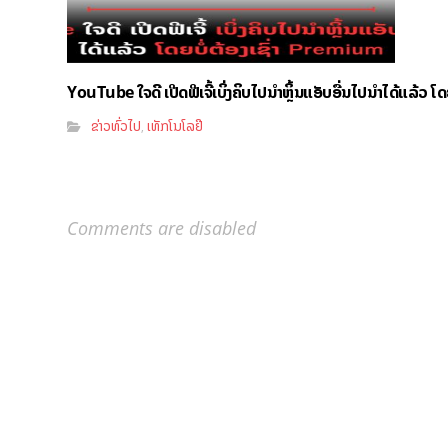
YouTube ໃຈດີ ເປີດຟີເຈີ້ເບິ່ງຄິບໄປນຳຫຼິ້ນແອັບອື່ນໄປນຳໄດ້ແລ້ວ ໂ
ຂ່າວທົ່ວໄປ
ເທັກໂນໂລຢີ
,
Comments are disabled