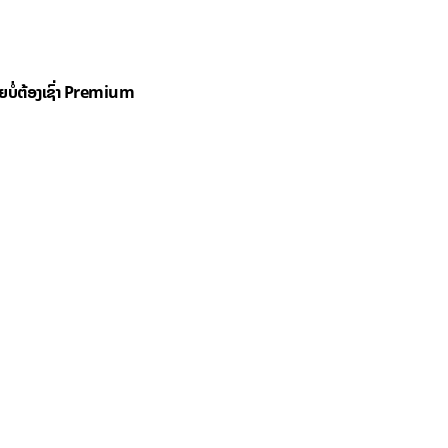
ດຍບໍ່ຕ້ອງເຊົ່າ Premium