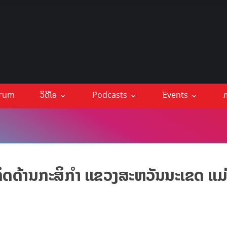
orum
ວິດີໂອ
Podcasts
Events
ກ
ກິດດ້ານກະສິກໍາ ແຂວງສະຫວັນນະເຂດ ແມ່