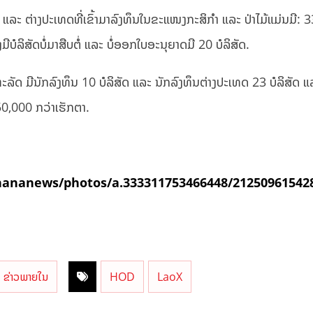
 ຕ່າງປະເທດທີ່ເຂົ້າມາລົງທຶນໃນຂະແໜງກະສິກໍາ ແລະ ປ່າໄມ້ແມ່ນມີ: 33
ງມີບໍລິສັດບໍ່ມາສືບຕໍ່ ແລະ ບໍ່ອອກໃບອະນຸຍາດມີ 20 ບໍລິສັດ.
 ມີນັກລົງທຶນ 10 ບໍລິສັດ ແລະ ນັກລົງທຶນຕ່າງປະເທດ 23 ບໍລິສັດ ແລະ
 50,000 ກວ່າເຮັກຕາ.
ananews/photos/a.333311753466448/21250961542
ຂ່າວພາຍໃນ
HOD
LaoX