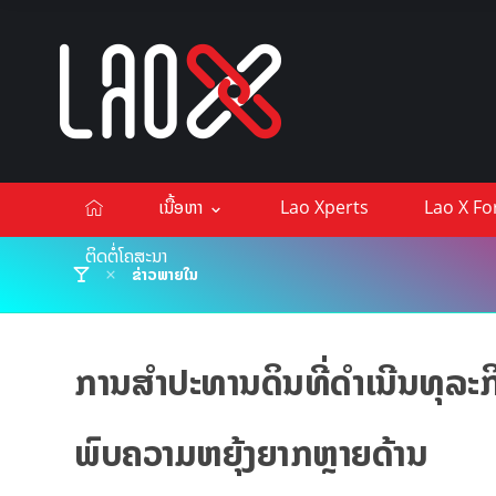
ເນື້ອຫາ
Lao Xperts
Lao X F
ຕິດຕໍ່ໂຄສະນາ
ຂ່າວພາຍໃນ
ການສໍາປະທານດິນທີ່ດໍາເນີນທຸລະ
ພົບຄວາມຫຍຸ້ງຍາກຫຼາຍດ້ານ