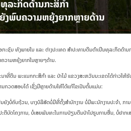
້ເອກະຊົນ ທັງພາຍໃນ ແລະ ຕ່າງປະເທດ ສໍາປະທານດິນດໍາເນີນທຸລະກິດດ້ານກ
າຄວາມຫຍຸ້ງຍາກໃນຫຼາຍໆດ້ານ.
ທີ່ດິນ ພະແນກກະສິກໍາ ແລະ ປ່າໄມ້ ແຂວງສະຫວັນນະເຂດໄດ້ກ່າວໃຫ້ຮັບຮ
ການກວດສອບໄດ້ ເຊິ່ງມີຫຼາຍດ້ານໃຫ້ໄດ້ແກ້ໄຂເປັນຕົ້ນແມ່ນ:
ໍ່ຄົບຖ້ວນ, ບາງບໍລິສັດບໍ່ມີທີ່ຕັ້ງສໍານັກງານ ບໍ່ມີພະນັກງານປະຈຳ, ການຕ
ງປະຕິບັດໂຄງການ, ບໍ່ເສຍພັນທະໃນການປ່ຽນດິນປ່າໄປຮູບການອື່ນ, ບໍ່ຢາກເ