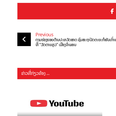
Previous
ຕາມຮ່ອງຮອຍດ້ານປະຫວັດສາດ ຊົມສະຖາປັດຕະຍະກຳອັນເກົ່າແ
ທີ່ “ວັດຕາແຫຼວ” ເມືອງຈຳພອນ
ຂ່າວທີ່ກ່ຽວຂ້ອງ ...