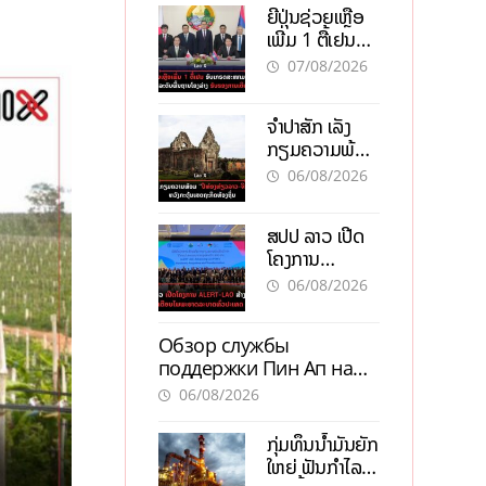
ຍີ່ປຸ່ນຊ່ວຍເຫຼືອ
ເພີ່ມ 1 ຕື້ເຢນ
ອັບເກຣດ
07/08/2026
ສະໜາມບິນວັດ
ໄຕ ຮັບຮອງການ
ຈຳປາສັກ ເລັ່ງ
ເຕີບໂຕ
ກຽມຄວາມພ້ອມ
“ປີທ່ອງທ່ຽວ
06/08/2026
ລາວ-ຈີນ 2027”
ຫວັງກະຕຸ້ນ
ສປປ ລາວ ເປີດ
ເສດຖະກິດ
ໂຄງການ
ທ້ອງຖິ່ນ
ALERT-LAO
06/08/2026
ສ້າງຕາໜ່າງ
ເຕືອນໄພພະຍາດ
Обзор службы
ລະບາດທົ່ວ
поддержки Пин Ап на
ປະເທດ
официальном сайте с
06/08/2026
актуальной
информацией
ກຸ່ມທຶນນ້ຳມັນຍັກ
ໃຫຍ່ ຟັນກຳໄລ