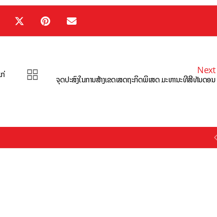
Next
ກ່
ຈຸດປະສົງໃນການສ້າງເຂດເສດຖະກິດພິເສດ ມະຫານະທີສີທັນດອນ