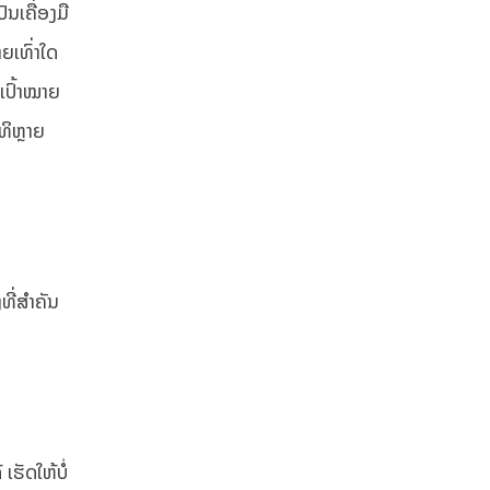
ນເຄື່ອງມື
ຍເທົ່າໃດ
ເປົ້າໝາຍ
າທິຫຼາຍ
​​ສຳຄັນ ​
ຮັດໃຫ້ບໍ່