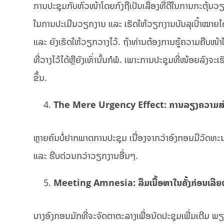
ການປະຊຸມກັບຫົວໜ້າໂດຍກົງຖືເປັນເລື່ອງທີ່ດີໃນການກະຕຸ້ນວຽ
ໃນການປະເມີນວຽກງານ ແລະ ເຮັດໃຫ້ວຽກງານບັນລຸເປົ້າໝາຍໄດ້ດີ
ແລະ ຍັງເຮັດໃຫ້ວຽກວາງໄວ້. ຖ້າທ່ານຕ້ອງການຮູ້ຄວາມຄືບໜ້າ
ທີ່ວາງໄວ້ໄດ້ຫຼືຍັງເທົ່ານັ້ນກໍພໍ. ເພາະການປະຊຸມທີ່ໜ້ອຍລົງ
ຂຶ້ນ.
The Mere Urgency Effect: ການລຽງຄວາມສ
ຫຼາຍຄົນບໍ່ຢາກພາດການປະຊຸມ ເນື່ອງຈາກວ່າອົງກອນມີວັດທະນະທໍາທ
ແລະ​ ຮີບ​ດ່ວນ​ກວ່າ​ວຽກງານ​ອື່ນໆ.
Meeting Amnesia: ລືມເນື້ອຫາໃນຄັ້ງກ່ອນເລີຍຕ
ບາງອົງກອນມັກທີ່ຈະຈັດຕາຕະລາງເພື່ອນັດປະຊຸມເພີ່ມເຕີມ ພຽ