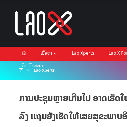
ເນື້ອຫາ
Lao Xperts
Lao X F
ຕິດຕໍ່ໂຄສະນາ
Lao Xperts
ການປະຊຸມຫຼາຍເກີນໄປ ອາດເຮັດໃ
ລົງ ແຖມຍັງເຮັດໃຫ້ເສຍສຸຂະພາບອ