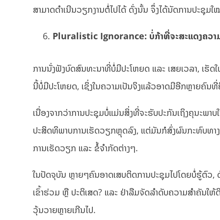
ສາມາດດໍາເນີນວຽກງານຕໍ່ໄປໄດ້ ດັ່ງນັ້ນ ຈຶ່ງໄດ້ນັດການປະຊຸມໃໝ່
Pluralistic Ignorance: ບໍ່ກ້າທີ່ຈະສະແດງຄວາ
ການນັ່ງຟັງບົດສົນທະນາທີ່ບໍ່ມີປະໂຫຍດ ແລະ ເສຍເວລາ, ເຮັດໃຫ້ເ
ນີ້ບໍ່ມີປະໂຫຍດ, ເຊິ່ງໃນຄວາມເປັນຈິງແລ້ວອາດມີອີກຫຼາຍຄົນທີ່ຄິ
ເນື່ອງຈາກວ່າການປະຊຸມບໍ່ແມ່ນສິ່ງທີ່ຈະຮັບປະກັນເຖິງຄຸນະພາບ
ປະສິດທິພາບການເຮັດວຽກຫຼຸດລົງ, ແຕ່ມັນກໍສົ່ງຜົນກະທົບທາ
ການເຮັດວຽກ ແລະ ຂໍ້ຈໍາກັດຕ່າງໆ.
ໃນປັດຈຸບັນ ຫຼາຍໆຄົນອາດເສບຕິດການປະຊຸມໄປໂດຍບໍ່ຮູ້ຕົວ,
ເຂົ້າຮ່ວມ ຫຼື ປະຕິເສດ? ແລະ ຢ່າລືມຈັດລໍາດັບຄວາມສໍາຄັນໃຫ້ດີ ເພ
ວຸ້ນວາຍຫຼາຍເກີນໄປ.