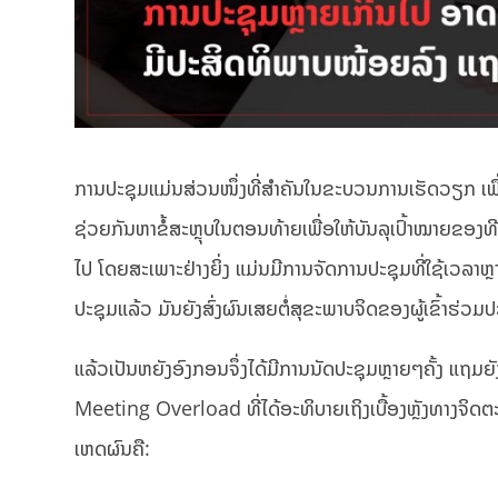
ການປະຊຸມແມ່ນສ່ວນໜຶ່ງທີ່ສຳຄັນໃນຂະບວນການເຮັດວຽກ ເພ
ຊ່ວຍກັນຫາຂໍ້ສະຫຼຸບໃນຕອນທ້າຍເພື່ອໃຫ້ບັນລຸເປົ້າໝາຍຂອງທີ
ໄປ ໂດຍສະເພາະຢ່າງຍິ່ງ ແມ່ນມີການຈັດການປະຊຸມທີ່ໃຊ້ເວລາຫ
ປະຊຸມແລ້ວ ມັນຍັງສົ່ງຜົນເສຍຕໍ່ສຸຂະພາບຈິດຂອງຜູ້ເຂົ້າຮ່
ແລ້ວເປັນຫຍັງອົງກອນຈຶ່ງໄດ້ມີການນັດປະຊຸມຫຼາຍໆຄັ້ງ ແ
Meeting Overload ທີ່ໄດ້ອະທິບາຍເຖິງເບື້ອງຫຼັງທາງຈິດຕ
ເຫດຜົນຄື: