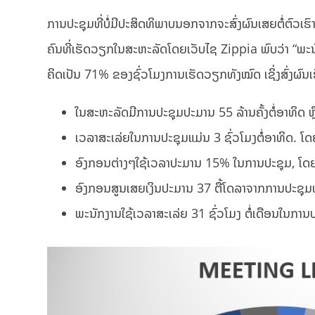
ການປະຊຸມທີ່ບໍ່ມີປະສິດທິພາບນອກຈາກຈະສົ່ງຜົນເສຍຕໍ່ຕົວເ
ຄົນທີ່ເຮັດວຽກໃນສະຫະລັດໂດຍເວັບໄຊ Zippia ພົບວ່າ “ພະນັກງ
ຄິດເປັນ 71% ຂອງຊົ່ວໂມງການເຮັດວຽກທັງໝົດ ເຊິ່ງສົ່ງຜົນເ
ໃນສະຫະລັດມີການປະຊຸມປະມານ 55 ລ້ານຄັ້ງຕໍ່ອາທິດ ຫຼື 11
ເວລາສະເລ່ຍໃນການປະຊຸມແມ່ນ 3 ຊົ່ວໂມງຕໍ່ອາທິດ. ໂດ
ອົງກອນຕ່າງໆໃຊ້ເວລາປະມານ 15% ໃນການປະຊຸມ, ໂດຍຜົ
ອົງກອນສູນເສຍເງິນປະມານ 37 ຕື້ໂດລາຈາກການປະຊຸມທີ
ພະນັກງານໃຊ້ເວລາສະເລ່ຍ 31 ຊົ່ວໂມງ ຕໍ່ເດືອນໃນການປ