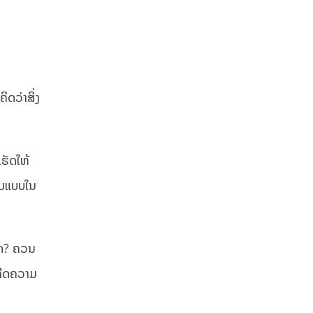
ິດວ່າສິ່ງ
ເຮັດໃຫ້
ຮູບແບບໃນ
ໃດ? ຄວນ
າເກີດຄວາມ