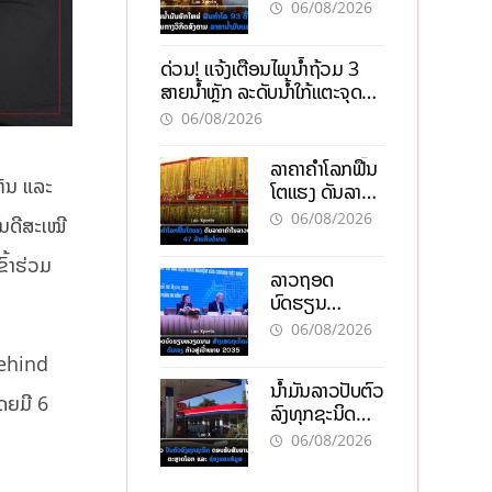
93 ຕື້ໂດລາ
06/08/2026
ທ່າມກາງວິກິດ
ສົງຄາມ ລາຄາ
ດ່ວນ! ແຈ້ງເຕືອນໄພນໍ້າຖ້ວມ 3
ນໍ້າມັນແພງ
ສາຍນໍ້າຫຼັກ ລະດັບນໍ້າໃກ້ແຕະຈຸດ
ອັນຕະລາຍ
06/08/2026
ລາຄາຄຳໂລກຟື້ນ
ຫັນ ແລະ
ໂຕແຮງ ດັນລາຄາ
ຄຳໃນລາວທະລຸ
06/08/2026
ົນດີສະເໝີ
47 ລ້ານກີບຕໍ່
ບາດ
ົ້າຮ່ວມ
ລາວຖອດ
ບົດຮຽນ
ຫວຽດນາມ ສ້າງ
06/08/2026
ເສດຖະກິດເປັນ
behind
ເຈົ້າຕົນເອງ ກ້າວສູ່
ນໍ້າມັນລາວປັບຕົວ
ເປົ້າໝາຍ 2035
ໂດຍມີ 6
ລົງທຸກຊະນິດ
ຕອບຮັບສັນຍານ
06/08/2026
ບວກຈາກຕະຫຼາດ
ໂລກ ແລະ ຊ່ອງ