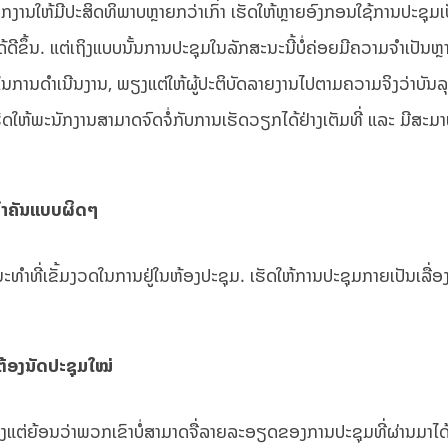
ກງານໃຫ້ມີປະສິດທິພາບຫຼາຍກວ່າເກົ່າ ເຮັດໃຫ້ຫຼາຍອົງກອນໃຊ້ການປະຊຸມເປັ
ຂຶ້ນ. ແຕ່ເຖິງແບບນັ້ນການປະຊຸມໃນລັກສະນະນີ້ບໍ່ຄ່ອຍມີຄວາມຈຳເປັນຫຼາ
ໃນການດຳເນີນງານ, ພຽງແຕ່ໃຫ້ຜູ້ປະຕິບັດລາຍງານໄປຕາມຄວາມຈິງວ່າບັນລຸ
ຈະເຮັດໃຫ້ພະນັກງານສາມາດຈົດຈໍ່ກັບການເຮັດວຽກໄດ້ຢ່າງເຕັມທີ່ ແລະ ມີສະມ
ຳຄັນແບບຜິດໆ
ີ່ເຂັ້ມງວດໃນການຢູ່ໃນຫ້ອງປະຊຸມ. ເຮັດ​ໃຫ້​ການ​ປະຊຸມ​ກາຍ​ເປັນເລື່ອງທີ່
້ອງນັດປະຊຸມໃໝ່
ງແຕ່ຍ້ອນວ່າພວກເຂົາບໍ່ສາມາດຈື່ລາຍລະອຽດຂອງການປະຊຸມທີ່ຜ່ານມາໄດ້ ເ