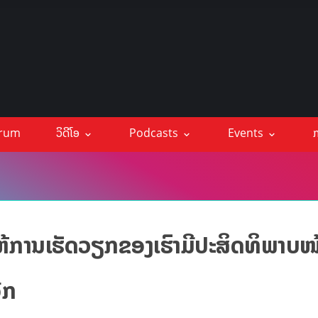
orum
ວິດີໂອ
Podcasts
Events
ກ
ຫ້ການເຮັດວຽກຂອງເຮົາມີປະສິດທິພາບໜ
ີກ