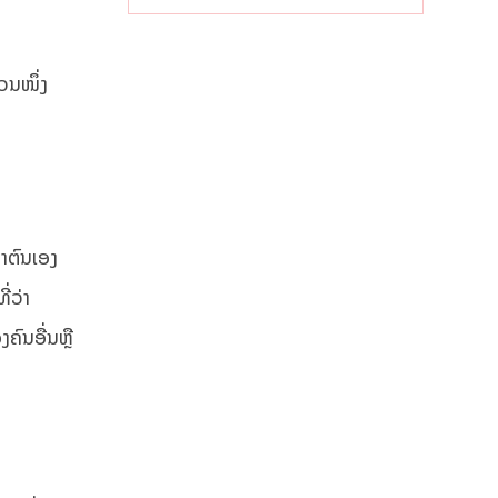
ແຄບຮໍມູສ
່ວນໜຶ່ງ
າຕົນເອງ
ີ່ວ່າ
ຄົນອື່ນຫຼື