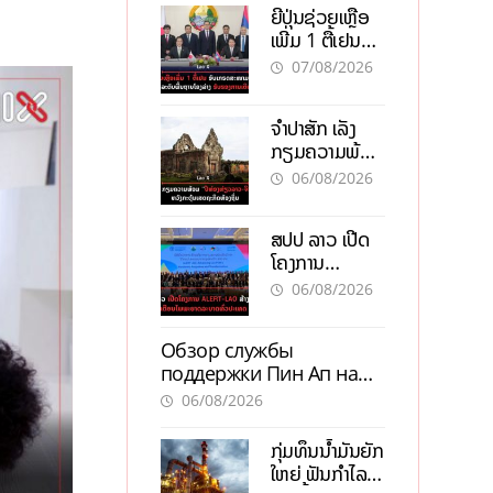
ຍີ່ປຸ່ນຊ່ວຍເຫຼືອ
ເພີ່ມ 1 ຕື້ເຢນ
ອັບເກຣດ
07/08/2026
ສະໜາມບິນວັດ
ໄຕ ຮັບຮອງການ
ຈຳປາສັກ ເລັ່ງ
ເຕີບໂຕ
ກຽມຄວາມພ້ອມ
“ປີທ່ອງທ່ຽວ
06/08/2026
ລາວ-ຈີນ 2027”
ຫວັງກະຕຸ້ນ
ສປປ ລາວ ເປີດ
ເສດຖະກິດ
ໂຄງການ
ທ້ອງຖິ່ນ
ALERT-LAO
06/08/2026
ສ້າງຕາໜ່າງ
ເຕືອນໄພພະຍາດ
Обзор службы
ລະບາດທົ່ວ
поддержки Пин Ап на
ປະເທດ
официальном сайте с
06/08/2026
актуальной
информацией
ກຸ່ມທຶນນ້ຳມັນຍັກ
ໃຫຍ່ ຟັນກຳໄລ