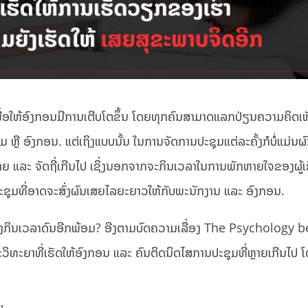
ື່ອໃຫ້ອົງກອນມີການເຕີບໂຕຂຶ້ນ ໂດຍທຸກຄົນສາມາດແລກປ່ຽນຄວາມຄິດເ
ມ ຫຼື ອົງກອນ. ແຕ່ເຖິງແບບນັ້ນ ໃນການຈັດການປະຊຸມແຕ່ລະຄັ້ງກໍບໍ່ແມ່ນຜ
ຼາຍ ແລະ ຈັດຖີ່ເກີນໄປ ເຊິ່ງນອກຈາກຈະກິນເວລາໃນການພັກຫາຍໃຈຂອງຜູ້ເຂ
ວມປະຊຸມທີ່ອາດຈະສົ່ງຜົນເສຍໄລຍະຍາວໃຫ້ກັບພະນັກງານ ແລະ ອົງກອນ.
ຖມຍັງກິນເວລາດົນອີກພ້ອມ? ອີງຕາມບົດຄວາມເລື່ອງ The Psychology 
ະວິທະຍາທີ່ເຮັດໃຫ້ອົງກອນ ແລະ ຄົນຕິດນິດໄສການປະຊຸມທີ່ຫຼາຍເກີນໄປ 