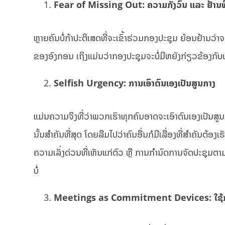
Fear of Missing Out: ຄວາມກັງວົນ ແລະ ຢ້ານທ
ຫຼາຍຄົນບໍ່ກ້າປະຕິເສດທີ່ຈະເຂົ້າຮ່ວມກອງປະຊຸມ ຍ້ອນ​ຢ້ານ​ວ່າ​ຈະ​
ຂອງອົງກອນ ເຖິງແມ່ນວ່າກອງປະຊຸມຈະບໍ່ມີຫຍັງກ່ຽວຂ້ອງກັບ
Selfish Urgency: ການເອົາຕົນເອງເປັນສູນກາງ
ແມ່ນຄວາມຈິງທີ່ວ່າພວກເຮົາທຸກຄົນອາດຈະເອົາຕົນເອງເປັນສ
ນັ້ນສຳຄັນທີ່ສຸດ ໂດຍລືມໄປວ່າຄົນອື່ນກໍມີເລື່ອງທີ່ສຳຄັນຕ້ອງເຮ
ຄວາມເລັ່ງດ່ວນທີ່ເຫັນແກ່ຕົວ ຫຼື ການກຳນົດການຈັດປະຊຸມຕາມ
ບໍ່
Meetings as Commitment Devices: ໃຊ້ການປ