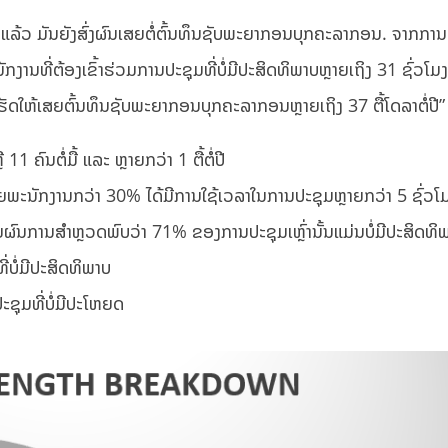
ຮົາແລ້ວ ມັນຍັງສົ່ງຜົນເສຍຕໍ່ຕົ້ນທຶນຊັບພະຍາກອນບຸກຄະລາກອນ. ຈາກກາ
ານທີ່ຕ້ອງເຂົ້າຮ່ວມການປະຊຸມທີ່ບໍ່ມີປະສິດທິພາບຫຼາຍເຖິງ 31 ຊົ່ວໂມງຕ
ຮັດໃຫ້ເສຍຕົ້ນທຶນຊັບພະຍາກອນບຸກຄະລາກອນຫຼາຍເຖິງ 37 ຕື້ໂດລາຕໍ່ປີ”
 ຄົນຕໍ່ມື້ ແລະ ຫຼາຍກວ່າ 1 ຕື້ຕໍ່ປີ
ຍພະນັກງານກວ່າ 30% ໄດ້ມີການໃຊ້ເວລາໃນການປະຊຸມຫຼາຍກວ່າ 5 ຊົ່ວໂມ
ນການສໍາຫຼວດພົບວ່າ 71% ຂອງການປະຊຸມເຫຼົ່ານັ້ນແມ່ນບໍ່ມີປະສິດທິ
່ບໍ່ມີປະສິດທິພາບ
ະຊຸມທີ່ບໍ່ມີປະໂຫຍດ