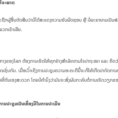
ີ່ຈະພາດ
ຖືກ​ຜູ້​ອື່ນ​ຕັດສິນ​ວ່າ​ບໍ່​ໄດ້​ສະແດງ​ຄວາມ​ຮັບຜິດຊອບ ຫຼື ບໍ່ພະຍາຍາມເປັນສ
ພວກເຂົາເລີຍ.
ູນກາງຂອງໂລກ ຕ້ອງການເຮັດໃຫ້ທຸກຢ່າງສຳເລັດຕາມໃຈປາຖະໜາ ແລະ ຄິດວ່
ັດເຊັ່ນກັນ. ເມື່ອເວົ້າເຖິງການປະຊຸມຄວາມອະຄະຕິນີ້ຈະກໍ່ໃຫ້ເກີດປາກົດການທ
ທີ່ຕົນເອງສະດວກ ໂດຍບໍ່ຄໍານຶງວ່າມັນຈະສົ່ງຜົນກະທົບຕໍ່ການເຮັດວຽກຂອງ
ະຊຸມເປັນເຄື່ອງມືໃນການປະເມີນ