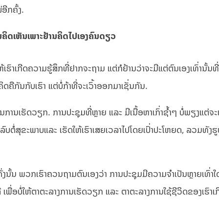
ອີກຄັ້ງ.
ມຄິດເຫັນເພາະຢ້ານຄິດໄປເອງຄົນດຽວ
ຮົາເກີດຄວາມຮູ້ສຶກທີ່ຢາກຈະຖາມ ແຕ່ກໍຢ້ານວ່າຈະມີແຕ່ຕົນເອງເທົ່ານັ້ນທີ່ຄ
ດຄືກັນກັບເຮົາ ແຕ່ບໍ່ກ້າທີ່ຈະເວົ້າອອກມາເຊັ່ນກັນ.
ໃນການເຮັດວຽກ. ການປະຊຸມທີ່ຫຼາຍ ແລະ ມີເນື້ອຫາເກົ່າຊ້ຳໆ ບໍ່ພຽງແຕ່ຈະ
ງລົບຕໍ່ສຸຂະພາບແລະ ເຮັດໃຫ້ເຮົາເສຍເວລາໄປໂດຍເປົ່າປະໂຫຍດ, ລວມທັງ
 ດັ່ງນັ້ນ ພວກເຮົາຄວນຖາມຕົນເອງວ່າ ການປະຊຸມມີຄວາມຈຳເປັນຫຼາຍເທົ່າ
ື່ອ​ບໍ່ໃຫ້​ຕາ​ຕະ​ລາງ​ການ​ເຮັດ​ວຽກ​ ແລະ​ ຕາ​ຕະ​ລາງ​ການ​ໃຊ້ຊີ​ວິດ​ຂອງເຮົ