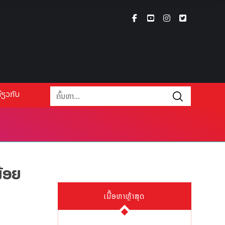
່ຽວກັບ
້ອຍ
ເນື້ອຫາຫຼ້າສຸດ