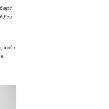
ນສຳຫຼວດ
ໍ່ເດືອນ
ງຕໍ່ອາທິດ
ພາບ