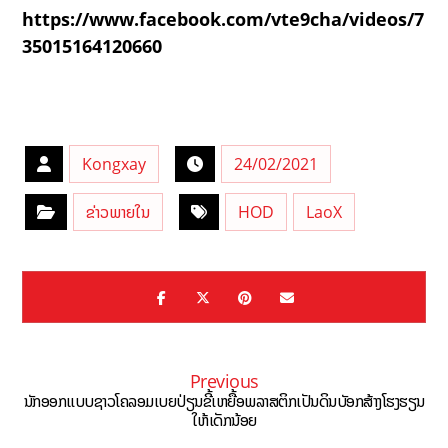
https://www.facebook.com/vte9cha/videos/7
35015164120660
Kongxay
24/02/2021
ຂ່າວພາຍໃນ
HOD
LaoX
Previous
ນັກອອກແບບຊາວໂຄລອມເບຍປ່ຽນຂີ້ເຫຍື້ອພລາສຕິກເປັນດິນບັອກສ້າງໂຮງຮຽນ
ໃຫ້ເດັກນ້ອຍ