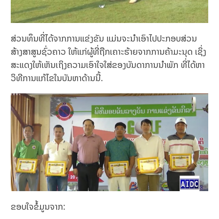
ສ່ວນທຶນທີ່ໄດ້ຈາກການແຂ່ງຂັນ ແມ່ນຈະນໍາເອົາໄປປະກອບສ່ວນ
ສ້າງສາສູນຊົ່ວຄາວ ໃຫ້ແກ່ຜູ້ທີ່ຖືກເຄາະຮ້າຍຈາກການຄ້າມະນຸດ ເຊິ່ງ
ສະແດງໃຫ້ເຫັນເຖິງຄວາມເອົາໃຈໃສ່ຂອງບັນດາການນໍາພັກ ທີ່ໄດ້ຫາ
ວິທີການແກ້ໄຂໃນບັນຫາດ້ານນີ້.
ຂອບໃຈຂໍ້ມູນຈາກ: