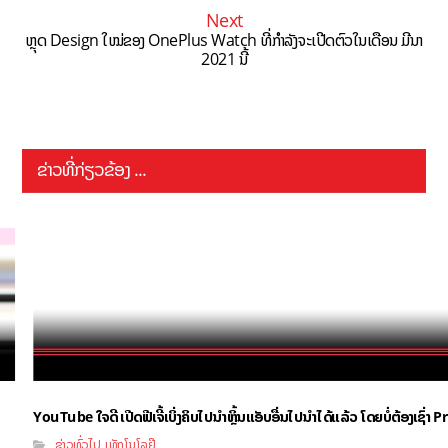
Next
ຫຼຸດ Design ໃໝ່ຂອງ OnePlus Watch ທີ່ກຳລັງຈະເປີດຕົວໃນເດືອນ ມີນາ
2021 ນີ້
ຂ່າວທີ່ກ່ຽວຂ້ອງ ...
YouTube ໃຈດີ ເປີດຟີເຈີ້ເບິ່ງຄິບໄປນຳຫຼິ້ນແອັບອື່ນໄປນຳໄດ້ແລ້ວ ໂດຍບໍ່ຕ້ອງເຊົ່
ຂ່າວທົ່ວໄປ
ເທັກໂນໂລຢີ
,