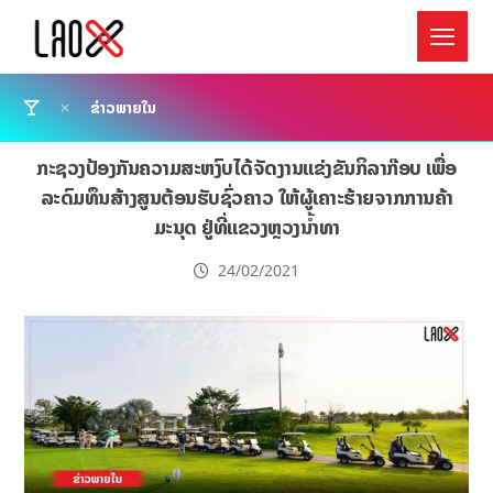
ຂ່າວພາຍໃນ
ກະຊວງປ້ອງກັນຄວາມສະຫງົບໄດ້ຈັດງານແຂ່ງຂັນກິລາກ໊ອບ ເພື່ອ
ລະດົມທຶນສ້າງສູນຕ້ອນຮັບຊົ່ວຄາວ ໃຫ້ຜູ້ເຄາະຮ້າຍຈາກການຄ້າ
ມະນຸດ ຢູ່ທີ່ແຂວງຫຼວງນໍ້າທາ
24/02/2021