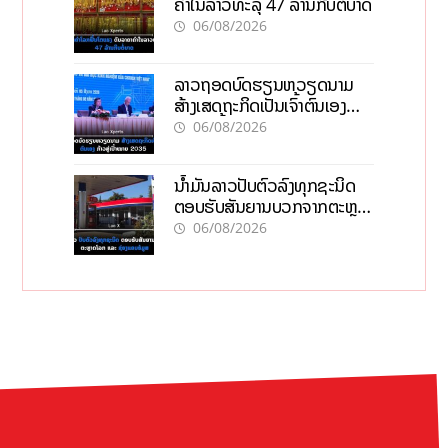
ຄຳໃນລາວທະລຸ 47 ລ້ານກີບຕໍ່ບາດ
06/08/2026
ລາວຖອດບົດຮຽນຫວຽດນາມ
ສ້າງເສດຖະກິດເປັນເຈົ້າຕົນເອງ
ກ້າວສູ່ເປົ້າໝາຍ 2035
06/08/2026
ນໍ້າມັນລາວປັບຕົວລົງທຸກຊະນິດ
ຕອບຮັບສັນຍານບວກຈາກຕະຫຼາດ
ໂລກ ແລະ ຊ່ອງແຄບຮໍມູສ
06/08/2026