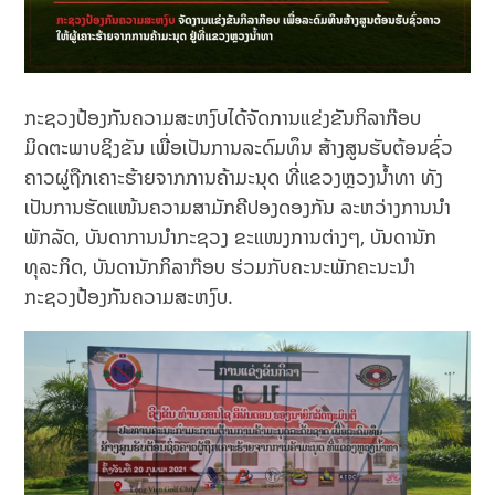
ກະຊວງປ້ອງກັນຄວາມສະຫງົບໄດ້ຈັດການແຂ່ງຂັນກິລາກ໊ອບ
ມິດຕະພາບຊິງຂັນ ເພື່ອເປັນການລະດົມທຶນ ສ້າງສູນຮັບຕ້ອນຊົ່ວ
ຄາວຜູ່ຖືກເຄາະຮ້າຍຈາກການຄ້າມະນຸດ ທີ່ແຂວງຫຼວງນໍ້າທາ ທັງ
ເປັນການຮັດແໜ້ນຄວາມສາມັກຄີປອງດອງກັນ ລະຫວ່າງການນໍາ
ພັກລັດ, ບັນດາການນໍາກະຊວງ ຂະແໜງການຕ່າງໆ, ບັນດານັກ
ທຸລະກິດ, ບັນດານັກກິລາກ໊ອບ ຮ່ວມກັບຄະນະພັກຄະນະນໍາ
ກະຊວງປ້ອງກັນຄວາມສະຫງົບ.