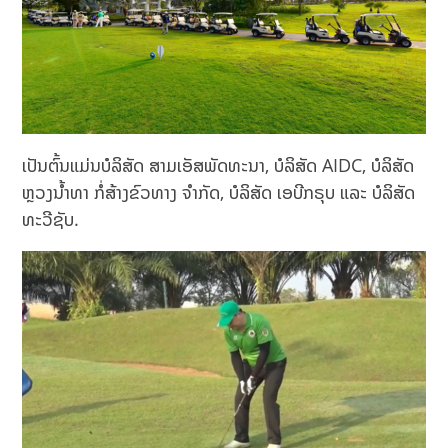
ເປັນຕົ້ນແມ່ນບໍລິສັດ ສາມເອັສພັດທະນາ, ບໍລິສັດ AIDC, ບໍລິສັດ
ຫຼວງນໍ້າທາ ກໍ່ສ້າງຂົວທາງ ຈໍາກັດ, ບໍລິສັດ ເອບີກຣຸບ ແລະ ບໍລິສັດ
ທະວີຊັບ.