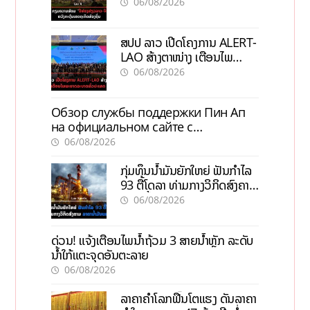
ກະຕຸ້ນເສດຖະກິດທ້ອງຖິ່ນ
06/08/2026
ສປປ ລາວ ເປີດໂຄງການ ALERT-
LAO ສ້າງຕາໜ່າງ ເຕືອນໄພ
ພະຍາດລະບາດທົ່ວປະເທດ
06/08/2026
Обзор службы поддержки Пин Ап
на официальном сайте с
актуальной информацией
06/08/2026
ກຸ່ມທຶນນ້ຳມັນຍັກໃຫຍ່ ຟັນກຳໄລ
93 ຕື້ໂດລາ ທ່າມກາງວິກິດສົງຄາມ
ລາຄານໍ້າມັນແພງ
06/08/2026
ດ່ວນ! ແຈ້ງເຕືອນໄພນໍ້າຖ້ວມ 3 ສາຍນໍ້າຫຼັກ ລະດັບ
ນໍ້າໃກ້ແຕະຈຸດອັນຕະລາຍ
06/08/2026
ລາຄາຄຳໂລກຟື້ນໂຕແຮງ ດັນລາຄາ