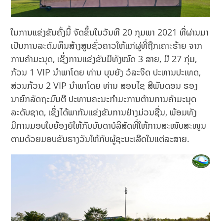
ໃນການແຂ່ງຂັນຄັ້ງນີ້ ຈັດຂຶ້ນໃນວັນທີ 20 ກຸມພາ 2021 ທີ່ຜ່ານມາ
ເປັນການລະດົມທຶນສ້າງສູນຊົ່ວຄາວໃຫ້ແກ່ຜູ່ທີ່ຖືກເຄາະຮ້າຍ ຈາກ
ການຄ້າມະນຸດ, ເຊິ່ງການແຂ່ງຂັນມິທັງໝົດ 3 ສາຍ, ມີ 27 ກຸ່ມ,
ກ້ວນ 1 VIP ນໍາພາໂດຍ ທ່ານ ບຸນຍັງ ວໍລະຈິດ ປະທານປະເທດ,
ສ່ວນກ້ວນ 2 VIP ນໍາພາໂດຍ ທ່ານ ສອນໄຊ ສີພັນດອນ ຮອງ
ນາຍົກລັດຖະມົນຕີ ປະທານຄະນະກໍາມະການຕ້ານການຄ້າມະນຸດ
ລະດັບຊາດ, ເຊິ່ງໄດ້ພາກັນແຂ່ງຂັນການຢ່າງມ່ວນຊື່ນ, ພ້ອມທັງ
ມີການມອບໃບຍ້ອງຍໍໃຫ້ກັບບັນດາບໍລິສັດທີ່ໃຫ້ການສະໜັບສະໜູນ
ຕາມດ້ວຍມອບຂັນຮາງວັນໃຫ້ກັບຜູ້ຊະນະເລີດໃນແຕ່ລະສາຍ.