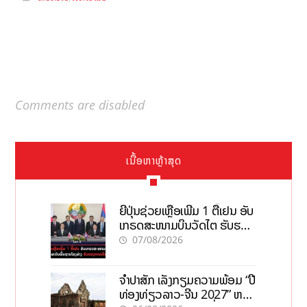
Comments are disabled
ເນື້ອຫາຫຼ້າສຸດ
ຍີ່ປຸ່ນຊ່ວຍເຫຼືອເພີ່ມ 1 ຕື້ເຢນ ອັບ
ເກຣດສະໜາມບິນວັດໄຕ ຮັບຮອງ
ການເຕີບໂຕ
07/08/2026
ຈຳປາສັກ ເລັ່ງກຽມຄວາມພ້ອມ “ປີ
ທ່ອງທ່ຽວລາວ-ຈີນ 2027” ຫວັງ