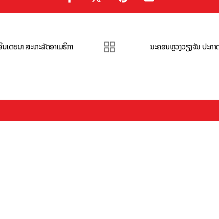
ດອິນເດຍນາ ສະຫະລັດອາເມຣິກາ
ນະຄອນຫຼວງວຽງຈັນ ປະກາດ