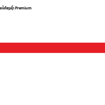
ດຍບໍ່ຕ້ອງເຊົ່າ Premium