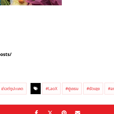
posts/
ຂ່າວຕ່າງປະເທດ
#LaoX
#ຢູເຄຣນ
#ຣັດເຊຍ
#ລາ