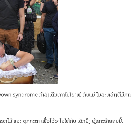
 Down syndrome ກຳລັງເດີນທາງໄປໂຮງໝໍ ກັບແມ່ ໃນລະຫວ່າງທີ່ມີການໂຈ
ແລະ ຕຸກກະຕາ ເພື່ອໄວ້ອາໄລໃຫ້ກັບ ເດັກຍິງ ຜູ້ເຄາະຮ້າຍຄົນນີ້.