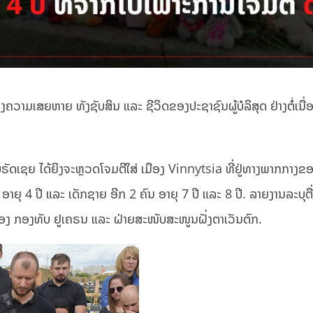
ຄວາມເສຍຫາຍ ທັງຊັບສິນ ແລະ ຊີວິດຂອງປະຊາຊົນຜູ້ບໍລິສຸດ ຢ່າງຕໍ່ເນື່ອງ
ຣັດເຊຍ ໄດ້ຍິງຈະຫຼວດໂຈມຕີໃສ່ ເມືອງ Vinnytsia ທີ່ຢູ່ທາງພາກກາງຂອ
 ອາຍຸ 4 ປີ ແລະ ເດັກຊາຍ ອີກ 2 ຄົນ ອາຍຸ 7 ປີ ແລະ 8 ປີ. ລາຍງານລະບ
ດຂອງ ກອງທັບ ຢູເຄຣນ ແລະ ຝ່າຍສະໜັບສະໜູນຝັ່ງຕາເວັນຕົກ.