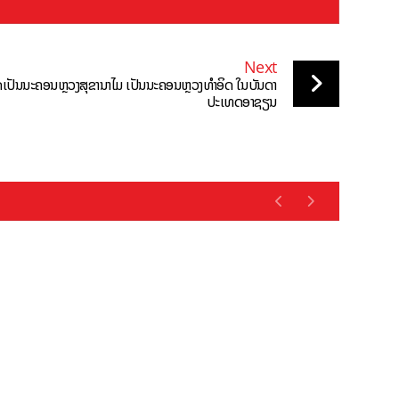
Next
ເປັນນະຄອນຫຼວງສຸຂານາໄມ ເປັນນະຄອນຫຼວງທຳອິດ ໃນບັນດາ
ປະເທດອາຊຽນ