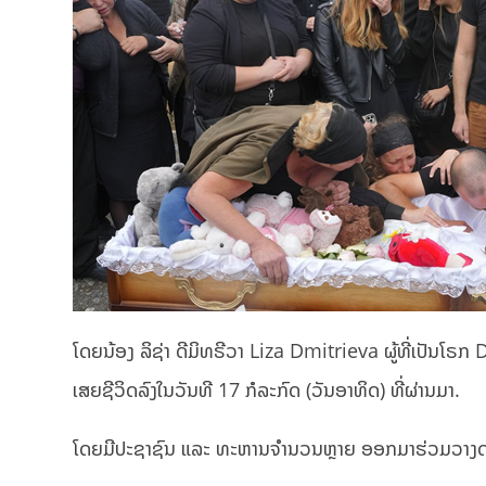
ໂດຍນ້ອງ ລິຊ່າ ດີມິທຣີວາ Liza Dmitrieva ຜູ້ທີ່ເປັນໂຣກ
ເສຍຊີວິດລົງໃນວັນທີ 17 ກໍລະກົດ (ວັນອາທິດ) ທີ່ຜ່ານມາ.
ໂດຍມີປະຊາຊົນ ແລະ ທະຫານຈຳນວນຫຼາຍ ອອກມາຮ່ວມວາງດອກໄມ້ 