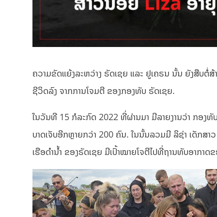
ຄວາມຂັດແຍ້ງລະຫວ່າງ ຣັດເຊຍ ແລະ ຢູເຄຣນ ນັ້ນ ຍັງສືບຕໍ່ສ້າງ
ຊີວິດລົງ ຈາກການໂຈມຕີ ຂອງກອງທັບ ຣັດເຊຍ.
ໃນວັນທີ 15 ກໍລະກົດ 2022 ທີ່ຜ່ານມາ ມີລາຍງານວ່າ ກອງທັບ
ບາດເຈັບອີກຫຼາຍກວ່າ 200 ຄົນ. ໃນນັ້ນລວມມີ ລິຊ່າ ເດັກສາວ
ເຮືອດຳນໍ້າ ຂອງຣັດເຊຍ ມີເປົ້າໝາຍໂຈຕີໄປທີ່ຖານທັບອາກາ