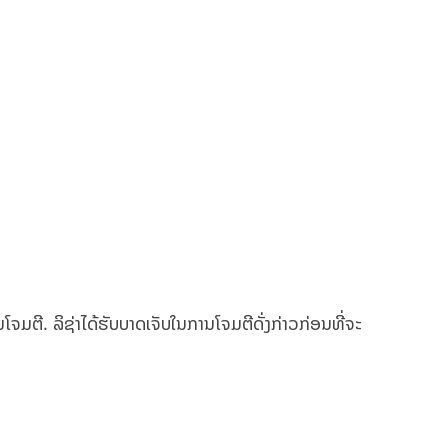
ມຕີ. ລິຊ່າໄດ້ຮັບບາດເຈັບໃນການໂຈມຕີດັ່ງກ່າວກ່ອນທີ່ຈະ