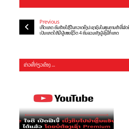
Previous
ເກີດເຫດ ຄົນຮ້າຍໃຊ້ປືນກວາດຍິງປະຊາຊົນໃນສູນການຄ້າທີ່ລັ
ເປັນເຫດໃຫ້ມີຜູ້ເສຍຊິວິດ 4 ຄົນລວມທັງຜູ້ລົງມືກໍ່ເຫດ
ຂ່າວທີ່ກ່ຽວຂ້ອງ ...