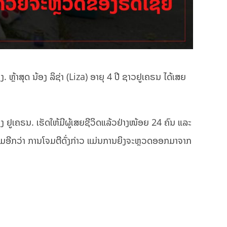
. ຫຼ້າສຸດ ນ້ອງ ລິຊ່າ (Liza) ອາຍຸ 4 ປີ ຊາວຢູເຄຣນ ໄດ້ເສຍ
ງ ຢູເຄຣນ. ເຮັດໃຫ້ມີຜູ້ເສຍຊີວິດແລ້ວຢ່າງໜ້ອຍ 24 ຄົນ ແລະ
ຸຕື່ມອີກວ່າ ການໂຈມຕີດັ່ງກ່າວ ແມ່ນການຍິງຈະຫຼວດອອກມາຈາກ