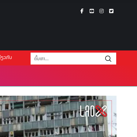
່ຽວກັບ