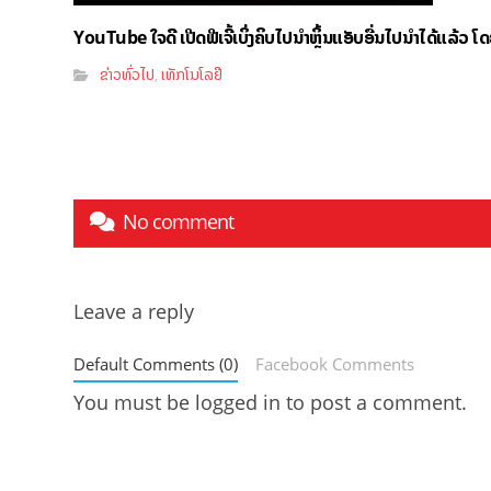
YouTube ໃຈດີ ເປີດຟີເຈີ້ເບິ່ງຄິບໄປນຳຫຼິ້ນແອັບອື່ນໄປນຳໄດ້ແລ້ວ ໂ
ຂ່າວທົ່ວໄປ
ເທັກໂນໂລຢີ
,
No comment
Leave a reply
Default Comments (0)
Facebook Comments
You must be
logged in
to post a comment.