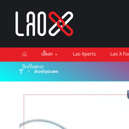
ເນື້ອຫາ
Lao Xperts
Lao X F
ຕິດຕໍ່ໂຄສະນາ
ຂ່າວຕ່າງປະເທດ