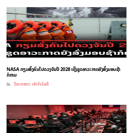
NASA ກຽມສົ່ງຄົນໄປດວງຈັນປີ 2028 ເຖິງຊຸດອາວະກາດຍັງສົ່ງມອບຊ້າ
ກໍຕາມ
ວິທະຍາສາດ
ເທັກໂນໂລຢີ
,