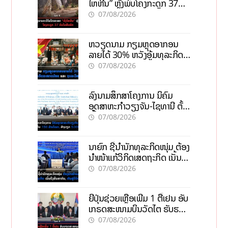
ໄຫຫີນ” ຫຼັງພົບໂຄງກະດູກ 37
ຄົນໃນຫີນຍັກ
07/08/2026
ຫວຽດນາມ ກຽມຫຼຸດອາກອນ
ລາຍໄດ້ 30% ຫວັງອູ້ມທຸລະກິດ
ຂະໜາດນ້ອຍ ແລະ ຈຸນລະ
07/08/2026
ວິສາຫະກິດ
ລົງນາມສຶກສາໂຄງການ ນິຄົມ
ອຸດສາຫະກຳວຽງຈັນ-ໄຊທານີ ຕັ້ງ
ເປົ້າດຶງທຶນ 150 ລ້ານໂດລາ, ສ້າງ
07/08/2026
ວຽກ 5.000 ຕຳແໜ່ງ
ນາຍົກ ຊີ້ນຳນັກທຸລະກິດໜຸ່ມ ຕ້ອງ
ນຳໜ້າແກ້ວິກິດເສດຖະກິດ ເນັ້ນດຶງ
ທຶນສາກົນ, ຫັນສູ່ດິຈິຕອນ
07/08/2026
ຍີ່ປຸ່ນຊ່ວຍເຫຼືອເພີ່ມ 1 ຕື້ເຢນ ອັບ
ເກຣດສະໜາມບິນວັດໄຕ ຮັບຮອງ
ການເຕີບໂຕ
07/08/2026