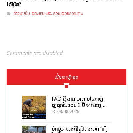
ໄດ້ຢູ່ໃສ?
ຂ່າວພາຍໃນ
ສຸຂະພາບ ແລະ ຄວາມສວຍຄວາມງາມ
,
Comments are disabled
ເນື້ອຫາຫຼ້າສຸດ
FAO ຊີ້ ລາຄາອາຫານໂລກພຸ່ງ
ສູງສຸດໃນຮອບ 3 ປີ ຈາກແຮງ
ກົດດັນຂອງສົງຄາມ, El nino
08/08/2026
ນັກບູຮານຄະດີໄຂປິດສະໜາ “ທົ່ງ