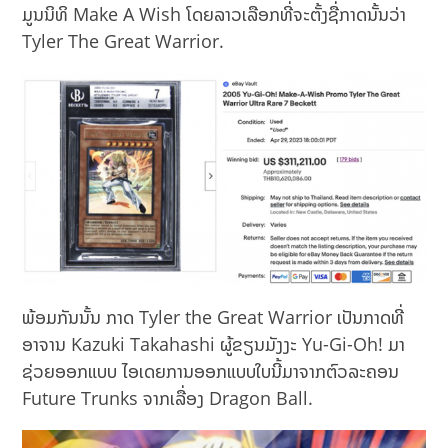
ມູນນິທິ Make A Wish ໂດຍລາວເລືອກທີ່ຈະຕັ້ງຊື່ກາດນັ້ນວ່າ
Tyler The Great Warrior.
ພ້ອມກັນນັ້ນ ກາດ Tyler the Great Warrior ເປັນກາດທີ່
ອາຈານ Kazuki Takahashi ຜູ້ຂຽນມັງງະ Yu-Gi-Oh! ມາ
ຊ່ວຍອອກແບບ ໄອເດຍການອອກແບບໃບນີ້ມາຈາກຕົວລະຄອນ
Future Trunks ຈາກເລື່ອງ Dragon Ball.