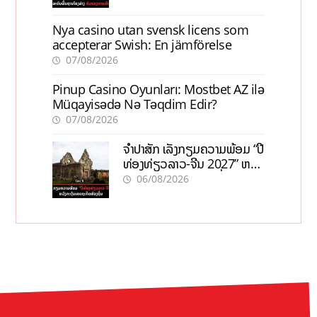
Nya casino utan svensk licens som
accepterar Swish: En jämförelse
07/08/2026
Pinup Casino Oyunları: Mostbet AZ ilə
Müqayisədə Nə Təqdim Edir?
07/08/2026
ຈຳປາສັກ ເລັ່ງກຽມຄວາມພ້ອມ “ປີ
ທ່ອງທ່ຽວລາວ-ຈີນ 2027” ຫວັງ
ກະຕຸ້ນເສດຖະກິດທ້ອງຖິ່ນ
06/08/2026