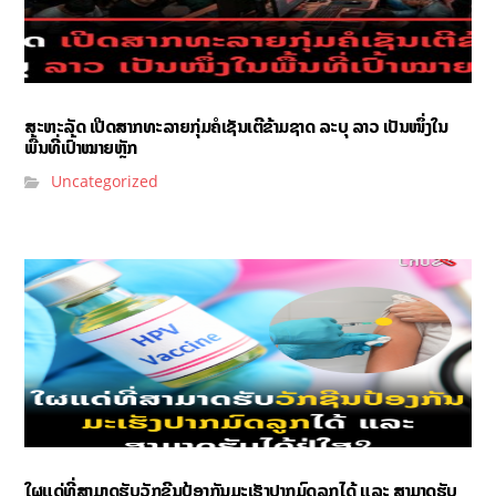
ສະຫະລັດ ເປີດສາກທະລາຍກຸ່ມຄໍເຊັນເຕີຂ້າມຊາດ ລະບຸ ລາວ ເປັນໜຶ່ງໃນ
ພື້ນທີ່ເປົ້າໝາຍຫຼັກ
Uncategorized
ໃຜແດ່ທີ່ສາມາດຮັບວັກຊີນປ້ອງກັນມະເຮັງປາກມົດລູກໄດ້ ແລະ ສາມາດຮັບ