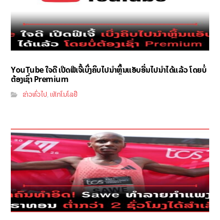
YouTube ໃຈດີ ເປີດຟີເຈີ້ເບິ່ງຄິບໄປນຳຫຼິ້ນແອັບອື່ນໄປນຳໄດ້ແລ້ວ ໂດຍບໍ່
ຕ້ອງເຊົ່າ Premium
ຂ່າວທົ່ວໄປ
ເທັກໂນໂລຢີ
,