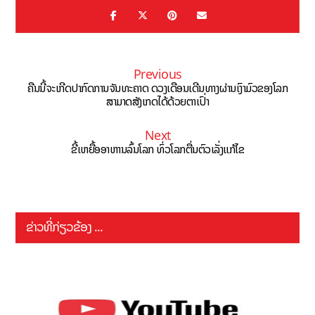
Previous
ຄືນນີ້ຈະເກີດປາກົດການຈັນທະຄາດ ດວງເດືອນເດີນທາງຜ່ານເງົາມົວຂອງໂລກ
ສາມາດສັງເກດໄດ້ດ້ວຍຕາເປົ່າ
Next
ຂີ້ເຫຍື້ອອາຫານລົ້ນໂລກ ທົ່ວໂລກຕື່ນຕົວເລັ່ງແກ້ໄຂ
ຂ່າວທີ່ກ່ຽວຂ້ອງ ...