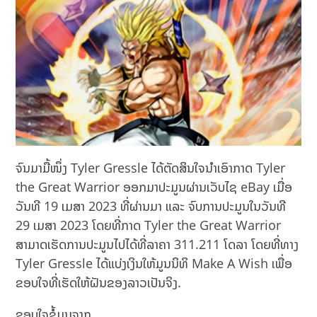
ຈົນມາມື້ໜຶ່ງ Tyler Gressle ໄດ້ຕັດສິນໃຈນຳເອົາກາດ Tyler
the Great Warrior ອອກມາປະມູນຜ່ານເວັບໄຊ eBay ເມື່ອ
ວັນທີ 19​ ເມສາ 2023 ທີ່ຜ່ານມາ ແລະ ຈົບການປະມູນໃນວັນທີ
29 ເມສາ 2023 ໂດຍທີ່ກາດ Tyler the Great Warrior
ສາມາດເຮັດການປະມູນໄປໄດ້ທີ່ລາຄາ 311.211 ໂດລາ ໂດຍທີ່ທາງ
Tyler Gressle ໄດ້ແບ່ງເງິນໃຫ້ມູນນິທິ Make A Wish ເພື່ອ
ຂອບໃຈທີ່ເຮັດໃຫ້ຝັນຂອງລາວເປັນຈິງ.
ຂອບໃຈຂໍ້ມູນຈາກ