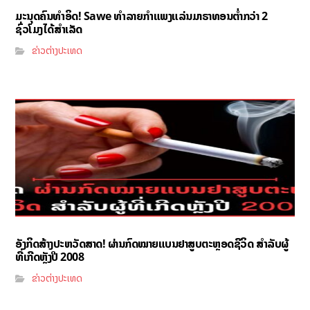
ມະນຸດຄົນທຳອິດ! Sawe ທຳລາຍກຳແພງແລ່ນມາຣາທອນຕ່ຳກວ່າ 2
ຊົ່ວໂມງໄດ້ສຳເລັດ
ຂ່າວຕ່າງປະເທດ
ອັງກິດສ້າງປະຫວັດສາດ! ຜ່ານກົດໝາຍແບນຢາສູບຕະຫຼອດຊີວິດ ສຳລັບຜູ້
ທີ່ເກີດຫຼັງປີ 2008
ຂ່າວຕ່າງປະເທດ