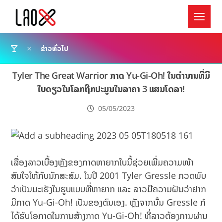
ຂ່າວທົ່ວໄປ
Tyler The Great Warrior ກາດ Yu-Gi-Oh! ໃນຕຳນານທີ່ມີ
ໃບດຽວໃນໂລກຖືກປະມູນໃນລາຄາ 3 ແສນໂດລາ!
05/05/2023
ເລື່ອງລາວເບື້ອງຫຼັງຂອງກາດຫາຍາກໃບນີ້ຊ່ວຍເພີ່ມຄວາມໜ້າ
ສົນໃຈໃຫ້ກັບນັກສະສົມ. ໃນປີ 2001 Tyler Gressle ກວດພົບ
ວ່າເປັນມະເຮັງໃນຮູບແບບທີ່ຫາຍາກ ແລະ ລາວມີຄວາມຝັນວ່າຢາກ
ມີກາດ Yu-Gi-Oh! ເປັນຂອງຕົນເອງ. ຫຼັງຈາກນັ້ນ Gressle ກໍ
ໄດ້ຮັບໂອກາດໃນການສ້າງກາດ Yu-Gi-Oh! ທີ່ລາວຕ້ອງການຜ່ານ