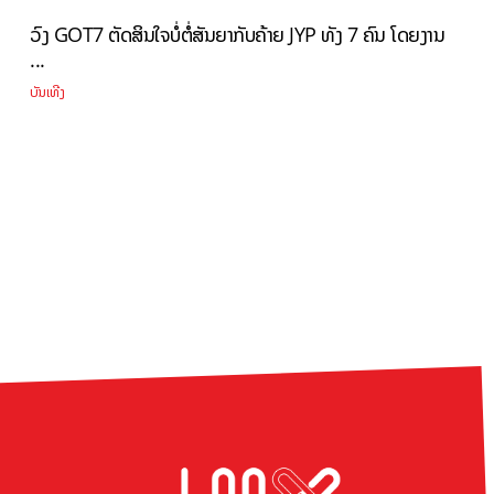
ວົງ GOT7 ຕັດສິນໃຈບໍ່ຕໍ່ສັນຍາກັບຄ້າຍ JYP ທັງ 7 ຄົນ ໂດຍງານ
...
ບັນເທີງ