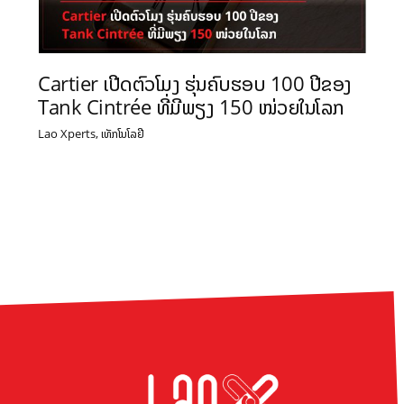
Cartier ເປີດຕົວໂມງ ຮຸ່ນຄົບຮອບ 100 ປີຂອງ
Tank Cintrée ທີ່ມີພຽງ 150 ໜ່ວຍໃນໂລກ
,
Lao Xperts
ເທັກໂນໂລຢີ