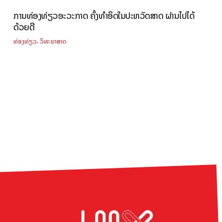
ການທ່ອງທ່ຽວອະວະກາດ ຄັ້ງທຳອິດໃນປະຫວັດສາດ ຜ່ານໄປໄດ້
ດ້ວຍດີ
,
ທ່ອງທ່ຽວ
ວິທະຍາສາດ