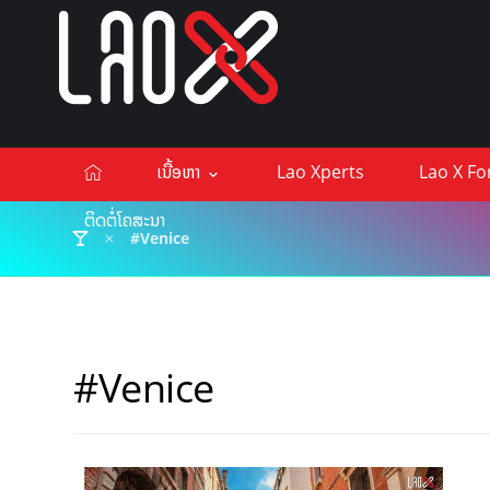
ເນື້ອຫາ
Lao Xperts
Lao X F
ຕິດຕໍ່ໂຄສະນາ
#Venice
#Venice