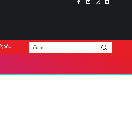
່ຽວກັບ