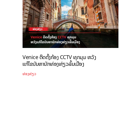
Venice ຕິດຕັ້ງກ້ອງ CCTV ທຸກມຸມ ຫວັງ
ແກ້ໄຂບັນຫານັກທ່ອງທ່ຽວລົ້ນເມືອງ
ທ່ອງທ່ຽວ