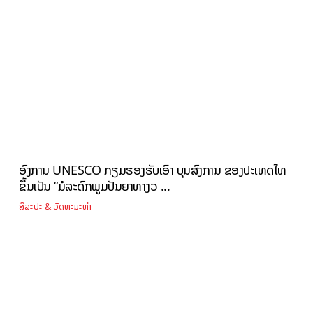
ອົງການ UNESCO ກຽມຮອງຮັບເອົາ ບຸນສົງການ ຂອງປະເທດໄທ
ຂຶ້ນເປັນ “ມໍລະດົກພູມປັນຍາທາງວ ...
ສິລະປະ & ວັດທະນະທຳ