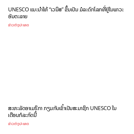
UNESCO ແນະນຳໃຫ້ “ເວນິສ” ຂຶ້ນເປັນ ມໍລະດົກໂລກທີ່ຢູ່ໃນພາວະ
ອັນຕະລາຍ
ຂ່າວຕ່າງປະເທດ
ສະຫະລັດອາເມຣິກາ ກຽມກັບເຂົ້າເປັນສະມາຊິກ UNESCO ໃນ
ເດືອນກໍລະກົດນີ້
ຂ່າວຕ່າງປະເທດ