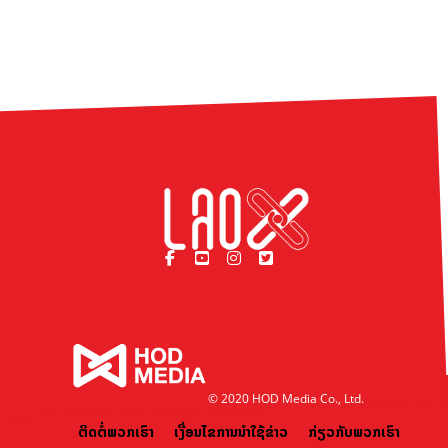
© 2020 HOD Media Co., Ltd.
ຕິດຕໍ່ພວກເຮົາ
ເງື່ອນໄຂການນຳໃຊ້ຂ່າວ
ກ່ຽວກັບພວກເຮົາ