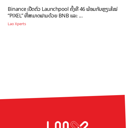
Binance ເປີດຕົວ Launchpool ຄັ້ງທີ 46 ພ້ອມກັບຫຼຽນໃໝ່
“PIXEL” ທີ່ສາມາດຟາມດ້ວຍ BNB ແລະ ...
Lao Xperts