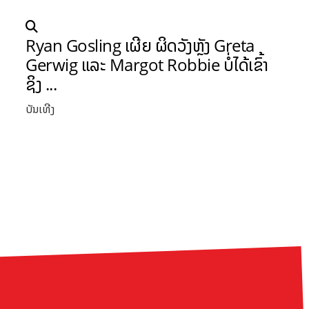
Ryan Gosling ເຜີຍ ຜິດວັງຫຼັງ Greta
Gerwig ແລະ Margot Robbie ບໍ່ໄດ້ເຂົ້າ
ຊິງ ...
ບັນເທີງ