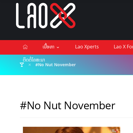
ເນື້ອຫາ
Lao Xperts
Lao X F
ຕິດຕໍ່ໂຄສະນາ
#No Nut November
#No Nut November