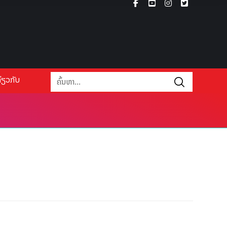
່ຽວກັບ