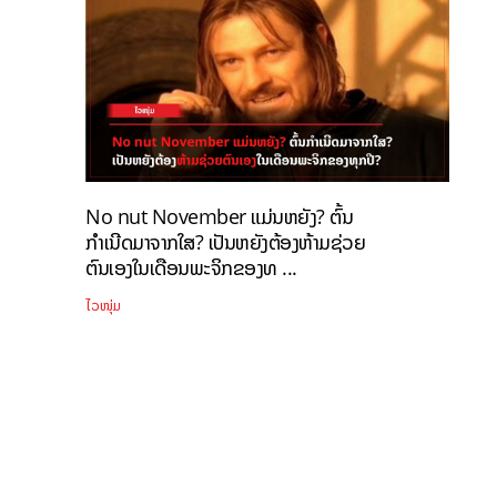
No nut November ແມ່ນຫຍັງ? ຕົ້ນ
ກຳເນີດມາຈາກໃສ? ເປັນຫຍັງຕ້ອງຫ້າມຊ່ວຍ
ຕົນເອງໃນເດືອນພະຈິກຂອງທ ...
ໄວໜຸ່ມ