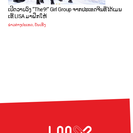
ເປີດວາບວົງ “The9!” Girl Group ຈາກປະເທດຈີນທີ່ໄດ້ເມນ
ເທີ້ LISA ມາຝຶກໃຫ້
,
ຂ່າວຕ່າງປະເທດ
ບັນເທີງ