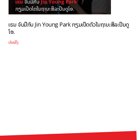
ເຣນ ຈັບມືກັບ Jin Young Park ກຽມເປິດຕົວໃນຖານະສິລະປິນດູ
ໂອ.
ບັນເທີງ