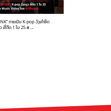
NK” ກາຍເປັນ K-pop ວົງທຳອິດ
 ທີ່ຕິດ 1 ໃນ 25 ສ ...