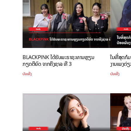
BLACKPINK ໄດ້ຮັບພະຣາຊະທານຫຼຽນ
ໃນທີ່ສຸດກ
ກຽດຕິຍົດ ຈາກຄິງຊາລ ທີ 3
ງານເພງດ່
ບັນເທີງ
ບັນເທີງ