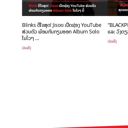
Blinks ດີໃຈສຸດ! Jisoo ເປີດຊ່ອງ YouTube
“BLACKPI
ສ່ວນຕົວ ພ້ອມກັບກຽມອອກ Album Solo
ແລະ ວົງດຽວ
ໃນໄວໆ ...
ບັນເທີງ
ບັນເທີງ