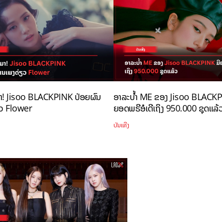
ໍມາ! Jisoo BLACKPINK ປ່ອຍຜົນ
ອາລະບ້ຳ ME ຂອງ Jisoo BLACKP
ຽວ Flower
ຍອດພຣີອໍເດີເຖິງ 950.000 ຊຸດແລ້
ບັນເທີງ