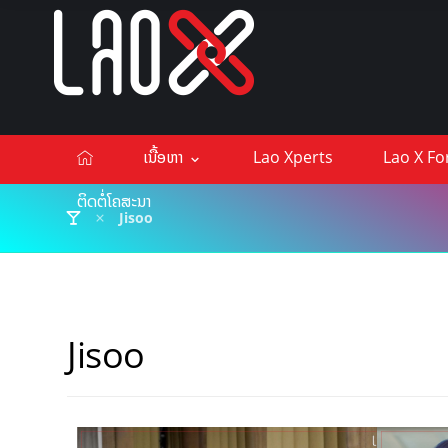
ເນື້ອຫາ
Lao Xperts
Lao X F
ຕິດຕໍ່ໂຄສະນາ
Jisoo
Jisoo