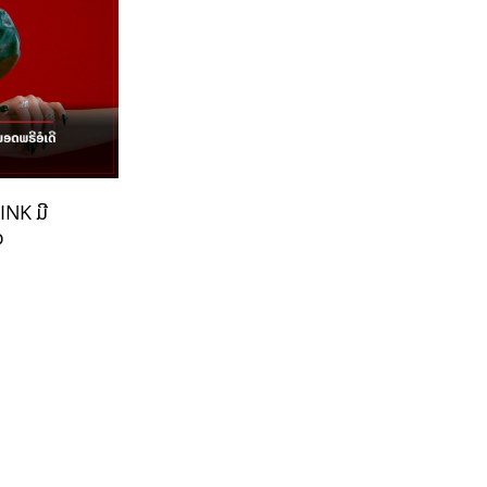
INK ມີ
ວ