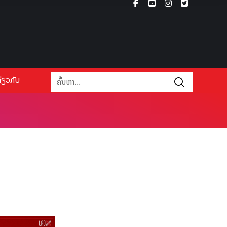
່ຽວກັບ