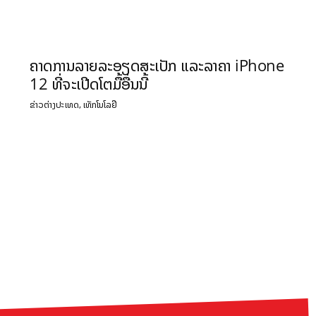
ຄາດການລາຍລະອຽດສະເປັກ ແລະລາຄາ iPhone
12 ທີ່ຈະເປີດໂຕມື້ອື່ນນີ້
,
ຂ່າວຕ່າງປະເທດ
ເທັກໂນໂລຢີ