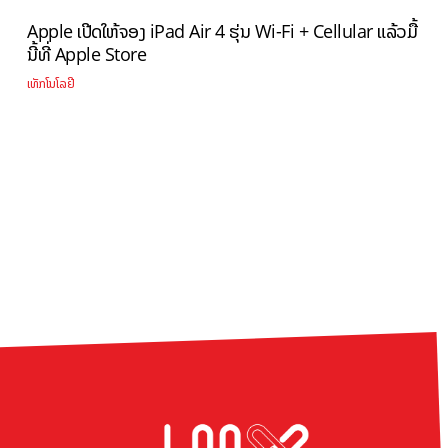
Apple ເປີດໃຫ້ຈອງ iPad Air 4 ຮຸ່ນ Wi-Fi + Cellular ແລ້ວມື້
ນີ້ທີ່ Apple Store
ເທັກໂນໂລຢີ