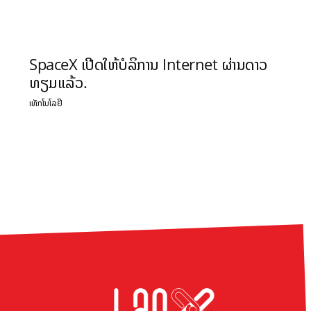
SpaceX ເປີດໃຫ້ບໍລິການ Internet ຜ່ານດາວ
ທຽມແລ້ວ.
ເທັກໂນໂລຢີ