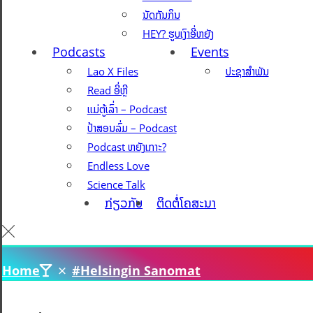
ນັດກັນກິນ
HEY? ຮູບເງົາອີ່ຫຍັງ
Podcasts
Events
Lao X Files
ປະຊາສຳພັນ
Read ອີ່ຫຼີ
ແມ່ຕູ້ເລົ່າ – Podcast
ປ້າສອນລົ່ມ – Podcast
Podcast ຫຍັງເກາະ?
Endless Love
Science Talk
ກ່ຽວກັບ
ຕິດຕໍ່ໂຄສະນາ
Home
#Helsingin Sanomat