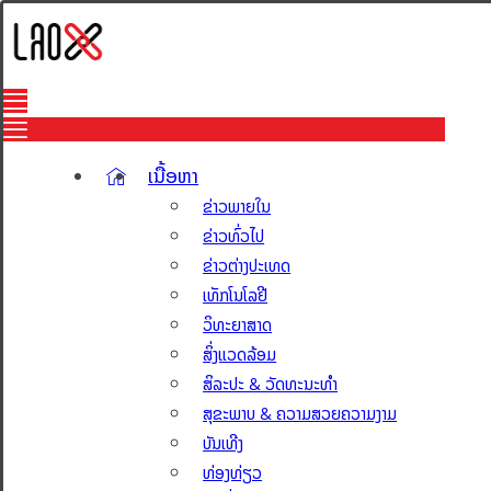
ເນື້ອຫາ
ຂ່າວພາຍໃນ
ຂ່າວທົ່ວໄປ
ຂ່າວຕ່າງປະເທດ
ເທັກໂນໂລຢີ
ວິທະຍາສາດ
ສິ່ງແວດລ້ອມ
ສິລະປະ & ວັດທະນະທຳ
ສຸຂະພາບ & ຄວາມສວຍຄວາມງາມ
ບັນເທີງ
ທ່ອງທ່ຽວ