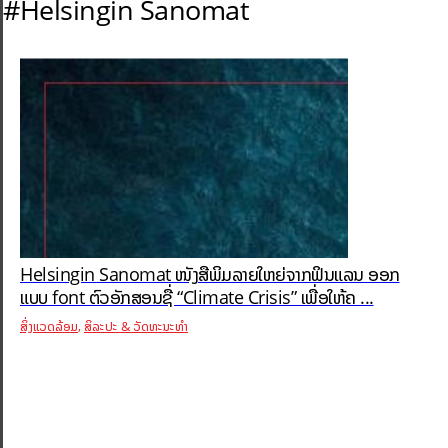
#Helsingin Sanomat
Helsingin Sanomat ໜັງສືພິມລາຍໃຫຍ່ຈາກຟິນແລນ ອອກ
ແບບ font ຕົວອັກສອນຊື່ “Climate Crisis” ເພື່ອໃຫ້ຄ ...
,
ສິ່ງແວດລ້ອມ
ສິລະປະ & ວັດທະນະທຳ