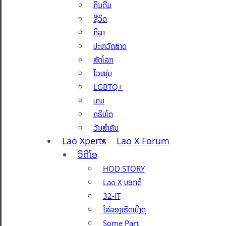
ກິນດື່ມ
ຊີວິດ
ກິລາ
ປະຫວັດສາດ
ສັດໂລກ
ໄວໜຸ່ມ
LGBTQ+
ເກມ
ຄຣິບໂຕ
ວັນສຳຄັນ
Lao Xperts
Lao X Forum
ວິດີໂອ
HOD STORY
Lao X ບອກຕໍ່
32-IT
ໃສ່ລອງເຮັດເບີງດຸ
Some Part