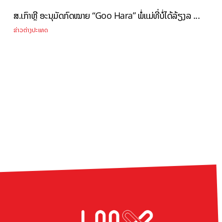
ສ.ເກົາຫຼີ ອະນຸມັດກົດໝາຍ “Goo Hara” ພໍ່ແມ່ທີ່ບໍ່ໄດ້ລ້ຽງລ ...
ຂ່າວຕ່າງປະເທດ