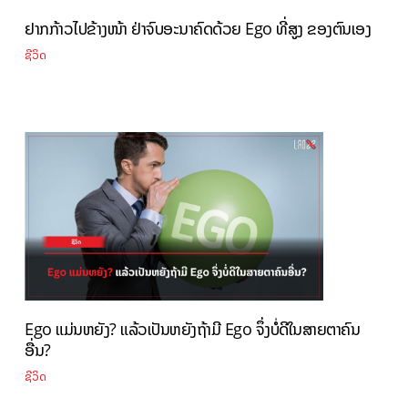
ຢາກກ້າວໄປຂ້າງໜ້າ ຢ່າຈົບອະນາຄົດດ້ວຍ Ego ທີ່ສູງ ຂອງຕົນເອງ
ຊີວິດ
Ego ແມ່ນຫຍັງ? ແລ້ວເປັນຫຍັງຖ້າມີ Ego ຈຶ່ງບໍ່ດີໃນສາຍຕາຄົນ
ອື່ນ?
ຊີວິດ