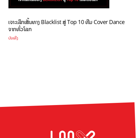
ເຈາະເລິກເສັ້ນທາງ Blacklist ສູ່ Top 10 ທີມ Cover Dance
ຈາກທົ່ວໂລກ
ບັນເທີງ