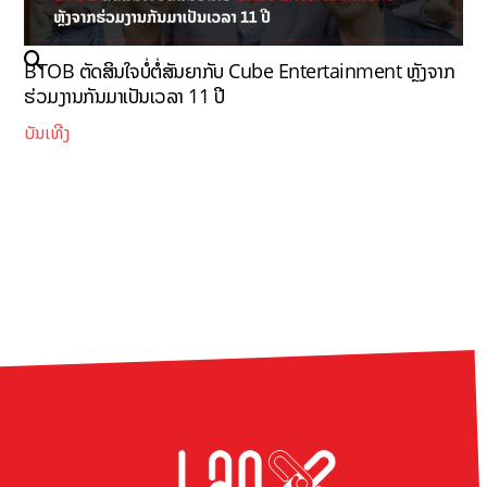
BTOB ຕັດສິນໃຈບໍ່ຕໍ່ສັນຍາກັບ Cube Entertainment ຫຼັງຈາກ
ຮ່ວມງານກັນມາເປັນເວລາ 11 ປີ
ບັນເທີງ