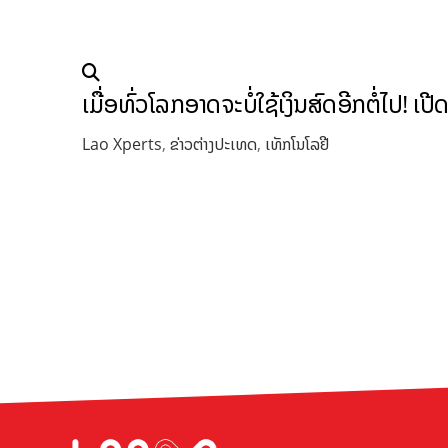
ເມື່ອທົ່ວໂລກອາດຈະບໍ່ໃຊ້ເງິນສົດອີກຕໍ່ໄປ
Lao Xperts
,
ຂ່າວຕ່າງປະເທດ
,
ເທັກໂນໂລຢີ