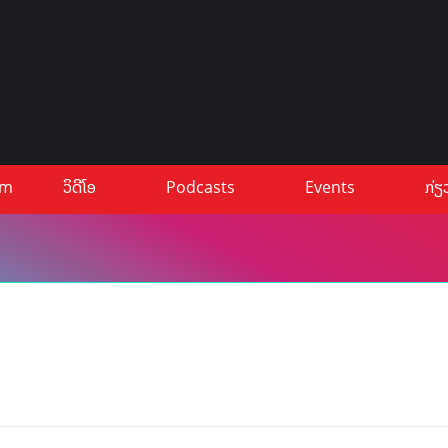
um
ວິດີໂອ
Podcasts
Events
ກ່ຽ