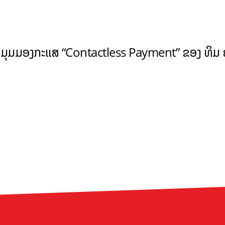
! ເປີດມຸມມອງກະແສ “Contactless Payment” ຂອງ ທິມ ຄ