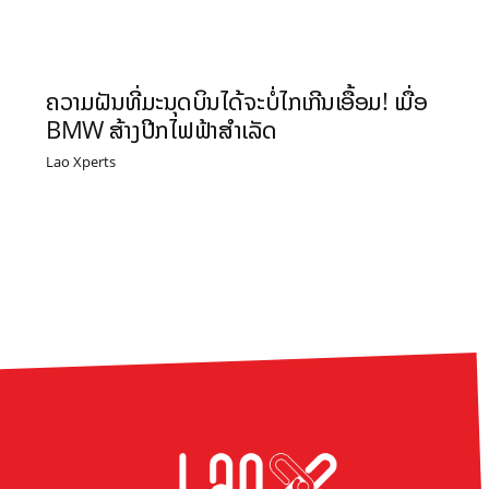
ຄວາມຝັນທີ່ມະນຸດບິນໄດ້ຈະບໍ່ໄກເກີນເອື້ອມ! ເມື່ອ
BMW ສ້າງປີກໄຟຟ້າສຳເລັດ
Lao Xperts