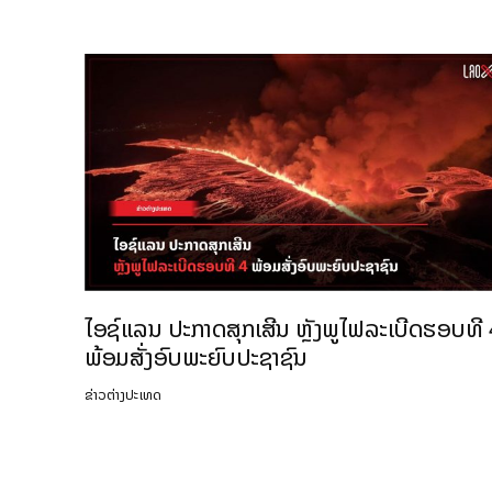
ໄອຊ໌ແລນ ປະກາດສຸກເສີນ ຫຼັງພູໄຟລະເບີດຮອບທີ
ພ້ອມສັ່ງອົບພະຍົບປະຊາຊົນ
ຂ່າວຕ່າງປະເທດ