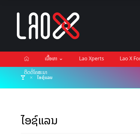
ເນື້ອຫາ
Lao Xperts
Lao X F
ຕິດຕໍ່ໂຄສະນາ
ໄອຊ໌ແລນ
ໄອຊ໌ແລນ