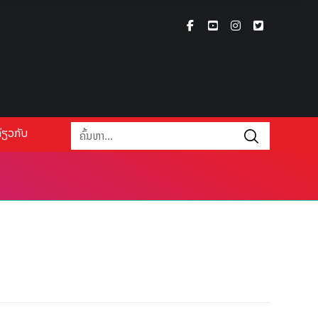
່ຽວກັບ