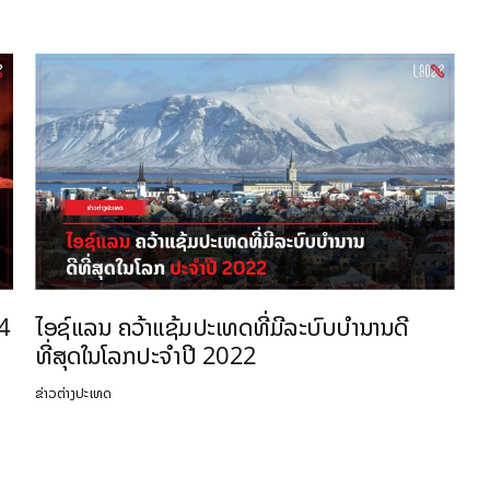
 4
ໄອຊ໌ແລນ ຄວ້າແຊ້ມປະເທດທີ່ມີລະບົບບຳນານດີ
ທີ່ສຸດໃນໂລກປະຈໍາປີ 2022
ຂ່າວຕ່າງປະເທດ