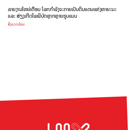
ລາຍງານໃຫຍ່ເຕືອນ ໂລກກໍາລັງຈະກາຍເປັນດິນແດນແຫ່ງຫາຍະນະ
ແລະ ສ່ຽງເກີດໄພພິບັດຫຼາກຫຼາຍຮູບແບບ
ສິ່ງແວດລ້ອມ