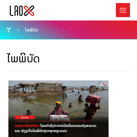
ໄພພິບັດ
ໄພພິບັດ