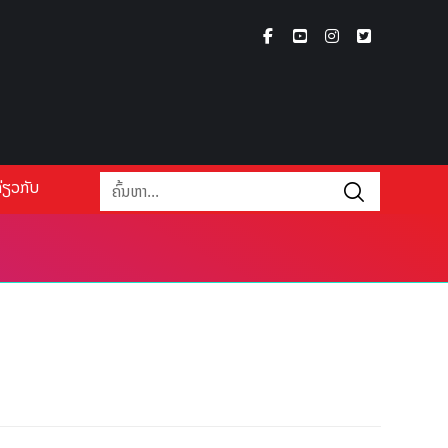
່ຽວກັບ