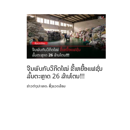
ຈີນພົບກັບວິກິດໃໝ່ ຂີ້ເຫຍື້ອແຟຊັ່ນ
ລົ້ນຕະຫຼາດ 26 ລ້ານໂຕນ!!!
,
ຂ່າວຕ່າງປະເທດ
ສິ່ງແວດລ້ອມ