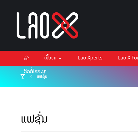
ເນື້ອຫາ
Lao Xperts
Lao X F
ຕິດຕໍ່ໂຄສະນາ
ແຟຊັ່ນ
ແຟຊັ່ນ