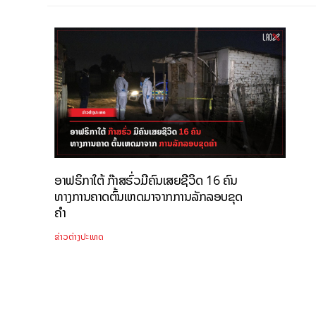
ອາຟຣິກາໃຕ້ ກ໊າສຮົ່ວມີຄົນເສຍຊີວິດ 16 ຄົນ
ທາງການຄາດຕົ້ນເຫດມາຈາກການລັກລອບຂຸດ
ຄຳ
ຂ່າວຕ່າງປະເທດ