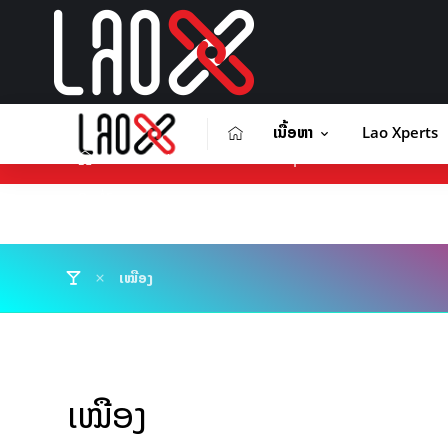
ເນື້ອຫາ
Lao Xperts
ເນື້ອຫາ
Lao Xperts
Lao X F
ຕິດຕໍ່ໂຄສະນາ
ເໝືອງ
ເໝືອງ