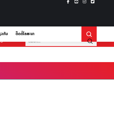
ຽວກັບ
ຕິດຕໍ່ໂຄສະນາ
່ຽວກັບ