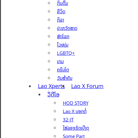
ກິນດື່ມ
ຊີວິດ
ກິລາ
ປະຫວັດສາດ
ສັດໂລກ
ໄວໜຸ່ມ
LGBTQ+
ເກມ
ຄຣິບໂຕ
ວັນສຳຄັນ
Lao Xperts
Lao X Forum
ວິດີໂອ
HOD STORY
Lao X ບອກຕໍ່
32-IT
ໃສ່ລອງເຮັດເບີງດຸ
Some Part