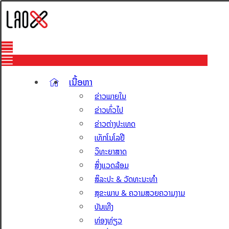
ເນື້ອຫາ
ຂ່າວພາຍໃນ
ຂ່າວທົ່ວໄປ
ຂ່າວຕ່າງປະເທດ
ເທັກໂນໂລຢີ
ວິທະຍາສາດ
ສິ່ງແວດລ້ອມ
ສິລະປະ & ວັດທະນະທຳ
ສຸຂະພາບ & ຄວາມສວຍຄວາມງາມ
ບັນເທີງ
ທ່ອງທ່ຽວ