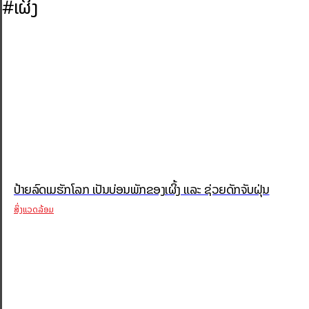
#ເຜິ້ງ
ປ້າຍລົດເມຮັກໂລກ ເປັນບ່ອນພັກຂອງເຜິ້ງ ແລະ ຊ່ວຍດັກຈັບຝຸ່ນ
ສິ່ງແວດລ້ອມ