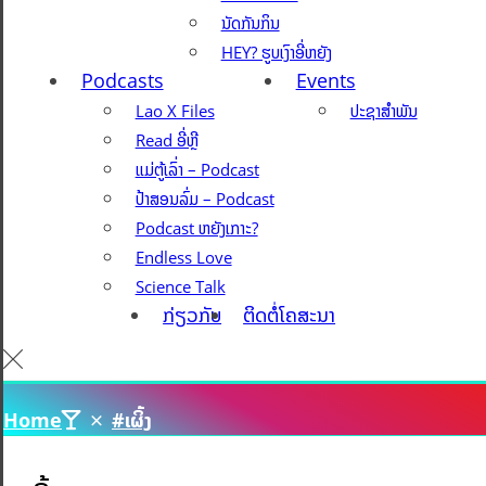
ນັດກັນກິນ
HEY? ຮູບເງົາອີ່ຫຍັງ
Podcasts
Events
Lao X Files
ປະຊາສຳພັນ
Read ອີ່ຫຼີ
ແມ່ຕູ້ເລົ່າ – Podcast
ປ້າສອນລົ່ມ – Podcast
Podcast ຫຍັງເກາະ?
Endless Love
Science Talk
ກ່ຽວກັບ
ຕິດຕໍ່ໂຄສະນາ
Home
#ເຜິ້ງ