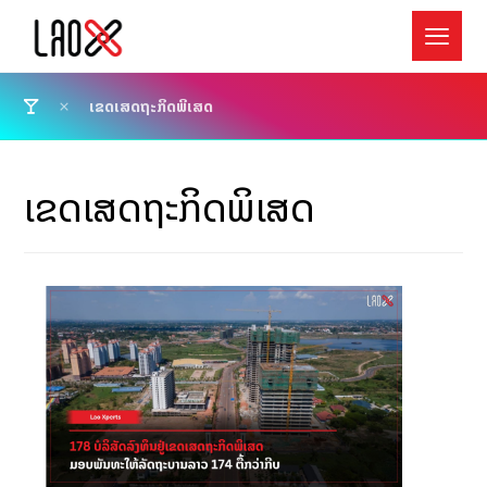
ເຂດເສດຖະກິດພິເສດ
ເຂດເສດຖະກິດພິເສດ