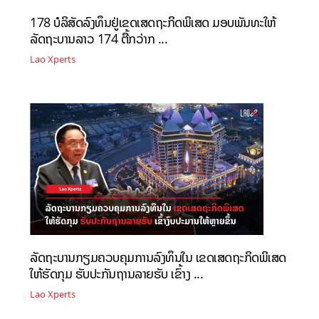
178 ບໍລິສັດລົງທຶນຢູ່ເຂດເສດຖະກິດພິເສດ ມອບພັນທະໃຫ້
ລັດຖະບານລາວ 174 ຕື້ກວ່າກ ...
Lao Xperts
ລັດຖະບານກຽມຄວບຄຸມການລົງທຶນໃນ ເຂດເສດຖະກິດພິເສດ
ໃຫ້ຮັດກຸມ ຮັບປະກັນຖານລາຍຮັບ ເຂົ້າງ ...
Lao Xperts