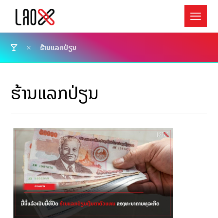
ຮ້ານແລກປ່ຽນ
ຮ້ານແລກປ່ຽນ