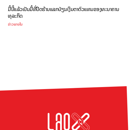
ມື້ນີ້ແລ້ວເປັນມື້ທີ່ປິດຮ້ານແລກປ່ຽນເງິນຕາຕົວແທນຂອງທະນາຄານ
ທຸລະກິດ
ຂ່າວພາຍໃນ