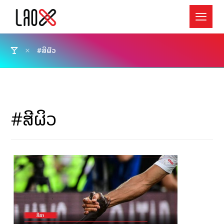
#ສີຜິວ
#ສີຜິວ