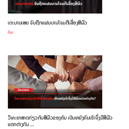
ເຕະບານເສຍ ຈົນຖືກແຟນບານໂຈມຕີເລື່ອງສີຜິວ
ກິລາ
ວິທະຍາສາດກ່ຽວກັບສີຜິວຂອງຄົນ ເປັນຫຍັງຄົນເຮົາຈຶ່ງມີສີຜິວ
ແຕກຕ່າງກັນ ...